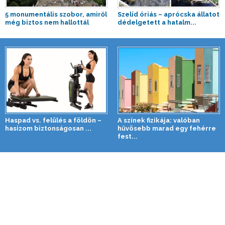
5 monumentális szobor, amiről
Szelíd óriás – aprócska állatot
még biztos nem hallottál
dédelgetett a hatalm...
Haspad vs. felülés a földön –
A színek fizikája: valóban
hasizom biztonságosan ...
hűvösebb marad egy fehérre
fest...