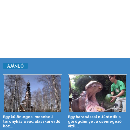
AJÁNLÓ
Egy különleges, mesebeli
Egy harapással eltüntetik a
toronyház a vad alaszkai erdő
görögdinnyét a csemegéző
köz...
vízil...