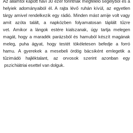
Az államtól kapott havi 30 ezer forintnak megfelelő segélyből és a
helyiek adományaiból él. A rajta lévő ruhán kívül, az egyetlen
tárgy amivel rendelkezik egy rádió. Minden mást amije volt vagy
amit azóta talált, a napközben folyamatosan táplált tűzre
vet. Amikor a lángok estére kialszanak, úgy tartja melegen
magát, hogy a maradék parázsból és hamuból készít magának
meleg, puha ágyat, hogy testét tökéletesen befedje a forró
hamu. A gyerekek a mesebeli ördög bácsiként emlegetik a
tűzimádó hajléktalant, az orvosok szerint azonban egy
pszichiátriai esettel van dolguk.