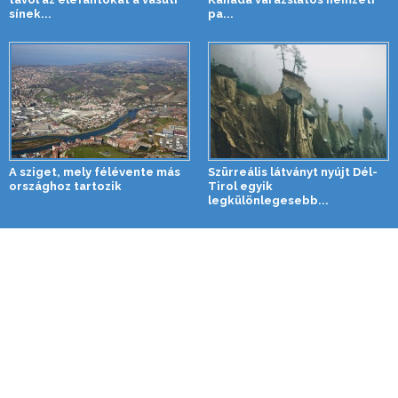
sínek...
pa...
A sziget, mely félévente más
Szürreális látványt nyújt Dél-
országhoz tartozik
Tirol egyik
legkülönlegesebb...