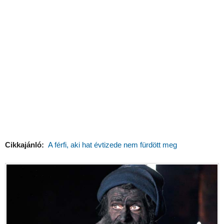
Cikkajánló:
A férfi, aki hat évtizede nem fürdött meg