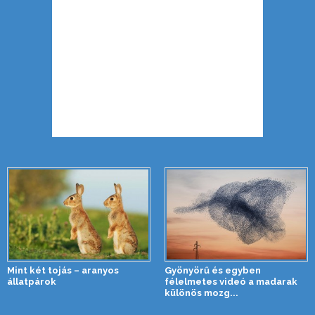
Mint két tojás – aranyos
Gyönyörű és egyben
állatpárok
félelmetes videó a madarak
különös mozg...