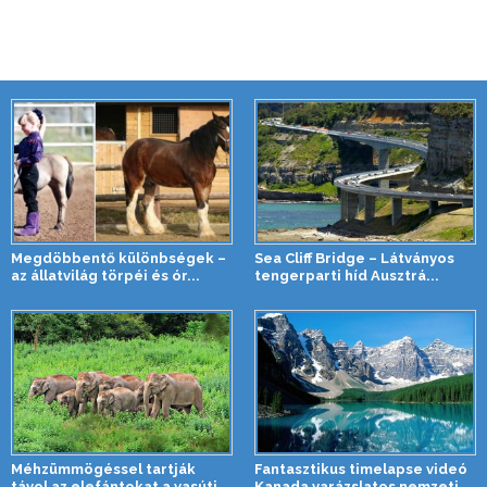
Megdöbbentő különbségek –
Sea Cliff Bridge – Látványos
az állatvilág törpéi és ór...
tengerparti híd Ausztrá...
Méhzümmögéssel tartják
Fantasztikus timelapse videó
távol az elefántokat a vasúti
Kanada varázslatos nemzeti