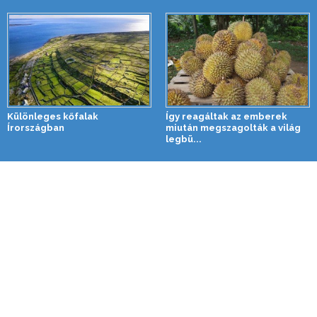
Különleges kőfalak
Így reagáltak az emberek
Írországban
miután megszagolták a világ
legbü...