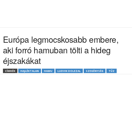
Európa legmocskosabb embere,
aki forró hamuban tölti a hideg
éjszakákat
CÍMKÉK
HAJLÉKTALAN
HAMU
LUDVIK DOLEZAL
SZEGÉNYSÉG
TŰZ