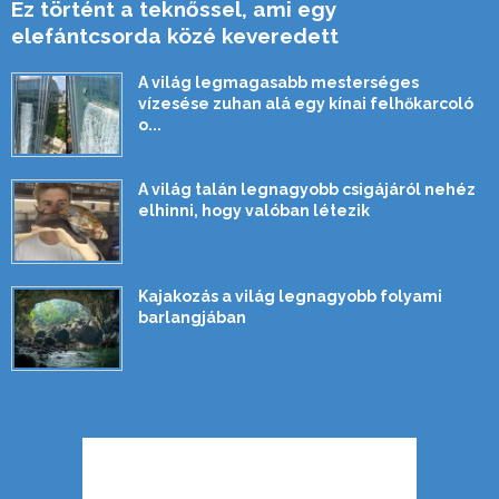
Ez történt a teknőssel, ami egy
elefántcsorda közé keveredett
A világ legmagasabb mesterséges
vízesése zuhan alá egy kínai felhőkarcoló
o...
A világ talán legnagyobb csigájáról nehéz
elhinni, hogy valóban létezik
Kajakozás a világ legnagyobb folyami
barlangjában