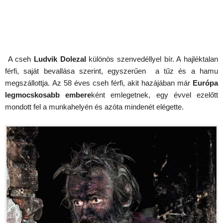
A cseh
Ludvik Dolezal
különös szenvedéllyel bír. A hajléktalan
férfi, saját bevallása szerint, egyszerűen a tűz és a hamu
megszállottja. Az 58 éves cseh férfi, akit hazájában már
Európa
legmocskosabb embere
ként emlegetnek, egy évvel ezelőtt
mondott fel a munkahelyén és azóta mindenét elégette.