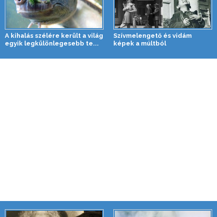
A kihalás szélére került a világ
Szívmelengető és vidám
egyik legkülönlegesebb te...
képek a múltból