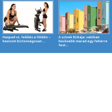
Haspad vs. felülés a földön –
A színek fizikája: valóban
hasizom biztonságosan ...
hűvösebb marad egy fehérre
fest...