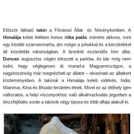
Először látható
takin
a Fővárosi Állat- és Növénykertben. A
Himalája
keleti felében honos
ritka patás
méretre akkora, mint
egy kisebb szarvasmarha, ám mégis a juhokkal és a kecskékkel
áll közelebbi rokonságban. A tizenkét esztendős hím állat,
Duncan
augusztus végén érkezett a parkba, és bár még nem
tudni, hogy véglegesen itt marad-e Magyarországon, a
nagyközönség már megnézheti az állatot – olvasható az állatkert
közleményében. A takinok a Himalája keleti vidékén, India,
Mianmar, Kína és Bhután területén élnek. Mivel ez az élőhely igen
változatos, a helyi viszonyokhoz való alkalmazkodás jegyében a
törzsfejlődés során a takinok négy típusa és több alfaja alakult ki.