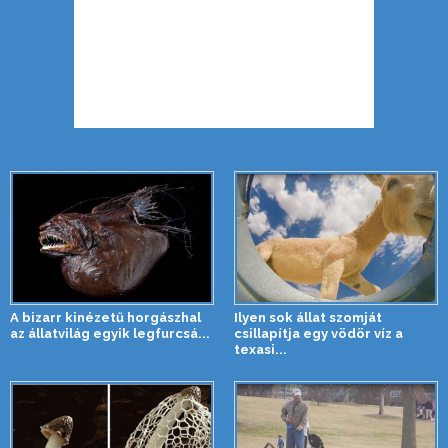
A bizarr kinézetű horgászhal
Ilyen sok állat szomját
az állatvilág egyik legfurcsá...
csillapítja egy vödör víz a
texasi...