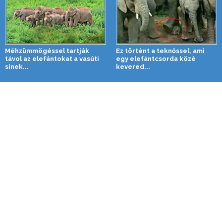
Méhzümmögéssel tartják
Ez történt a teknőssel, ami
távol az elefántokat a vasúti
egy elefántcsorda közé
sínek...
kevered...