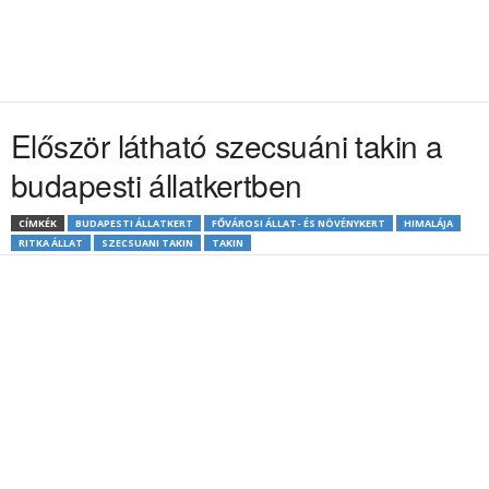
Először látható szecsuáni takin a
budapesti állatkertben
CÍMKÉK
BUDAPESTI ÁLLATKERT
FŐVÁROSI ÁLLAT- ÉS NÖVÉNYKERT
HIMALÁJA
RITKA ÁLLAT
SZECSUANI TAKIN
TAKIN