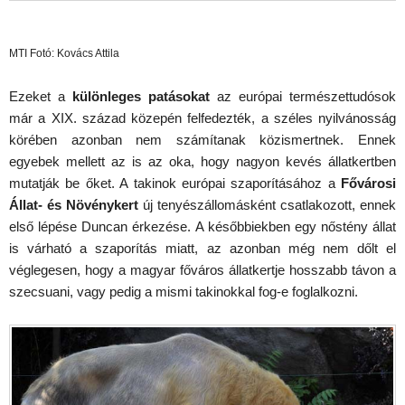
MTI Fotó: Kovács Attila
Ezeket a
különleges patásokat
az európai természettudósok
már a XIX. század közepén felfedezték, a széles nyilvánosság
körében azonban nem számítanak közismertnek. Ennek
egyebek mellett az is az oka, hogy nagyon kevés állatkertben
mutatják be őket. A takinok európai szaporításához a
Fővárosi
Állat- és Növénykert
új tenyészállomásként csatlakozott, ennek
első lépése Duncan érkezése. A későbbiekben egy nőstény állat
is várható a szaporítás miatt, az azonban még nem dőlt el
véglegesen, hogy a magyar főváros állatkertje hosszabb távon a
szecsuani, vagy pedig a mismi takinokkal fog-e foglalkozni.