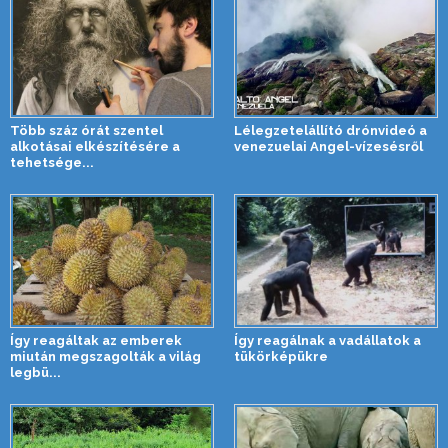
Több száz órát szentel
Lélegzetelállító drónvideó a
alkotásai elkészítésére a
venezuelai Angel-vízesésről
tehetsége...
Így reagáltak az emberek
Így reagálnak a vadállatok a
miután megszagolták a világ
tükörképükre
legbü...