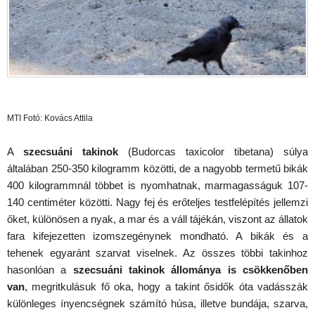
MTI Fotó: Kovács Attila
A
szecsuáni takinok
(Budorcas taxicolor tibetana) súlya
általában 250-350 kilogramm közötti, de a nagyobb termetű bikák
400 kilogrammnál többet is nyomhatnak, marmagasságuk 107-
140 centiméter közötti. Nagy fej és erőteljes testfelépítés jellemzi
őket, különösen a nyak, a mar és a váll tájékán, viszont az állatok
fara kifejezetten izomszegénynek mondható. A bikák és a
tehenek egyaránt szarvat viselnek. Az összes többi takinhoz
hasonlóan a
szecsuáni takinok állománya is csökkenőben
van
, megritkulásuk fő oka, hogy a takint ősidők óta vadásszák
különleges ínyencségnek számító húsa, illetve bundája, szarva,