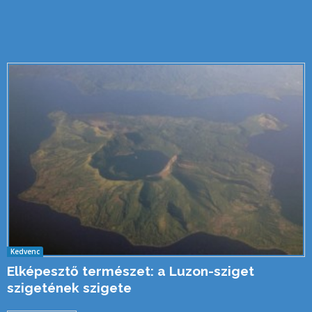
Kedvenc
Elképesztő természet: a Luzon-sziget
szigetének szigete