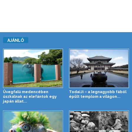
AJÁNLÓ
Üvegfalú medencében
TodaiJi – a legnagyobb fából
úszkálnak az elefántok egy
épült templom a világon...
japán állat...