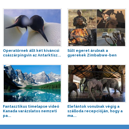
Operatőrnek állt két kíváncsi
Sült egeret árulnak a
császárpingvin az Antarktisz...
gyerekek Zimbabwe-ben
Fantasztikus timelapse videó
Elefántok vonulnak végig a
Kanada varázslatos nemzeti
szálloda recepcióján, hogy a
pa...
ma...