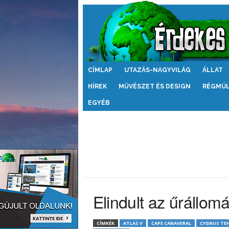
Érdekes
CÍMLAP
UTAZÁS-NAGYVILÁG
ÁLLAT
Világ
HÍREK
MŰVÉSZET ÉS DESIGN
RÉGMÚ
EGYÉB
Elindult az űrállom
CÍMKÉK
ATLAS V
CAPE CANAVERAL
CYGNUS TE