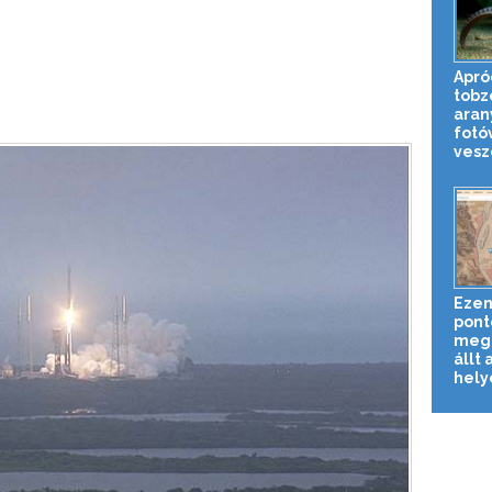
Apró
tobz
aran
fotó
veszé
Ezen
pont
megn
állt 
helyé