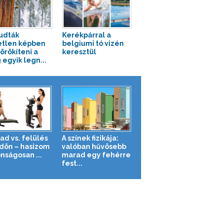
tudták
Kerékpárral a
tlen képben
belgiumi tó vizén
rökíteni a
keresztül
 egyik legn...
ad vs. felülés
A színek fizikája:
ldön – hasizom
valóban hűvösebb
nságosan ...
marad egy fehérre
fest...