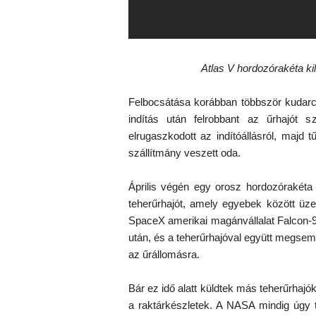
Atlas V hordozórakéta k
Felbocsátása korábban többször kudarc
indítás után felrobbant az űrhajót s
elrugaszkodott az indítóállásról, majd
szállítmány veszett oda.
Április végén egy orosz hordozórakéta 
teherűrhajót, amely egyebek között üze
SpaceX amerikai magánvállalat Falcon-9 
után, és a teherűrhajóval együtt megsemmi
az űrállomásra.
Bár ez idő alatt küldtek más teherűrhaj
a raktárkészletek. A NASA mindig úgy 