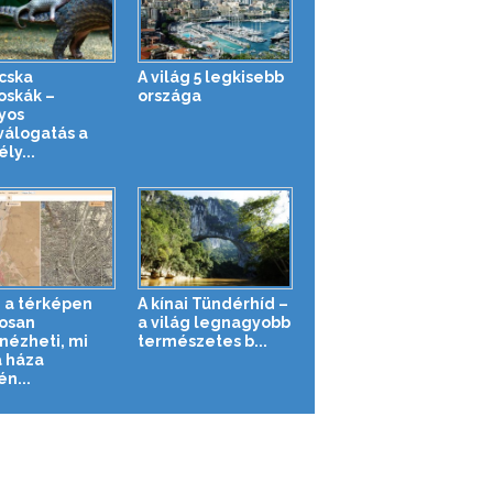
cska
A világ 5 legkisebb
oskák –
országa
yos
válogatás a
ly...
 a térképen
A kínai Tündérhíd –
osan
a világ legnagyobb
ézheti, mi
természetes b...
a háza
n...