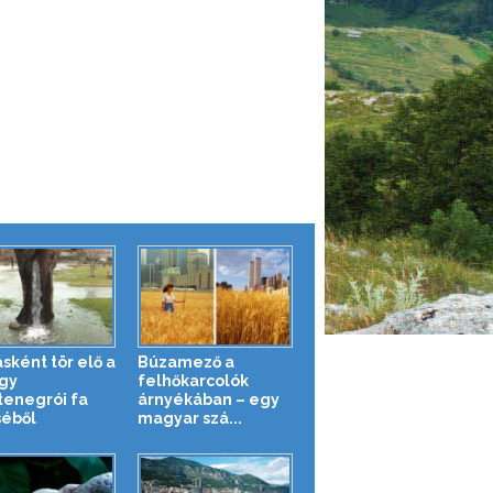
sként tör elő a
Búzamező a
egy
felhőkarcolók
enegrói fa
árnyékában – egy
séből
magyar szá...