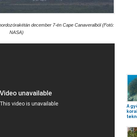
V hordozórakétán december 7-én Cape Canaveralból (Fotó:
NASA)
A gy
kora
tekn