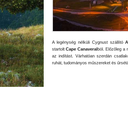
A legénység nélküli Cygnust szállító
A
startolt
Cape Canaveral
ból. Előzőleg a 
az indítást. Várhatóan szerdán csatla
ruhát, tudományos műszereket és űrsétá