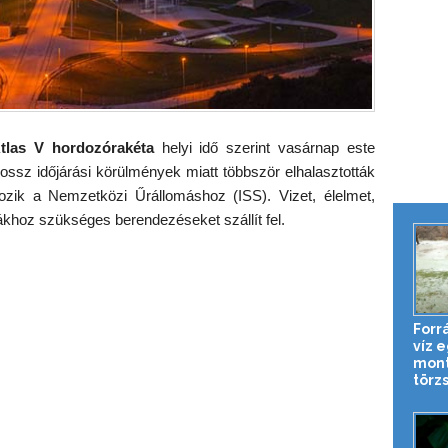
tlas V hordozórakéta
helyi idő szerint vasárnap este
rossz időjárási körülmények miatt többször elhalasztották
kozik a Nemzetközi Űrállomáshoz (ISS). Vizet, élelmet,
khoz szükséges berendezéseket szállít fel.
Forrá
víz 
mont
törz