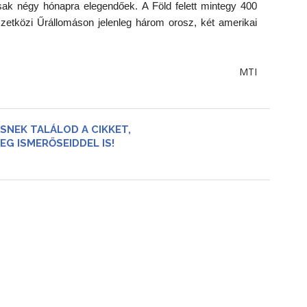
csak négy hónapra elegendőek. A Föld felett mintegy 400
tközi Űrállomáson jelenleg három orosz, két amerikai
MTI
SNEK TALÁLOD A CIKKET,
EG ISMERŐSEIDDEL IS!