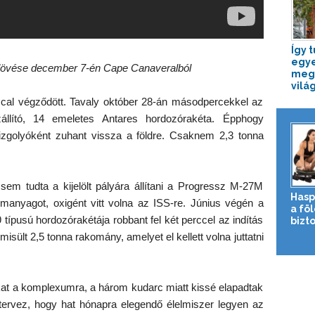
Így 
egye
ilövése december 7-én Cape Canaveralból
megö
világ
cal végződött. Tavaly október 28-án másodpercekkel az
zállító, 14 emeletes Antares hordozórakéta. Épphogy
 tűzgolyóként zuhant vissza a földre. Csaknem 2,3 tonna
sem tudta a kijelölt pályára állítani a Progressz M-27M
Hasp
manyagot, oxigént vitt volna az ISS-re. Június végén a
a fö
típusú hordozórakétája robbant fel két perccel az indítás
bizto
sült 2,5 tonna rakomány, amelyet el kellett volna juttatni
ókat a komplexumra, a három kudarc miatt kissé elapadtak
tervez, hogy hat hónapra elegendő élelmiszer legyen az