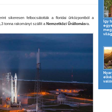
nt sikeresen felbocsátották a floridai űrközpontból a
Így 
3,3 tonna rakományt szállít a
Nemzetközi Űrállomás
ra.
egye
megö
világ
Nyar
elké
való