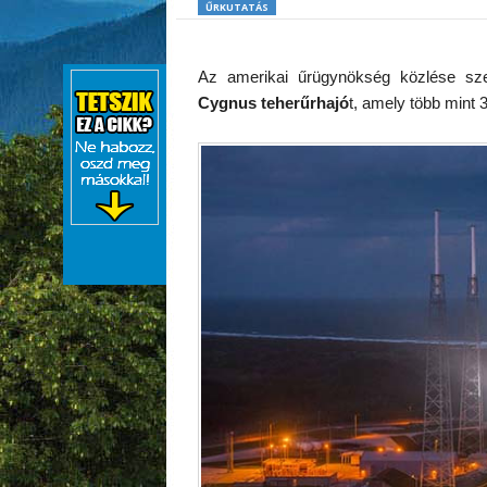
ŰRKUTATÁS
Az amerikai űrügynökség közlése szeri
Cygnus teherűrhajó
t, amely több mint 