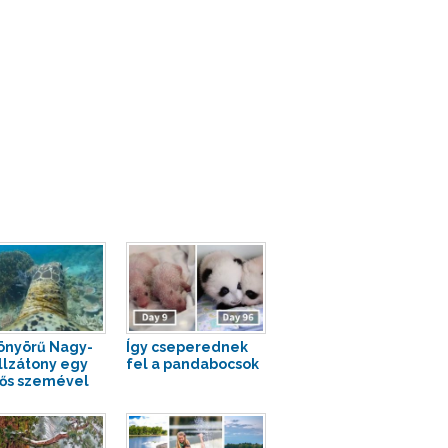
önyörű Nagy-
Így cseperednek
llzátony egy
fel a pandabocsok
ős szemével