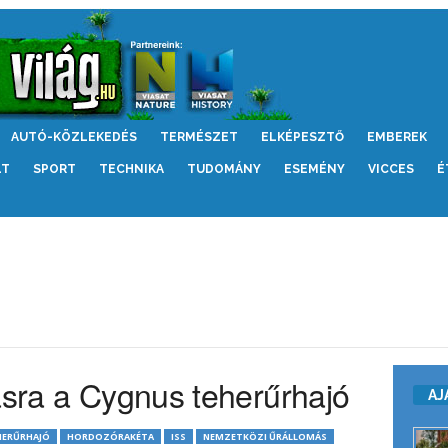
AUTÓ-KÖZLEKEDÉS
TERMÉSZET
ELKÉPESZTŐ
EMBEREK
LT
SPORT
TECHNIKA
TUDOMÁNY
ESEMÉNY
VICCES
É
ásra a Cygnus teherűrhajó
AJ
HERŰRHAJÓ
HORDOZÓRAKÉTA
ISS
NEMZETKÖZI ŰRÁLLOMÁS