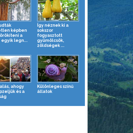
tudták
Így néznek ki a
tlen képben
sokszor
rökíteni a
fogyasztott
 egyik legn...
gyümölcsök,
zöldségek ...
alás, ahogy
Különleges színű
pzeljük és a
állatok
ság