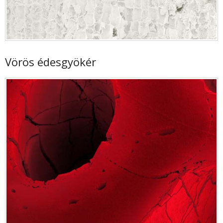
Vörös édesgyökér