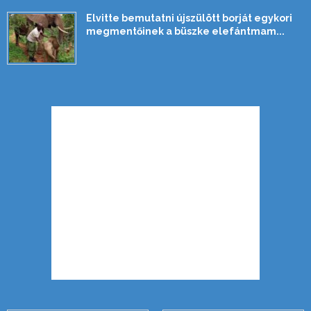
Elvitte bemutatni újszülött borját egykori
megmentőinek a büszke elefántmam...