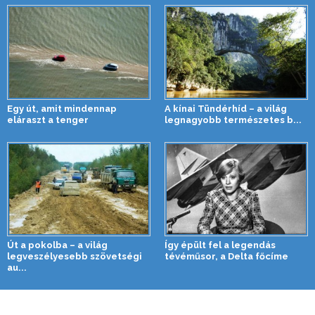
Egy út, amit mindennap
A kínai Tündérhíd – a világ
eláraszt a tenger
legnagyobb természetes b...
Út a pokolba – a világ
Így épült fel a legendás
legveszélyesebb szövetségi
tévéműsor, a Delta főcíme
au...