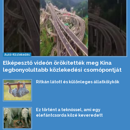
Autó-Közlekedés
Elképesztő videón örökítették meg Kína
legbonyolultabb közlekedési csomópontját
Ritkán látott és különleges állatkölykök
Ez történt a teknőssel, ami egy
elefántcsorda közé keveredett