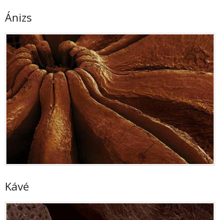
Ánizs
Kávé