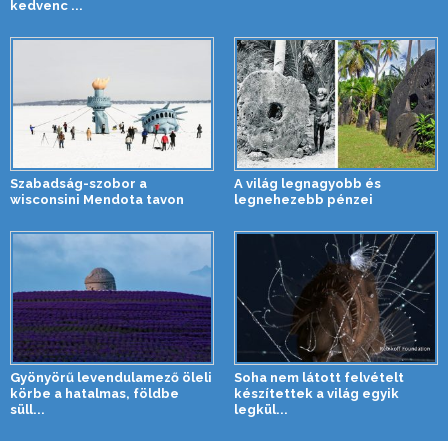
kedvenc ...
Szabadság-szobor a
A világ legnagyobb és
wisconsini Mendota tavon
legnehezebb pénzei
Gyönyörű levendulamező öleli
Soha nem látott felvételt
körbe a hatalmas, földbe
készítettek a világ egyik
süll...
legkül...