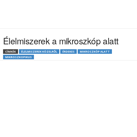
Élelmiszerek a mikroszkóp alatt
CÍMKÉK
ÉLELMISZEREK KÖZELRŐL
ÉRDEKES
MIKROSZKÓP ALATT
MIKROSZKOPIKUS