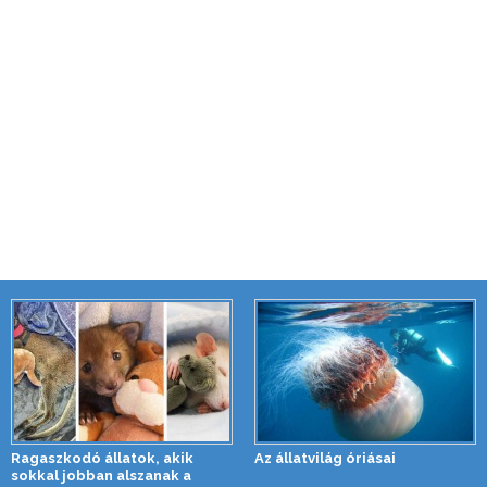
Ragaszkodó állatok, akik
Az állatvilág óriásai
sokkal jobban alszanak a