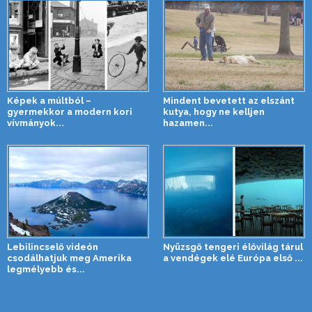
Képek a múltból –
Mindent bevetett az elszánt
gyermekkor a modern kori
kutya, hogy ne kelljen
vívmányok...
hazamen...
Lebilincselő videón
Nyüzsgő tengeri élővilág tárul
csodálhatjuk meg Amerika
a vendégek elé Európa első ...
legmélyebb és...