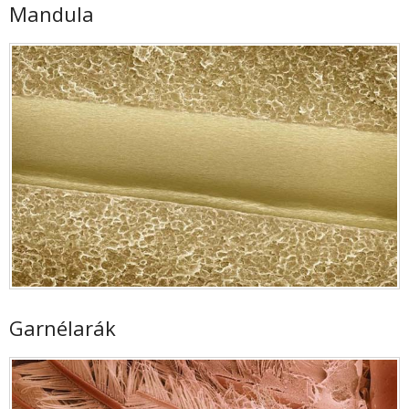
Mandula
Garnélarák