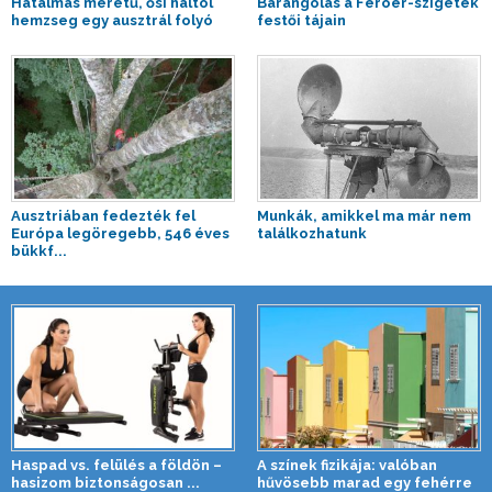
Hatalmas méretű, ősi haltól
Barangolás a Feröer-szigetek
hemzseg egy ausztrál folyó
festői tájain
Ausztriában fedezték fel
Munkák, amikkel ma már nem
Európa legöregebb, 546 éves
találkozhatunk
bükkf...
Haspad vs. felülés a földön –
A színek fizikája: valóban
hasizom biztonságosan ...
hűvösebb marad egy fehérre