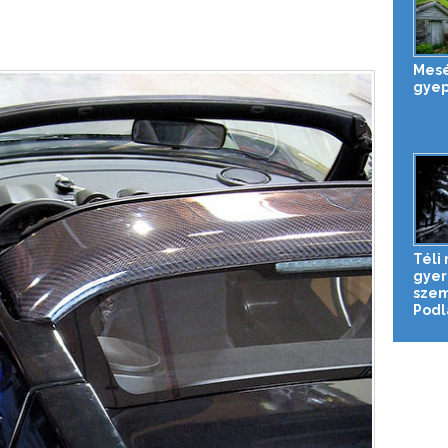
Mesé
gyep
Téli
gye
szem
Podla