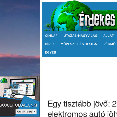
Érdekes
CÍMLAP
UTAZÁS-NAGYVILÁG
ÁLLAT
Világ
HÍREK
MŰVÉSZET ÉS DESIGN
RÉGMÚ
EGYÉB
Egy tisztább jövő: 2
elektromos autó jöh