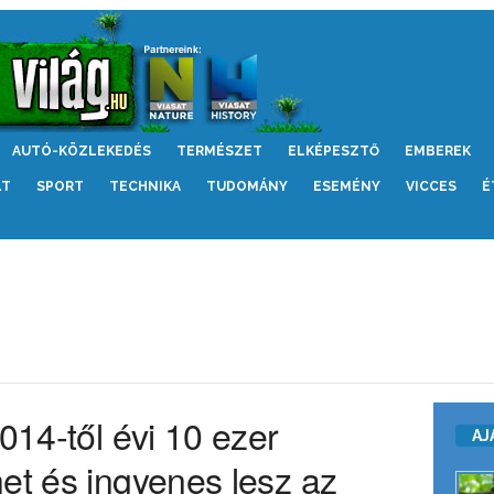
AUTÓ-KÖZLEKEDÉS
TERMÉSZET
ELKÉPESZTŐ
EMBEREK
LT
SPORT
TECHNIKA
TUDOMÁNY
ESEMÉNY
VICCES
É
014-től évi 10 ezer
AJ
et és ingyenes lesz az