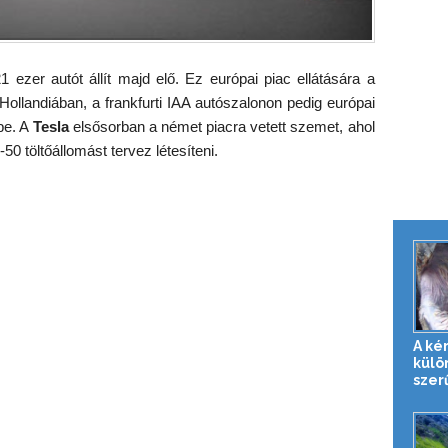
1 ezer autót állít majd elő. Ez európai piac ellátására a
ollandiában, a frankfurti IAA autószalonon pedig európai
be. A
Tesla
elsősorban a német piacra vetett szemet, ahol
 töltőállomást tervez létesíteni.
A ké
külö
szer