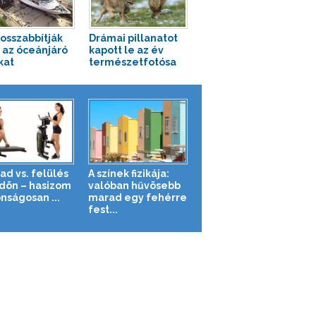
hosszabbítják
Drámai pillanatot
az óceánjáró
kapott le az év
kat
természetfotósa
ad vs. felülés
A színek fizikája:
ldön – hasizom
valóban hűvösebb
nságosan ...
marad egy fehérre
fest...