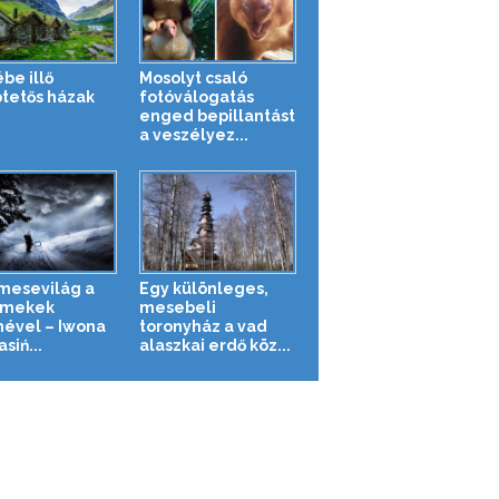
be illő
Mosolyt csaló
tetős házak
fotóválogatás
enged bepillantást
a veszélyez...
 mesevilág a
Egy különleges,
rmekek
mesebeli
ével – Iwona
toronyház a vad
siń...
alaszkai erdő köz...