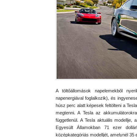
A töltőállomások napelemekből nye
napenergiával foglalkozik), és ingyenes
húsz perc alatt képesek feltölteni a Tesl
megtenni. A Tesla az akkumulátorokra
függetlenül. A Tesla aktuális modellje
Egyesült Államokban 71 ezer dollár
középkategóriás modelljét, amelynél 35 e