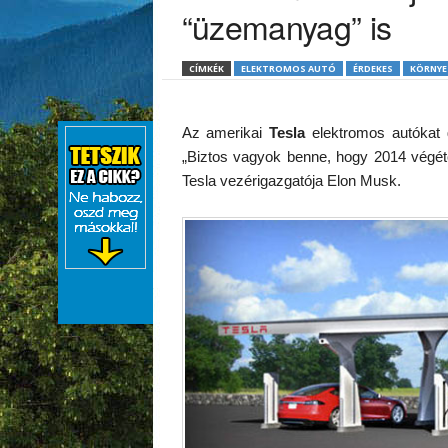
“üzemanyag” is
CÍMKÉK
ELEKTROMOS AUTÓ
ÉRDEKES
KÖRNYE
Az amerikai
Tesla
elektromos autókat g
„Biztos vagyok benne, hogy 2014 végétől
Tesla vezérigazgatója Elon Musk.