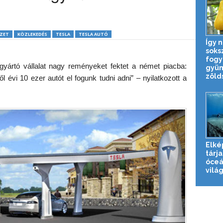
ZET
KÖZLEKEDÉS
TESLA
TESLA AUTÓ
Így n
soks
fogy
yártó vállalat nagy reményeket fektet a német piacba:
gyüm
zölds
 évi 10 ezer autót el fogunk tudni adni” – nyilatkozott a
Elké
tárja
óceá
világ