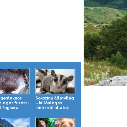
rgesteknős
Sokszínű állatvilág
nleges fűrész-
– különleges
ű fogsora
kinézetű állatok