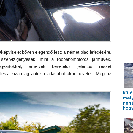
aképviselet bőven elegendő lesz a német piac lefedésére,
szervizigényesek, mint a robbanómotoros járművek.
yártókkal, amelyek bevételük jelentős részét
 Tesla kizárólag autók eladásából akar bevételt. Még az
Külö
mely
nehé
hogy 