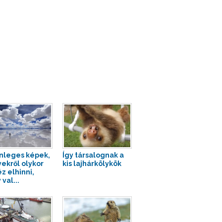
nleges képek,
Így társalognak a
ekről olykor
kis lajhárkölykök
z elhinni,
val...