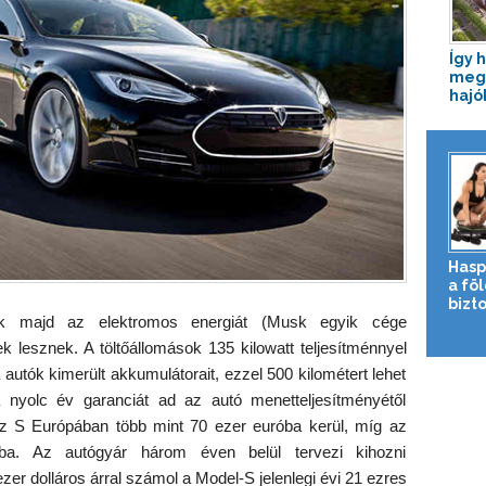
Így 
meg 
hajó
Hasp
a fö
bizto
rik majd az elektromos energiát (Musk egyik cége
ek lesznek. A töltőállomások 135 kilowatt teljesítménnyel
a autók kimerült akkumulátorait, ezzel 500 kilométert lehet
 nyolc év garanciát ad az autó menetteljesítményétől
, az S Európában több mint 70 ezer euróba kerül, míg az
ba. Az autógyár három éven belül tervezi kihozni
zer dolláros árral számol a Model-S jelenlegi évi 21 ezres