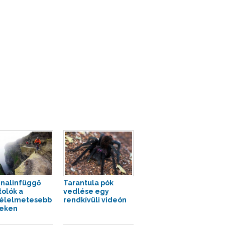
nalinfüggő
Tarantula pók
tolók a
vedlése egy
élelmetesebb
rendkívüli videón
eken