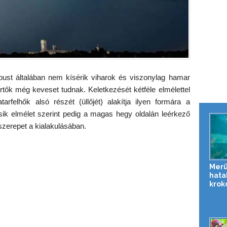
ípust általában nem kísérik viharok és viszonylag hamar
értők még keveset tudnak. Keletkezését kétféle elmélettel
rfelhők alsó részét (üllőjét) alakítja ilyen formára a
sik elmélet szerint pedig a magas hegy oldalán leérkező
szerepet a kialakulásában.
Merü
hata
krok