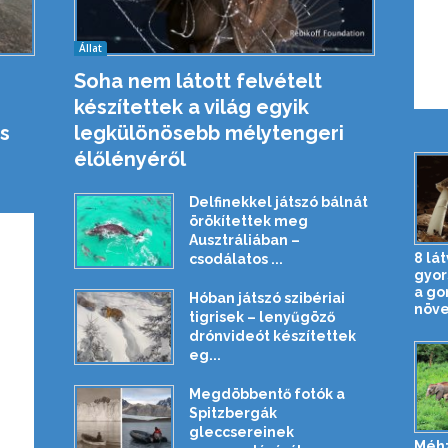
Állat
Soha nem látott felvételt
készítettek a világ egyik
s
legkülönösebb mélytengeri
élőlényéről
Delfinekkel játszó bálnát
örökítettek meg
Ausztráliában –
8 lá
csodálatos ...
gyor
a g
Hóban játszó szibériai
növe
tigrisek – lenyűgöző
drónvideót készítettek
eg...
Megdöbbentő fotók a
Spitzbergák
gleccsereinek
Méh