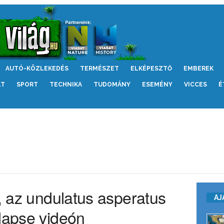
AUTÓ-KÖZLEKEDÉS
TERMÉSZET
ELKÉPESZTŐ
EMBEREK
LT
SPORT
TECHNIKA
TUDOMÁNY
ESEMÉNY
VICCES
É
s, az undulatus asperatus
AJ
-lapse videón