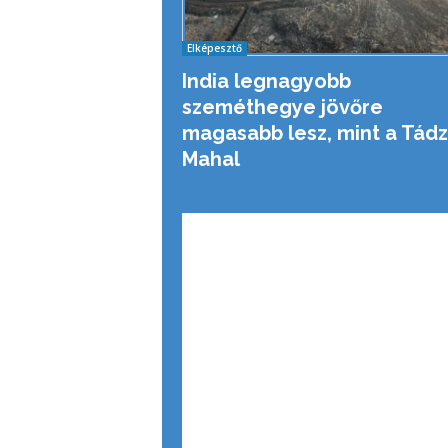
Elképesztő
India legnagyobb
szeméthegye jövőre
magasabb lesz, mint a Tádz
Mahal