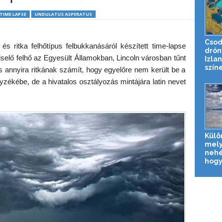
TIME LAPSE
UNDULATUS ASPERATUS
Csod
s ritka felhőtípus felbukkanásáról készített time-lapse
drón
selő felhő az Egyesült Államokban, Lincoln városban tűnt
Izla
színe
us annyira ritkának számít, hogy egyelőre nem került be a
zékébe, de a hivatalos osztályozás mintájára latin nevet
Külö
mely
nehé
hogy 