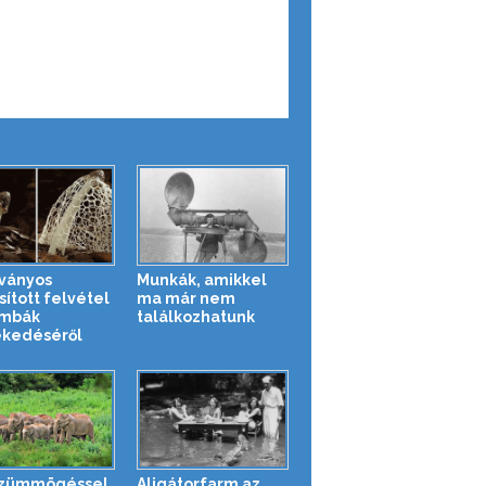
tványos
Munkák, amikkel
sított felvétel
ma már nem
ombák
találkozhatunk
kedéséről
zümmögéssel
Aligátorfarm az