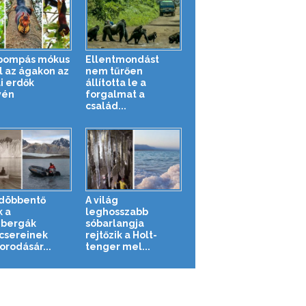
pompás mókus
Ellentmondást
l az ágakon az
nem tűrően
i erdők
állította le a
yén
forgalmat a
család...
döbbentő
A világ
k a
leghosszabb
zbergák
sóbarlangja
csereinek
rejtőzik a Holt-
orodásár...
tenger mel...