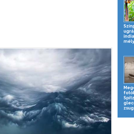
Szín
ugrá
india
mél
Meg
fotó
Spit
glec
zsug