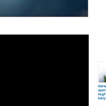
Adre
spor
legf
hely