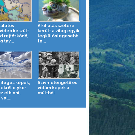
álatos
A kihalás szélére
videó készült
került a világ egyik
nd rejtőzködő,
legkülönlegesebb
s tav...
te...
nleges képek,
Szívmelengető és
ekről olykor
vidám képek a
z elhinni,
múltból
val...