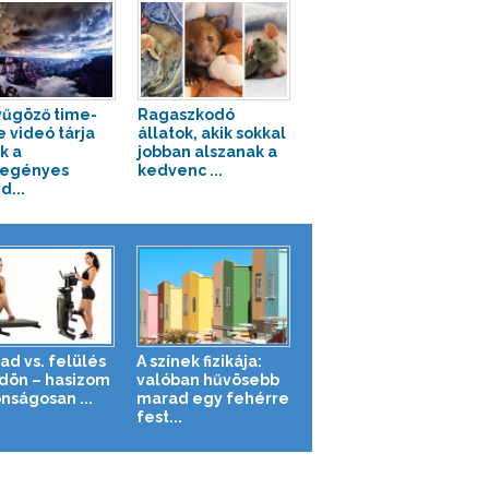
űgöző time-
Ragaszkodó
e videó tárja
állatok, akik sokkal
k a
jobban alszanak a
regényes
kedvenc ...
d...
ad vs. felülés
A színek fizikája:
ldön – hasizom
valóban hűvösebb
nságosan ...
marad egy fehérre
fest...