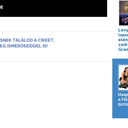
Leny
laps
elén
SNEK TALÁLOD A CIKKET,
vad
EG ISMERŐSEIDDEL IS!
Gran
Hasp
a fö
bizto