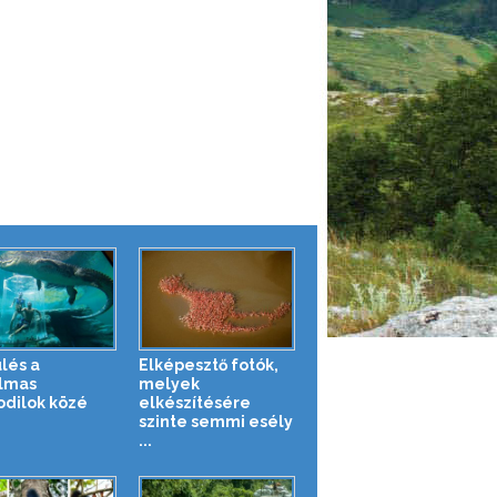
lés a
Elképesztő fotók,
lmas
melyek
odilok közé
elkészítésére
szinte semmi esély
...