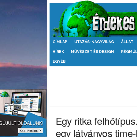
Érdekes
CÍMLAP
UTAZÁS-NAGYVILÁG
ÁLLAT
Világ
HÍREK
MŰVÉSZET ÉS DESIGN
RÉGMÚ
EGYÉB
Egy ritka felhőtípu
egy látványos time