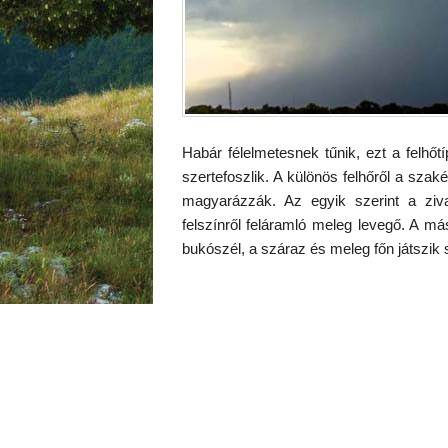
Habár félelmetesnek tűnik, ezt a felhőt
szertefoszlik. A különös felhőről a szak
magyarázzák. Az egyik szerint a zivata
felszínről feláramló meleg levegő. A má
bukószél, a száraz és meleg főn játszik 