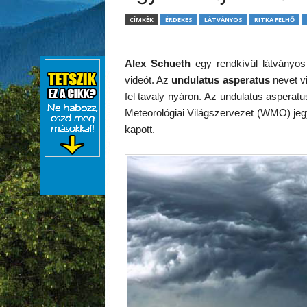
CÍMKÉK
ÉRDEKES
LÁTVÁNYOS
RITKA FELHŐ
Alex Schueth
egy rendkívül látványos é
videót. Az
undulatus asperatus
nevet vi
fel tavaly nyáron. Az undulatus asperat
Meteorológiai Világszervezet (WMO) jegy
kapott.