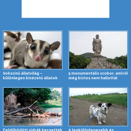
Sokszínű állatvilág –
5 monumentális szobor, amiről
különleges kinézetű állatok
még biztos nem hallottál
Feldühödött vidrák kergették
A legkülönlegesebb és