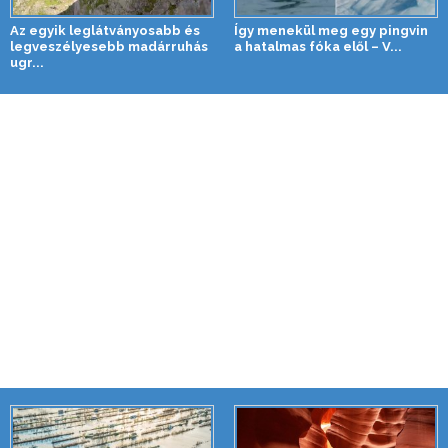
Az egyik leglátványosabb és
Így menekül meg egy pingvin
legveszélyesebb madárruhás
a hatalmas fóka elől – V...
ugr...