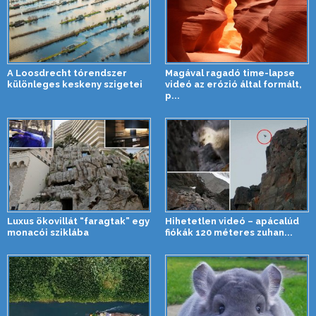
A Loosdrecht tórendszer
Magával ragadó time-lapse
különleges keskeny szigetei
videó az erózió által formált,
p...
Luxus ökovillát “faragtak” egy
Hihetetlen videó – apácalúd
monacói sziklába
fiókák 120 méteres zuhan...