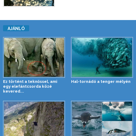
AJÁNLÓ
Ez történt a teknőssel, ami
Hal-tornádó a tenger mélyén
egy elefántcsorda közé
kevered...