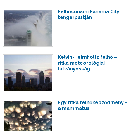
Felhőcunami Panama City
tengerpartján
Kelvin-Helmholtz felhő –
ritka meteorológiai
látványosság
Egy ritka felhőképződmény –
a mammatus