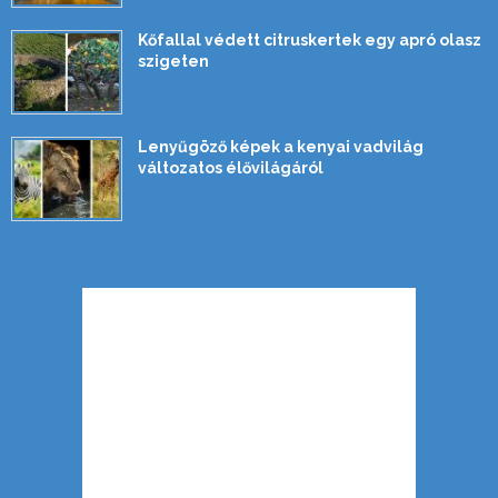
Kőfallal védett citruskertek egy apró olasz
szigeten
Lenyűgöző képek a kenyai vadvilág
változatos élővilágáról