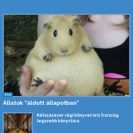
Állat
Állatok “áldott állapotban”
Kétszázezer régi könyvet őriz Írország
legszebb könyvtára