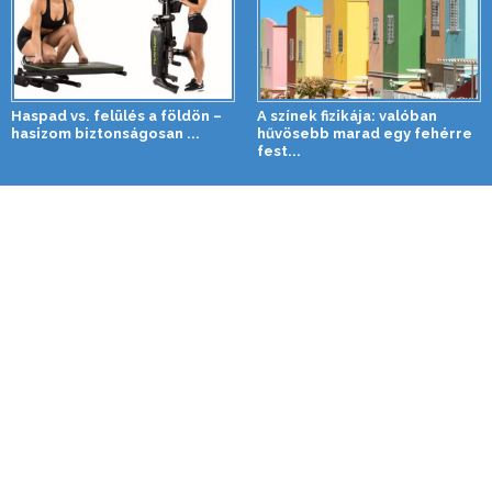
Haspad vs. felülés a földön –
A színek fizikája: valóban
hasizom biztonságosan ...
hűvösebb marad egy fehérre
fest...