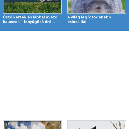
Úszó kertek és lábbal evező
A világ legfotogénebb
halászok – lenyűgöző dró...
csincsillái