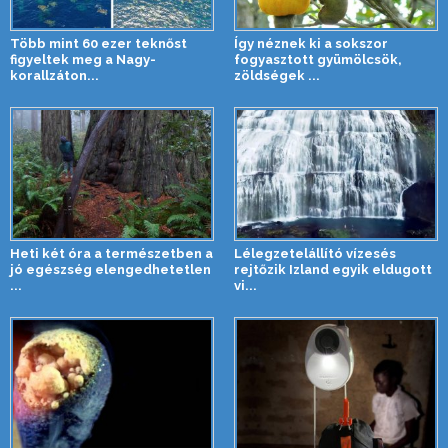
Több mint 60 ezer teknőst
Így néznek ki a sokszor
figyeltek meg a Nagy-
fogyasztott gyümölcsök,
korallzáton...
zöldségek ...
Heti két óra a természetben a
Lélegzetelállító vízesés
jó egészség elengedhetetlen
rejtőzik Izland egyik eldugott
...
vi...