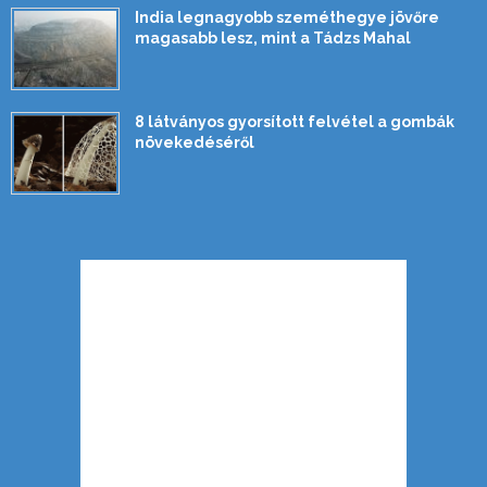
India legnagyobb szeméthegye jövőre
magasabb lesz, mint a Tádzs Mahal
8 látványos gyorsított felvétel a gombák
növekedéséről