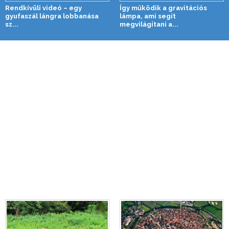
Rendkívüli videó – egy
Így működik a gravitációs
gyufaszál lángra lobbanása
lámpa, ami segít
sz...
megvilágítani a...