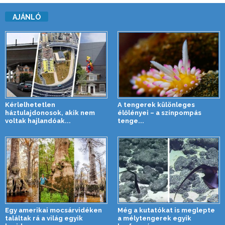
AJÁNLÓ
Kérlelhetetlen
A tengerek különleges
háztulajdonosok, akik nem
élőlényei – a színpompás
voltak hajlandóak...
tenge...
Egy amerikai mocsárvidéken
Még a kutatókat is meglepte
találtak rá a világ egyik
a mélytengerek egyik