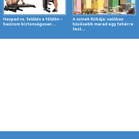
Haspad vs. felülés a földön –
A színek fizikája: valóban
hasizom biztonságosan ...
hűvösebb marad egy fehérre
fest...