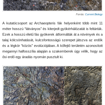
Forrás:
Current Biology
A kutatócsoport az Archaeopteris fák helyenként több mint 11
méter hosszú “látványos” és kiterjedt gyökérhálózatát is feltárták.
Ezek a hosszú életű fás gyökerek átformálták át a növények és a
talaj kölcsönhatását, kulcsfontosságú szerepet játszva az erdők
és a légkör “közös” evolúciójában. A kőfejtő területén azonosított
megannyi halfosszília alapján a szakemberek úgy vélik, hogy az
ősi erdő egy áradás nyomán pusztult ki.