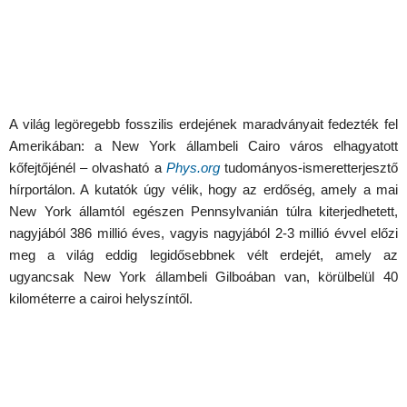
A világ legöregebb fosszilis erdejének maradványait fedezték fel
Amerikában: a New York állambeli Cairo város elhagyatott
kőfejtőjénél – olvasható a
Phys.org
tudományos-ismeretterjesztő
hírportálon. A kutatók úgy vélik, hogy az erdőség, amely a mai
New York államtól egészen Pennsylvanián túlra kiterjedhetett,
nagyjából 386 millió éves, vagyis nagyjából 2-3 millió évvel előzi
meg a világ eddig legidősebbnek vélt erdejét, amely az
ugyancsak New York állambeli Gilboában van, körülbelül 40
kilométerre a cairoi helyszíntől.