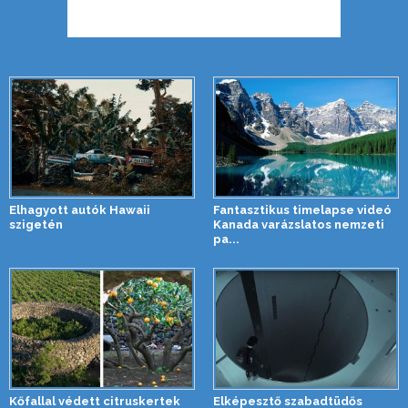
Elhagyott autók Hawaii
Fantasztikus timelapse videó
szigetén
Kanada varázslatos nemzeti
pa...
Kőfallal védett citruskertek
Elképesztő szabadtüdős