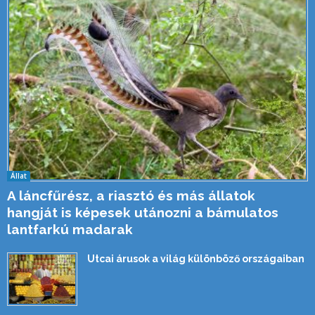
Állat
A láncfűrész, a riasztó és más állatok
hangját is képesek utánozni a bámulatos
lantfarkú madarak
Utcai árusok a világ különböző országaiban