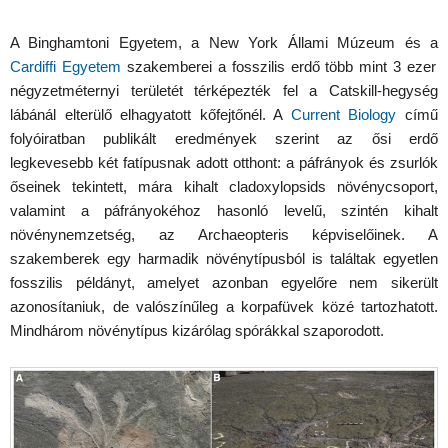
A Binghamtoni Egyetem, a New York Állami Múzeum és a
Cardiffi Egyetem
szakemberei a fosszilis erdő több mint 3 ezer
négyzetméternyi területét térképezték fel a Catskill-hegység
lábánál elterülő elhagyatott kőfejtőnél. A
Current Biology
című
folyóiratban publikált eredmények szerint az ősi erdő
legkevesebb két fatípusnak adott otthont: a páfrányok és zsurlók
őseinek tekintett, mára kihalt cladoxylopsids növénycsoport,
valamint a páfrányokéhoz hasonló levelű, szintén kihalt
növénynemzetség, az Archaeopteris képviselőinek. A
szakemberek egy harmadik növénytípusból is találtak egyetlen
fosszilis példányt, amelyet azonban egyelőre nem sikerült
azonosítaniuk, de valószínűleg a korpafüvek közé tartozhatott.
Mindhárom növénytípus kizárólag spórákkal szaporodott.