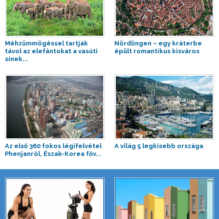
Méhzümmögéssel tartják
Nördlingen – egy kráterbe
távol az elefántokat a vasúti
épült romantikus kisváros
sínek...
Az első 360 fokos légifelvétel
A világ 5 legkisebb országa
Phenjanról, Észak-Korea főv...