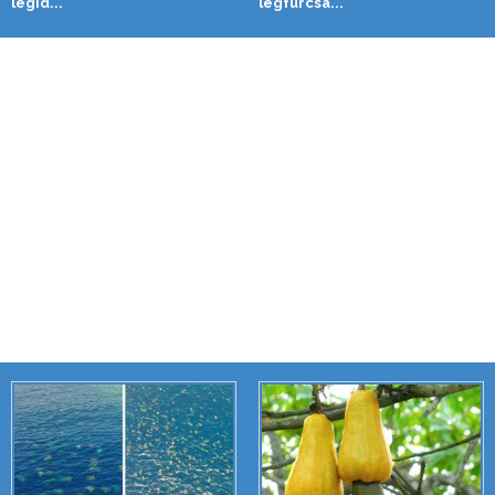
legid...
legfurcsá...