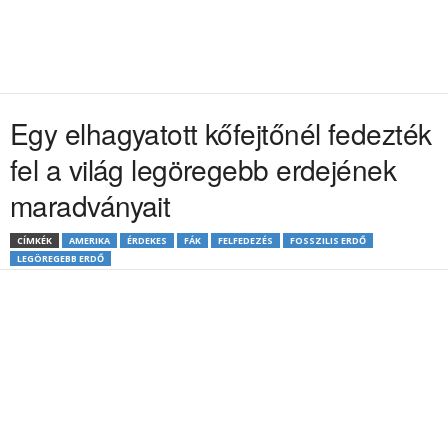
Egy elhagyatott kőfejtőnél fedezték
fel a világ legöregebb erdejének
maradványait
CÍMKÉK
AMERIKA
ÉRDEKES
FÁK
FELFEDEZÉS
FOSSZILIS ERDŐ
LEGÖREGEBB ERDŐ