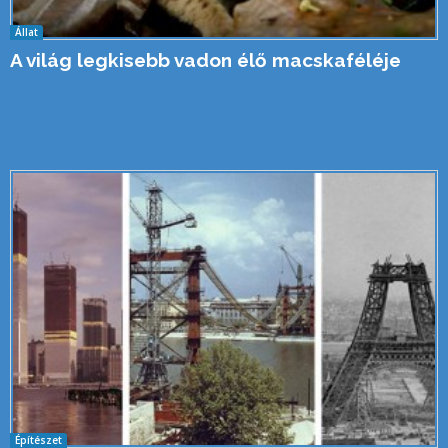
Állat
A világ legkisebb vadon élő macskaféléje
Építészet