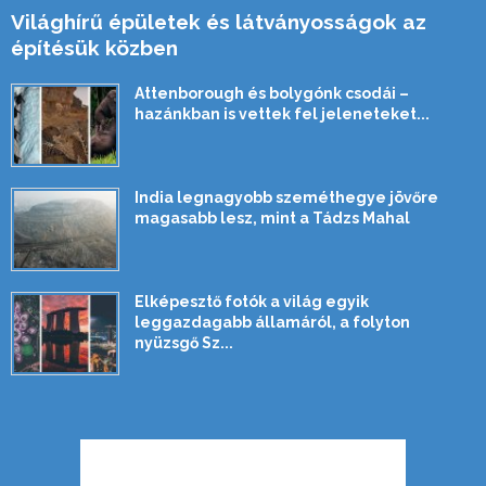
Világhírű épületek és látványosságok az
építésük közben
Attenborough és bolygónk csodái –
hazánkban is vettek fel jeleneteket...
India legnagyobb szeméthegye jövőre
magasabb lesz, mint a Tádzs Mahal
Elképesztő fotók a világ egyik
leggazdagabb államáról, a folyton
nyüzsgő Sz...