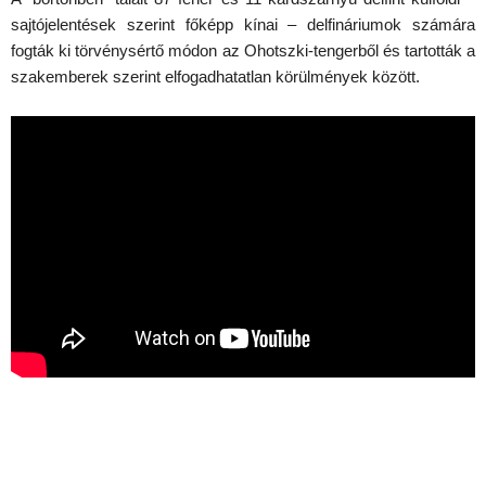
sajtójelentések szerint főképp kínai – delfináriumok számára
fogták ki törvénysértő módon az Ohotszki-tengerből és tartották a
szakemberek szerint elfogadhatatlan körülmények között.