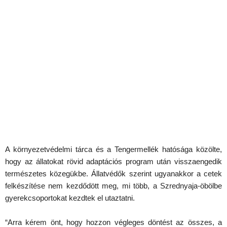
A környezetvédelmi tárca és a Tengermellék hatósága közölte,
hogy az állatokat rövid adaptációs program után visszaengedik
természetes közegükbe. Állatvédők szerint ugyanakkor a cetek
felkészítése nem kezdődött meg, mi több, a Szrednyaja-öbölbe
gyerekcsoportokat kezdtek el utaztatni.
“Arra kérem önt, hogy hozzon végleges döntést az összes, a