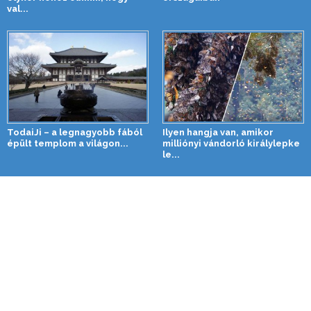
val...
TodaiJi – a legnagyobb fából
Ilyen hangja van, amikor
épült templom a világon...
milliónyi vándorló királylepke
le...