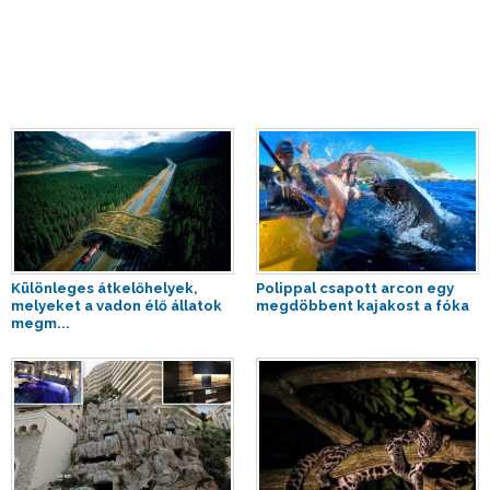
Különleges átkelőhelyek,
Polippal csapott arcon egy
melyeket a vadon élő állatok
megdöbbent kajakost a fóka
megm...