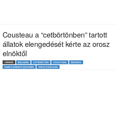
Cousteau a “cetbörtönben” tartott
állatok elengedését kérte az orosz
elnöktől
CÍMKÉK
BELUGÁK
CETBÖRTÖN
COUSTEAU
ÉRDEKES
KARDSZÁRNYÚ DELFINEK
OROSZORSZÁG