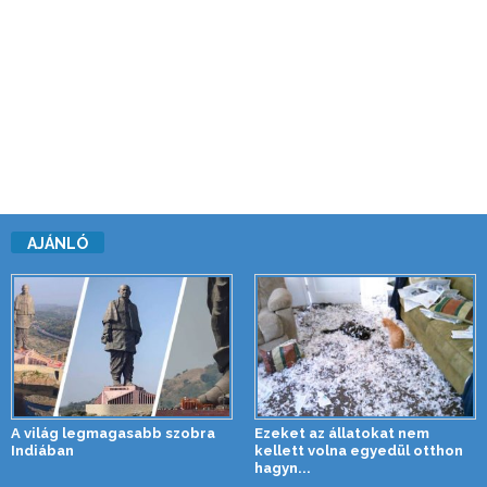
AJÁNLÓ
A világ legmagasabb szobra
Ezeket az állatokat nem
Indiában
kellett volna egyedül otthon
hagyn...