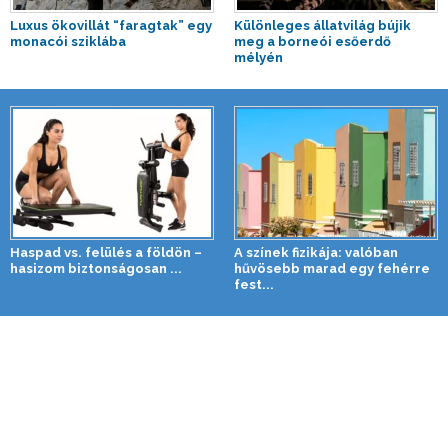
Luxus ökovillát “faragtak” egy
Különleges állatvilág bújik
monacói sziklába
meg a borneói esőerdő
mélyén
Haspad vs. felülés a földön –
A színek fizikája: valóban
hasizom biztonságosan ...
hűvösebb marad egy fehérre
fest...