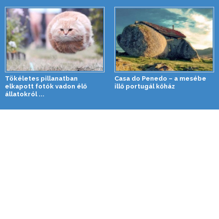
Tökéletes pillanatban
Casa do Penedo – a mesébe
elkapott fotók vadon élő
illő portugál kőház
állatokról ...