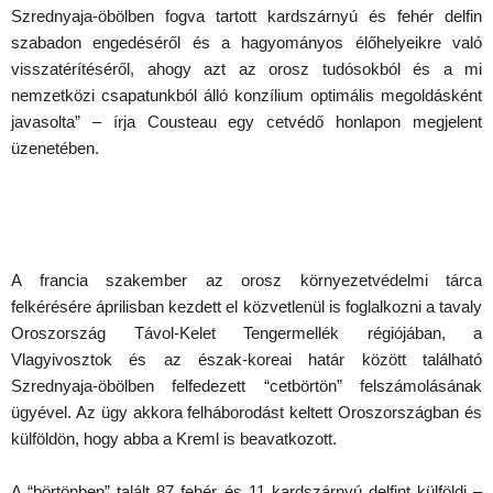
Szrednyaja-öbölben fogva tartott kardszárnyú és fehér delfin
szabadon engedéséről és a hagyományos élőhelyeikre való
visszatérítéséről, ahogy azt az orosz tudósokból és a mi
nemzetközi csapatunkból álló konzílium optimális megoldásként
javasolta” – írja Cousteau egy cetvédő honlapon megjelent
üzenetében.
A francia szakember az orosz környezetvédelmi tárca
felkérésére áprilisban kezdett el közvetlenül is foglalkozni a tavaly
Oroszország Távol-Kelet Tengermellék régiójában, a
Vlagyivosztok és az észak-koreai határ között található
Szrednyaja-öbölben felfedezett “cetbörtön” felszámolásának
ügyével. Az ügy akkora felháborodást keltett Oroszországban és
külföldön, hogy abba a Kreml is beavatkozott.
A “börtönben” talált 87 fehér és 11 kardszárnyú delfint külföldi –