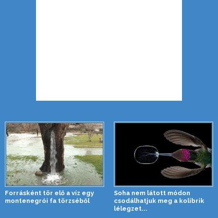
Forrásként tör elő a víz egy
Soha nem látott módon
montenegrói fa törzséből
csodálhatjuk meg a kolibrik
lélegzet...