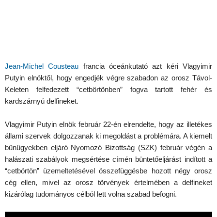
Jean-Michel Cousteau
francia óceánkutató azt kéri Vlagyimir
Putyin elnöktől, hogy engedjék végre szabadon az orosz Távol-
Keleten felfedezett “cetbörtönben” fogva tartott fehér és
kardszárnyú delfineket.
Vlagyimir Putyin elnök február 22-én elrendelte, hogy az illetékes
állami szervek dolgozzanak ki megoldást a problémára. A kiemelt
bűnügyekben eljáró Nyomozó Bizottság (SZK) február végén a
halászati szabályok megsértése címén büntetőeljárást indított a
“cetbörtön” üzemeltetésével összefüggésbe hozott négy orosz
cég ellen, mivel az orosz törvények értelmében a delfineket
kizárólag tudományos célból lett volna szabad befogni.