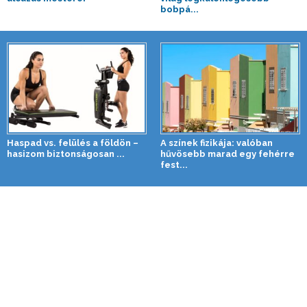
bobpá...
Haspad vs. felülés a földön –
A színek fizikája: valóban
hasizom biztonságosan ...
hűvösebb marad egy fehérre
fest...