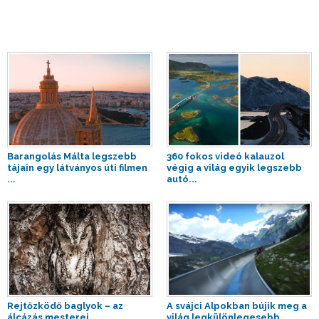
Barangolás Málta legszebb
360 fokos videó kalauzol
tájain egy látványos úti filmen
végig a világ egyik legszebb
...
autó...
Rejtőzködő baglyok – az
A svájci Alpokban bújik meg a
álcázás mesterei
világ legkülönlegesebb