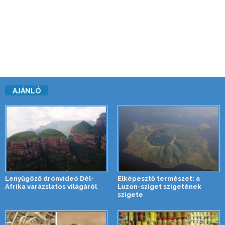
AJÁNLÓ
Lenyűgöző drónvideó Dél-
Elképesztő természet: a
Afrika varázslatos világáról
Luzon-sziget szigetének
szigete