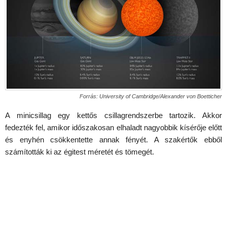
Forrás: University of Cambridge/Alexander von Boetticher
A minicsillag egy kettős csillagrendszerbe tartozik. Akkor
fedezték fel, amikor időszakosan elhaladt nagyobbik kísérője előtt
és enyhén csökkentette annak fényét. A szakértők ebből
számították ki az égitest méretét és tömegét.