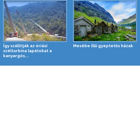
Így szállítják az óriási
Mesébe illő gyeptetős házak
szélturbina lapátokat a
kanyargós...