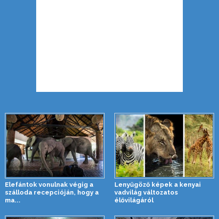
Elefántok vonulnak végig a
Lenyűgöző képek a kenyai
szálloda recepcióján, hogy a
vadvilág változatos
ma...
élővilágáról