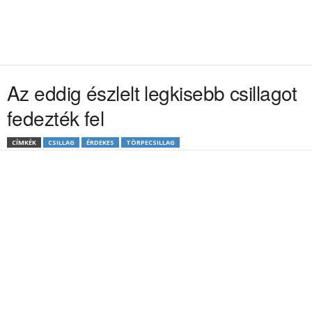
Az eddig észlelt legkisebb csillagot
fedezték fel
CÍMKÉK
CSILLAG
ÉRDEKES
TÖRPECSILLAG