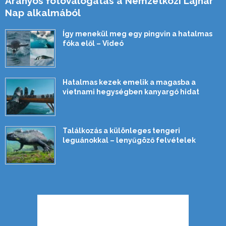
Aranyos fotóválogatás a Nemzetközi Lajhár
Nap alkalmából
Így menekül meg egy pingvin a hatalmas
fóka elől – Videó
Hatalmas kezek emelik a magasba a
vietnami hegységben kanyargó hidat
Találkozás a különleges tengeri
leguánokkal – lenyűgöző felvételek