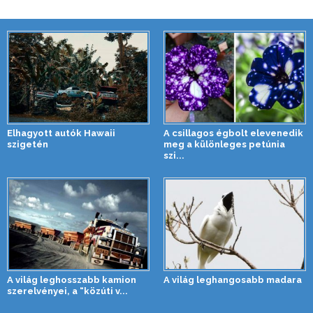
Elhagyott autók Hawaii
A csillagos égbolt elevenedik
szigetén
meg a különleges petúnia
szi...
A világ leghosszabb kamion
A világ leghangosabb madara
szerelvényei, a “közúti v...