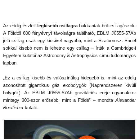
Az eddig észlelt
legkisebb csillagra
bukkantak brit csillagászok.
A Földtől 600 fényévnyi távolságra található, EBLM J0555-57Ab
jelű csillag csak egy kicsivel nagyobb, mint a Szaturnusz. Ennél
sokkal kisebb nem is lehetne egy csillag – írták a Cambridge-i
Egyetem kutatói az Astronomy & Astrophysics című tudományos
lapban.
„Ez a csillag kisebb és valószínűleg hidegebb is, mint az eddig
azonosított gigantikus gáz exobolygók (Naprendszeren kívüli
bolygók). Az EBLM J0555-57Ab gravitációs ereje ugyanakkor
mintegy 300-szor erősebb, mint a Földé” – mondta
Alexander
Boetticher
kutató.