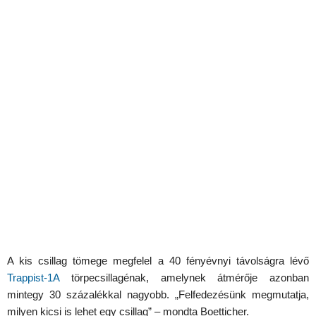
A kis csillag tömege megfelel a 40 fényévnyi távolságra lévő
Trappist-1A
törpecsillagénak, amelynek átmérője azonban
mintegy 30 százalékkal nagyobb. „Felfedezésünk megmutatja,
milyen kicsi is lehet egy csillag” – mondta Boetticher.