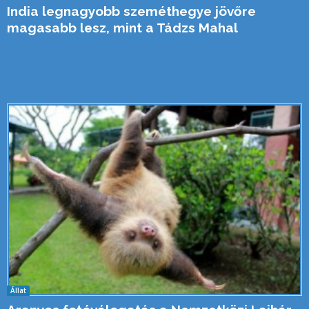
India legnagyobb szeméthegye jövőre
magasabb lesz, mint a Tádzs Mahal
Állat