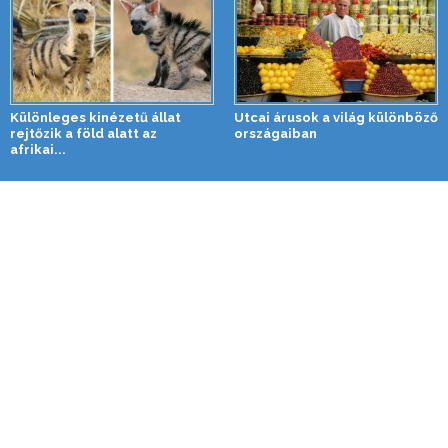
Különleges kinézetű állat
Utcai árusok a világ különböző
rejtőzik a föld alatt az
országaiban
afrikai...