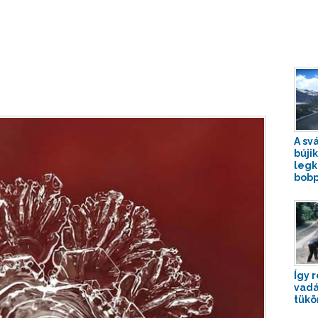
A sv
búji
legk
bobp
Így 
vadá
tükö