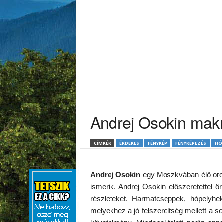
Andrej Osokin makr
CÍMKÉK
ÉRDEKES
FÉNYKÉP
FÉNYKÉPEZÉS
HÓ
Andrej Osokin
egy Moszkvában élő oro
ismerik. Andrej Osokin előszeretettel
részleteket. Harmatcseppek, hópelyhek
melyekhez a jó felszereltség mellett a s