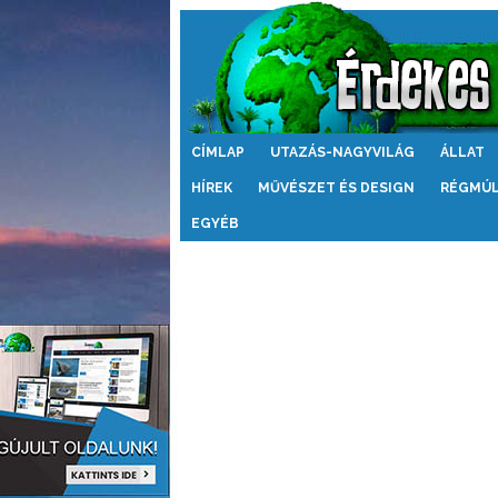
Érdekes
CÍMLAP
UTAZÁS-NAGYVILÁG
ÁLLAT
Világ
HÍREK
MŰVÉSZET ÉS DESIGN
RÉGMÚ
EGYÉB