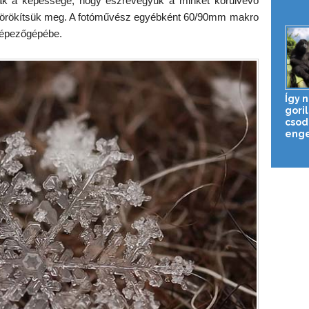
nak a képessége, hogy észrevegyük a minket körülvevő
ot örökítsük meg. A fotóművész egyébként 60/90mm makro
képezőgépébe.
Így 
gori
csod
enge