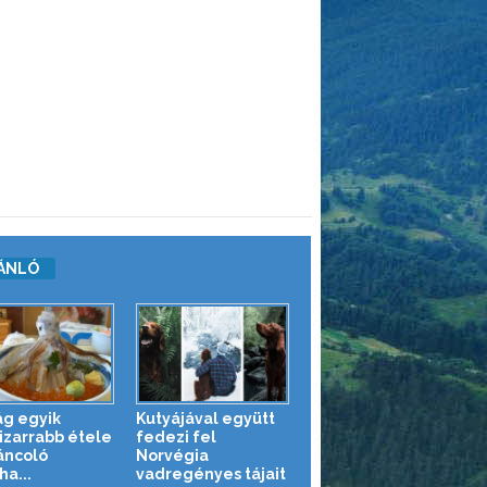
ÁNLÓ
ág egyik
Kutyájával együtt
izarrabb étele
fedezi fel
táncoló
Norvégia
ha...
vadregényes tájait