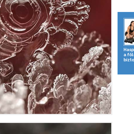
Hasp
a fö
bizto