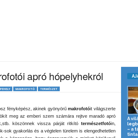
ofotói apró hópelyhekról
AJ
PEHELY
MAKROFOTÓ
TERMÉSZET
sz fényképész, akinek gyönyörű
makrofotó
it világszerte
 örökít meg az emberi szem számára rejtve maradó apró
A vil
,stb. köszönnek vissza párját ritkító
természetfotó
in,
legb
– a 
ok-sok gyakorlás és a végtelen türelem is elengedhetetlen
tinta