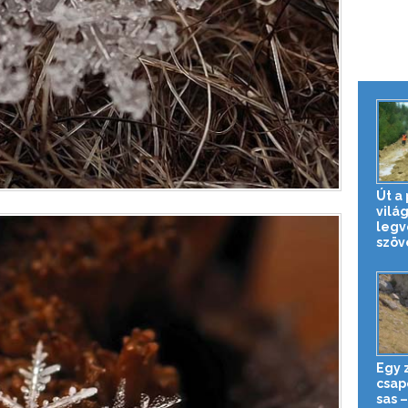
Út a
vilá
legv
szöve
Egy 
csapo
sas 