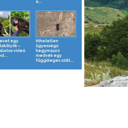
a...
nevet egy
Hihetetlen
llakölyök –
ügyességű
álatos videó
hegymászó
d...
medvék egy
függőleges szikl...