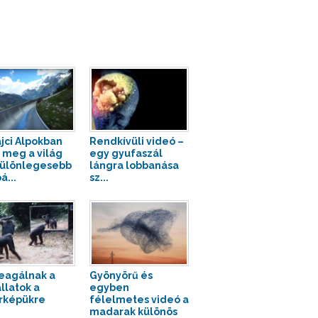
ájci Alpokban
Rendkívüli videó –
k meg a világ
egy gyufaszál
ülönlegesebb
lángra lobbanása
á...
sz...
reagálnak a
Gyönyörű és
llatok a
egyben
rképükre
félelmetes videó a
madarak különös