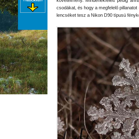
követelmény. Mindenekfelett pedig an
csodákat, és hogy a megfelelő pillanat
lencséket tesz a Nikon D90 típusú fény