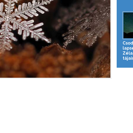
Csod
laps
Zéla
tájai