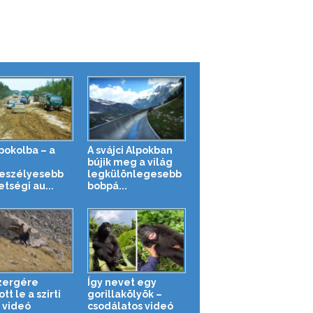
 pokolba – a
A svájci Alpokban
g
bújik meg a világ
eszélyesebb
legkülönlegesebb
tségi au...
bobpá...
zergére
Így nevet egy
tt le a szirti
gorillakölyök –
– videó
csodálatos videó