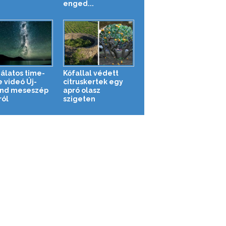
enged...
álatos time-
Kőfallal védett
e videó Új-
citruskertek egy
nd meseszép
apró olasz
ról
szigeten