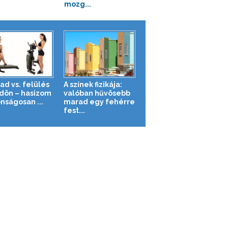
mozg...
ad vs. felülés
A színek fizikája:
ldön – hasizom
valóban hűvösebb
nságosan ...
marad egy fehérre
fest...