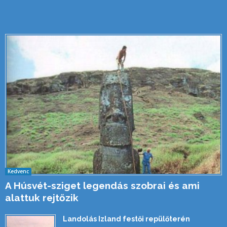
Kedvenc
A Húsvét-sziget legendás szobrai és ami
alattuk rejtőzik
Landolás Izland festői repülőterén