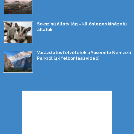
Sokszínű állatvilág – különleges kinézetű
állatok
Varázslatos felvételek a Yosemite Nemzeti
Parkról [4K felbontású videó]