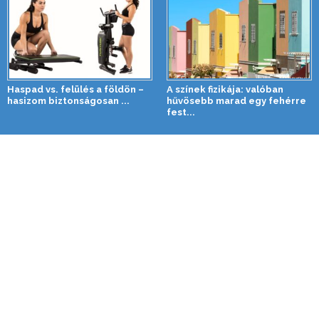
Haspad vs. felülés a földön –
A színek fizikája: valóban
hasizom biztonságosan ...
hűvösebb marad egy fehérre
fest...