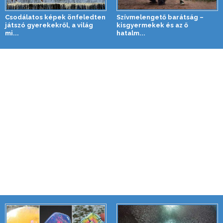
Csodálatos képek önfeledten
Szívmelengető barátság –
játszó gyerekekről, a világ
kisgyermekek és az ő
mi...
hatalm...