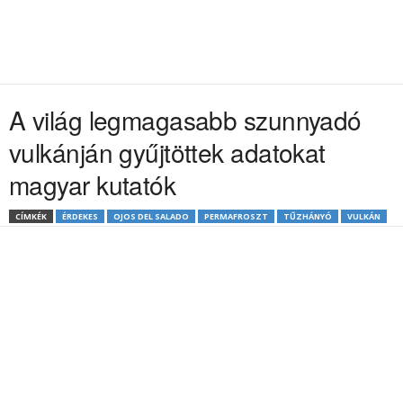
A világ legmagasabb szunnyadó
vulkánján gyűjtöttek adatokat
magyar kutatók
CÍMKÉK
ÉRDEKES
OJOS DEL SALADO
PERMAFROSZT
TŰZHÁNYÓ
VULKÁN