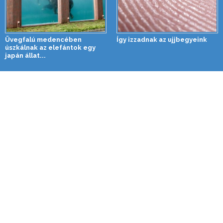
Üvegfalú medencében
Így izzadnak az ujjbegyeink
úszkálnak az elefántok egy
japán állat...