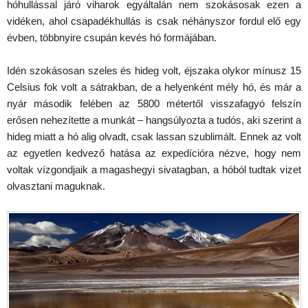
hóhullással járó viharok egyáltalán nem szokásosak ezen a
vidéken, ahol csapadékhullás is csak néhányszor fordul elő egy
évben, többnyire csupán kevés hó formájában.
Idén szokásosan szeles és hideg volt, éjszaka olykor mínusz 15
Celsius fok volt a sátrakban, de a helyenként mély hó, és már a
nyár második felében az 5800 métertől visszafagyó felszín
erősen nehezítette a munkát – hangsúlyozta a tudós, aki szerint a
hideg miatt a hó alig olvadt, csak lassan szublimált. Ennek az volt
az egyetlen kedvező hatása az expedícióra nézve, hogy nem
voltak vízgondjaik a magashegyi sivatagban, a hóból tudtak vizet
olvasztani maguknak.