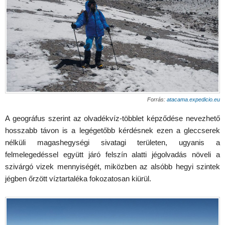
Forrás:
atacama.expedicio.eu
A geográfus szerint az olvadékvíz-többlet képződése nevezhető
hosszabb távon is a legégetőbb kérdésnek ezen a gleccserek
nélküli magashegységi sivatagi területen, ugyanis a
felmelegedéssel együtt járó felszín alatti jégolvadás növeli a
szivárgó vizek mennyiségét, miközben az alsóbb hegyi szintek
jégben őrzött víztartaléka fokozatosan kiürül.