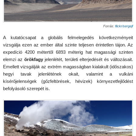
Forrás:
flickr/sergejf
A kutatócsapat a globális felmelegedés következményeit
vizsgálja ezen az ember által szinte teljesen érintetlen tájon. Az
expedíció 4200 métertől 6893 méterig hat magassági szinten
elemzi az
örökfagy
jelenlétét, területi elterjedését és változásait.
Emellett vizsgálják az extrém magasságban kialakult (időszakos)
hegyi tavak jelenlétének okait, valamint a vulkáni
kísérőjelenségek (gőzfeltörések, hévizek) környezetfejlődést
befolyásoló szerepét is.