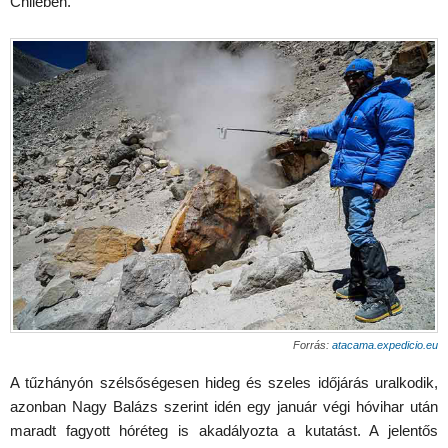
Chilében.
Forrás:
atacama.expedicio.eu
A tűzhányón szélsőségesen hideg és szeles időjárás uralkodik,
azonban Nagy Balázs szerint idén egy január végi hóvihar után
maradt fagyott hóréteg is akadályozta a kutatást. A jelentős