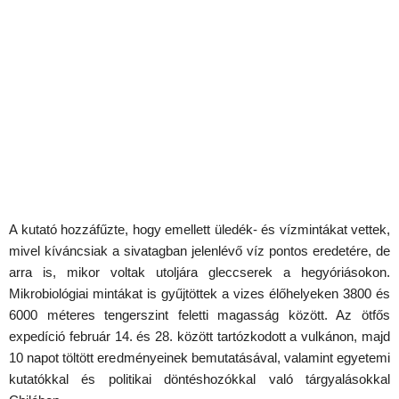
A kutató hozzáfűzte, hogy emellett üledék- és vízmintákat vettek,
mivel kíváncsiak a sivatagban jelenlévő víz pontos eredetére, de
arra is, mikor voltak utoljára gleccserek a hegyóriásokon.
Mikrobiológiai mintákat is gyűjtöttek a vizes élőhelyeken 3800 és
6000 méteres tengerszint feletti magasság között. Az ötfős
expedíció február 14. és 28. között tartózkodott a vulkánon, majd
10 napot töltött eredményeinek bemutatásával, valamint egyetemi
kutatókkal és politikai döntéshozókkal való tárgyalásokkal