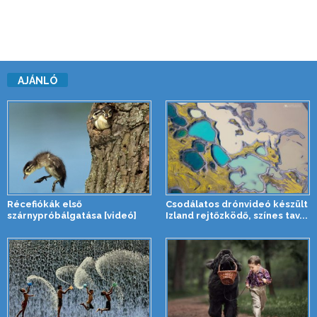
AJÁNLÓ
Récefiókák első
Csodálatos drónvideó készült
szárnypróbálgatása [videó]
Izland rejtőzködő, színes tav...