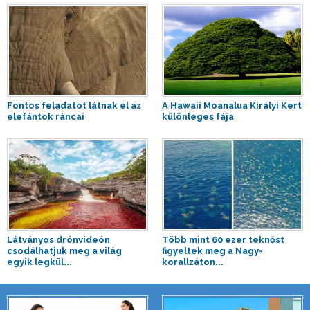
Fontos feladatot látnak el az
A Hawaii Moanalua Királyi Kert
elefántok ráncai
különleges fája
Látványos drónvideón
Több mint 60 ezer teknőst
csodálhatjuk meg a világ
figyeltek meg a Nagy-
egyik legkül...
korallzáton...