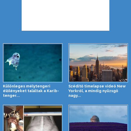
Különleges mélytengeri
Szédítő timelapse videó New
élőlényeket találtak a Karib-
Yorkról, a mindig nyüzsgő
tenger...
nagy...