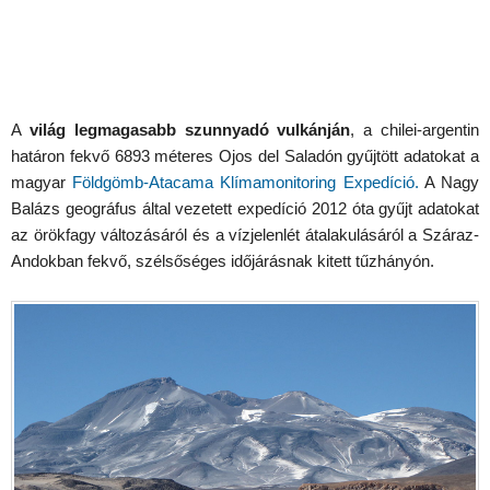
A
világ legmagasabb szunnyadó vulkánján
, a chilei-argentin
határon fekvő 6893 méteres Ojos del Saladón gyűjtött adatokat a
magyar
Földgömb-Atacama Klímamonitoring Expedíció.
A Nagy
Balázs geográfus által vezetett expedíció 2012 óta gyűjt adatokat
az örökfagy változásáról és a vízjelenlét átalakulásáról a Száraz-
Andokban fekvő, szélsőséges időjárásnak kitett tűzhányón.