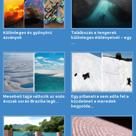
Különleges és gyönyörű
Találkozás a tengerek
ásványok
különleges élőlényeivel – egy
...
Mesebeli tájjá változik az esős
Egy pillanatra sem adta fel a
évszak során Brazília legk...
küzdelmet a meredek
hegyolda...