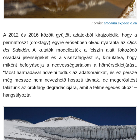
Forrás:
atacama.expedicio.eu
A 2012 és 2016 között gyűjtött adatokból kirajzolódik, hogy a
permafroszt (örökfagy) egyre erősebben olvad nyaranta az
Ojos
del Saladón
. A kutatók modellezték a felszín alatti fokozódó
olvadási jelenségeket és a visszafagyást is, kimutatva, hogy
miként befolyásolja a nedvességtartalom a hőmérsékletjárást.
“Most harmadával növelni tudtuk az adatsorainkat, és ez persze
még messze nem nevezhető hosszú távnak, de megerősítést
találtunk az örökfagy degradációjára, amit a felmelegedés okoz” –
hangsúlyozta.