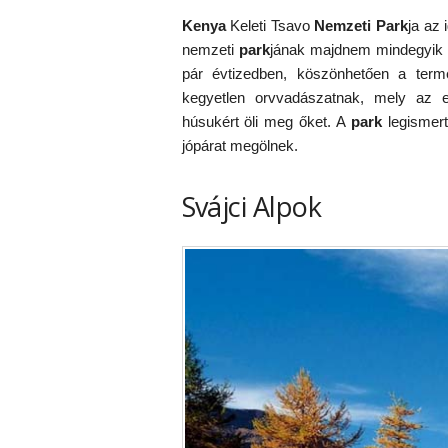
Kenya
Keleti Tsavo
Nemzeti Park
ja az
nemzeti
park
jának majdnem mindegyik r
pár évtizedben, köszönhetően a termé
kegyetlen orvvadászatnak, mely az ele
húsukért öli meg őket. A
park
legismert
jópárat megölnek.
Svájci Alpok