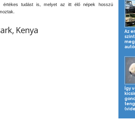
z értékes tudást is, melyet az itt élő népek hosszú
lmoztak.
ark, Kenya
Az e
szin
mege
autó
Így 
kicsi
gon
teng
(vide