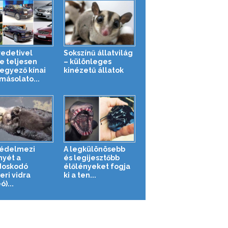
redetivel
Sokszínű állatvilág
te teljesen
– különleges
gyező kínai
kinézetű állatok
másolato...
védelmezi
A legkülönösebb
nyét a
és legijesztőbb
doskodó
élőlényeket fogja
eri vidra
ki a ten...
ó)...