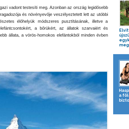
 igazi vadont testesíti meg. Azonban az ország legidősebb
agadozója és növényevője veszélyeztetett lett az utóbbi
szetes élőhelyük módszeres pusztításának, illetve a
fántcsontokért, a bőrükért, az állatok szarvaiért és
Elvi
ebb állata, a vörös-homokos elefántokból minden évben
újszü
egyk
megm
Hasp
a fö
bizto