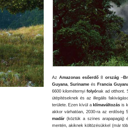
Az
Amazonas
esőerdő
8
ország
–
Br
Guyana
,
Suriname
és
Francia Guyan
6600 kilométernyi
folyó
nak ad otthont.
útépítéseknek és az illegális fakivá
területe. Ezen kívül a
klímaváltozás
is k
akkor várhatóan, 2030-ra az erdőség 5
madár
(köztük a színes arapapagáj) és
mentén, akiknek költözésükkel (már több