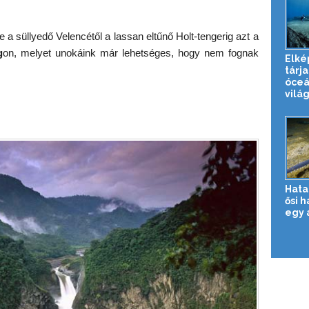
te a süllyedő Velencétől a lassan eltűnő Holt-tengerig azt a
g
on, melyet unokáink már lehetséges, hogy nem fognak
Elké
tárja
óceá
világ
Hata
ősi 
egy 