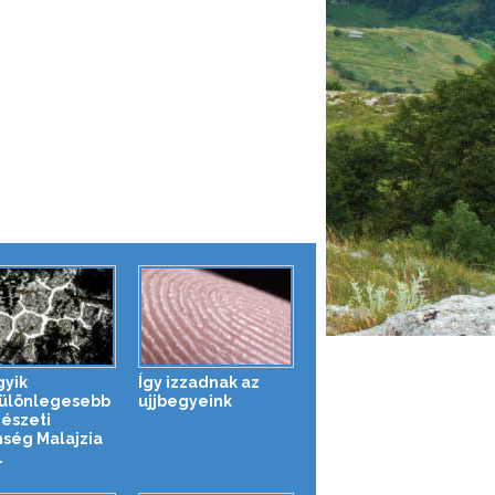
gyik
Így izzadnak az
ülönlegesebb
ujjbegyeink
észeti
nség Malajzia
.