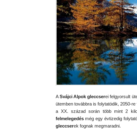
A
Svájci Alpok
gleccser
ei felgyorsult 
ütemben továbbra is folytatódik, 2050-re
a XX. század során több mint 2 kilo
felmelegedés
még egy évtizedig folytató
gleccser
ek fognak megmaradni.