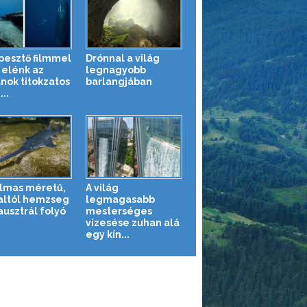
pesztő filmmel
Drónnal a világ
 elénk az
legnagyobb
nok titokzatos
barlangjában
...
lmas méretű,
A világ
haltól hemzseg
legmagasabb
ausztrál folyó
mesterséges
vízesése zuhan alá
egy kín...