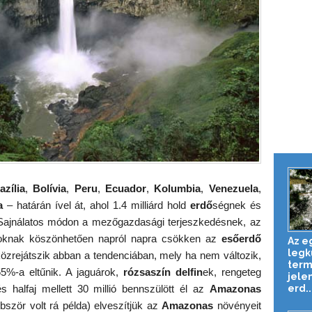
azília
,
Bolívia
,
Peru
,
Ecuador
,
Kolumbia
,
Venezuela
,
a
– határán ível át, ahol 1.4 milliárd hold
erdő
ségnek és
 Sajnálatos módon a mezőgazdasági terjeszkedésnek, az
gásoknak köszönhetően napról napra csökken az
esőerdő
Az e
legk
özrejátszik abban a tendenciában, mely ha nem változik,
term
5%-a eltűnik. A jaguárok,
rózsaszín delfin
ek, rengeteg
jele
erd..
 halfaj mellett 30 millió bennszülött él az
Amazonas
ször volt rá példa) elveszítjük az
Amazonas
növényeit