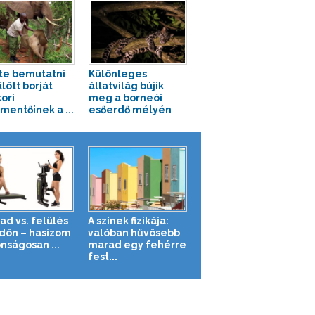
tte bemutatni
Különleges
lött borját
állatvilág bújik
ori
meg a borneói
entőinek a ...
esőerdő mélyén
ad vs. felülés
A színek fizikája:
ldön – hasizom
valóban hűvösebb
nságosan ...
marad egy fehérre
fest...