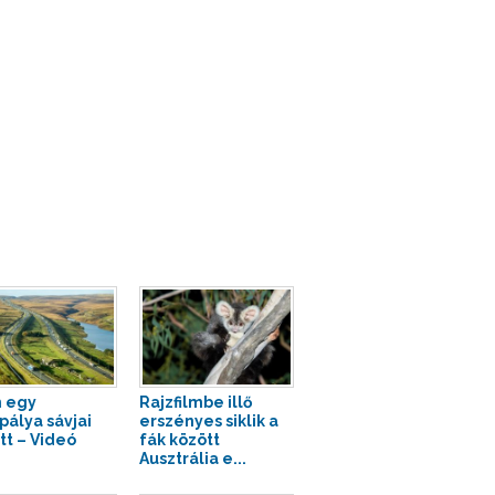
 egy
Rajzfilmbe illő
pálya sávjai
erszényes siklik a
tt – Videó
fák között
Ausztrália e...