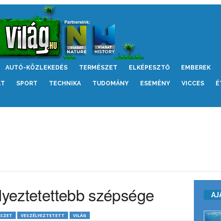
AUTÓ-KÖZLEKEDÉS
TERMÉSZET
ELKÉPESZTŐ
EMBEREK
LT
SPORT
TECHNIKA
TUDOMÁNY
ESEMÉNY
VICCES
É
élyeztetettebb szépsége
AJ
SZET
VESZÉLYEZTETETT
VILÁG