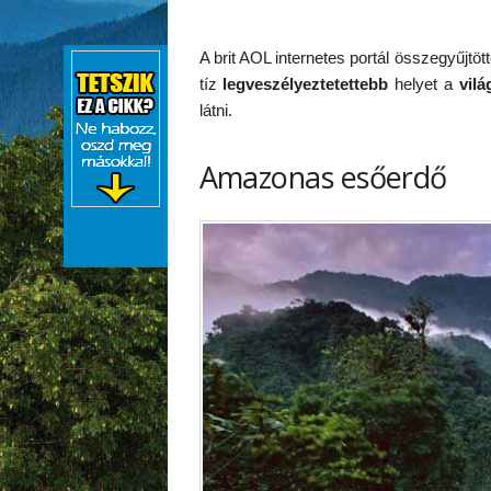
A brit AOL internetes portál összegyűjtöt
tíz
legveszélyeztetettebb
helyet a
vilá
látni.
Amazonas esőerdő