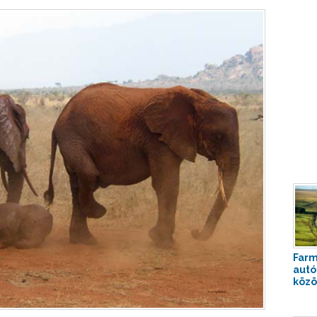
Farm
autó
közö