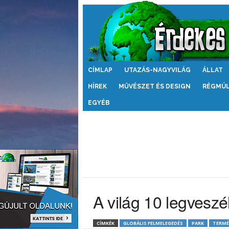
Érdekes
CÍMLAP
UTAZÁS-NAGYVILÁG
ÁLLAT
Világ
HÍREK
MŰVÉSZET ÉS DESIGN
RÉGMÚ
EGYÉB
A világ 10 legvesz
CÍMKÉK
GLOBÁLIS FELMELEGEDÉS
PARK
TERMÉ