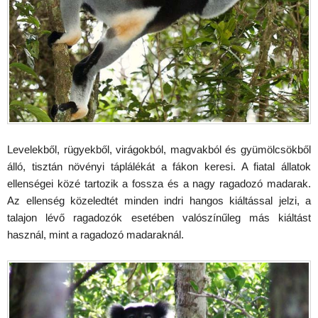
Levelekből, rügyekből, virágokból, magvakból és gyümölcsökből
álló, tisztán növényi táplálékát a fákon keresi. A fiatal állatok
ellenségei közé tartozik a fossza és a nagy ragadozó madarak.
Az ellenség közeledtét minden indri hangos kiáltással jelzi, a
talajon lévő ragadozók esetében valószínűleg más kiáltást
használ, mint a ragadozó madaraknál.