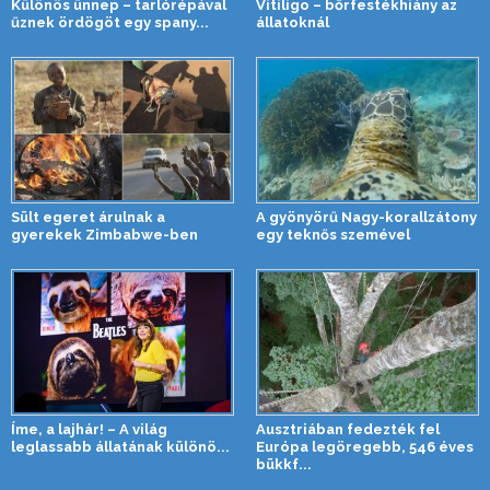
Különös ünnep – tarlórépával
Vitiligo – bőrfestékhiány az
űznek ördögöt egy spany...
állatoknál
Sült egeret árulnak a
A gyönyörű Nagy-korallzátony
gyerekek Zimbabwe-ben
egy teknős szemével
Íme, a lajhár! – A világ
Ausztriában fedezték fel
leglassabb állatának különö...
Európa legöregebb, 546 éves
bükkf...