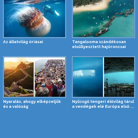
Az állatvilág óriásai
Tangalooma szándékosan
elsüllyesztett hajóroncsai
Nyaralás, ahogy elképzeljük
Nyüzsgő tengeri élővilág tárul
és a valóság
a vendégek elé Európa első ...