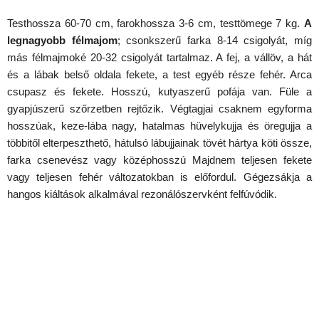
Testhossza 60-70 cm, farokhossza 3-6 cm, testtömege 7 kg.
A
legnagyobb félmajom
; csonkszerű farka 8-14 csigolyát, míg
más félmajmoké 20-32 csigolyát tartalmaz. A fej, a vállöv, a hát
és a lábak belső oldala fekete, a test egyéb része fehér. Arca
csupasz és fekete. Hosszú, kutyaszerű pofája van. Füle a
gyapjúszerű szőrzetben rejtőzik. Végtagjai csaknem egyforma
hosszúak, keze-lába nagy, hatalmas hüvelykujja és öregujja a
többitől elterpeszthető, hátulsó lábujjainak tövét hártya köti össze,
farka csenevész vagy középhosszú Majdnem teljesen fekete
vagy teljesen fehér változatokban is előfordul. Gégezsákja a
hangos kiáltások alkalmával rezonálószervként felfúvódik.