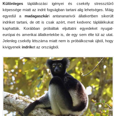
Különleges
táplálkozási igényei és csekély stressztűrő
képessége miatt az indrit fogságban tartani alig lehetséges. Máig
egyedül a
madagaszkár
i antananarivói állatkertben sikerült
indriket tartani, de ott is csak azért, mert kedvenc táplálékukat
kaphatták. Korábban próbáltak eljuttatni egyedeket nyugat-
európai és amerikai állatkertekbe is, de egy sem élte túl az utat.
Jelenleg csekély létszáma miatt nem is próbálkoznak újból, hogy
kivigyenek
indrik
et az országból.