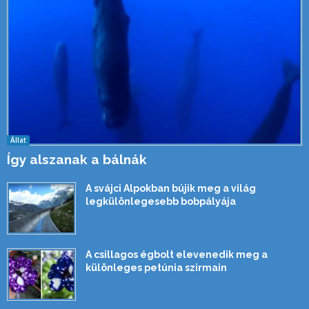
Állat
Így alszanak a bálnák
A svájci Alpokban bújik meg a világ
legkülönlegesebb bobpályája
A csillagos égbolt elevenedik meg a
különleges petúnia szirmain