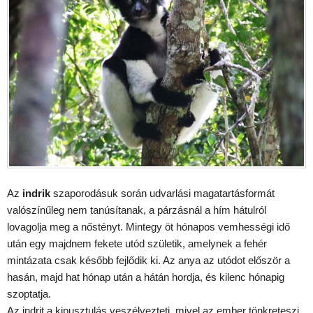
Az
indrik
szaporodásuk során udvarlási magatartásformát
valószínűleg nem tanúsítanak, a párzásnál a hím hátulról
lovagolja meg a nőstényt. Mintegy öt hónapos vemhességi idő
után egy majdnem fekete utód születik, amelynek a fehér
mintázata csak később fejlődik ki. Az anya az utódot először a
hasán, majd hat hónap után a hátán hordja, és kilenc hónapig
szoptatja.
Az indrit a kipusztulás veszélyezteti, mivel az ember tönkreteszi