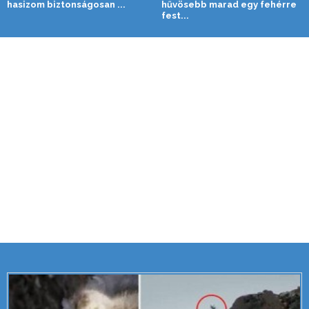
hasizom biztonságosan ...
hűvösebb marad egy fehérre
fest...