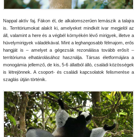
Nappal aktív faj. Fákon él, de alkalomszerűen lemászik a talajra
is. Territóriumokat alakít ki, amelyeket mindkét ivar megjelöl az
áll, valamint a here és a végbél környékén lévő mirigyek, illetve a
hüvelymirigyek váladékával. Mint a leghangosabb félmajom, erős
hangját is – amelyet a gégezsák rezonálása tovább erősít –
territóriuma elhatárolásához használja. Társas életformájára a
monogámia jellemző, de kis, 5-6 állatból álló, családi közösségek
is létrejönnek. A csoport- és családi kapcsolatok felismerése a
szaglás útján történik.