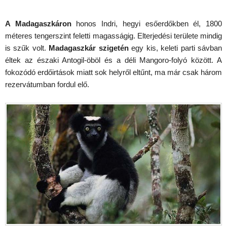
A Madagaszkáron
honos Indri, hegyi esőerdőkben él, 1800
méteres tengerszint feletti magasságig. Elterjedési területe mindig
is szűk volt.
Madagaszkár szigetén
egy kis, keleti parti sávban
éltek az északi Antogil-öböl és a déli Mangoro-folyó között. A
fokozódó erdőirtások miatt sok helyről eltűnt, ma már csak három
rezervátumban fordul elő.