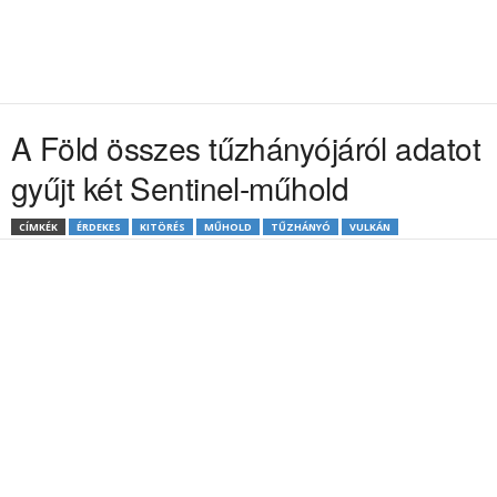
A Föld összes tűzhányójáról adatot
gyűjt két Sentinel-műhold
CÍMKÉK
ÉRDEKES
KITÖRÉS
MŰHOLD
TŰZHÁNYÓ
VULKÁN