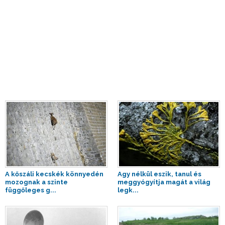
A kőszáli kecskék könnyedén
Agy nélkül eszik, tanul és
mozognak a szinte
meggyógyítja magát a világ
függőleges g...
legk...