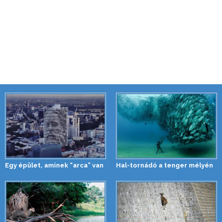
Egy épület, aminek “arca” van
Hal-tornádó a tenger mélyén