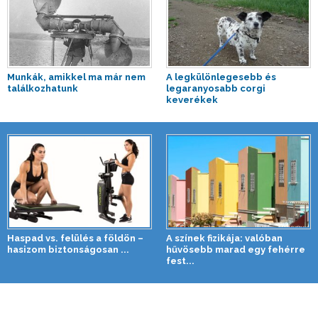
Munkák, amikkel ma már nem
A legkülönlegesebb és
találkozhatunk
legaranyosabb corgi
keverékek
Haspad vs. felülés a földön –
A színek fizikája: valóban
hasizom biztonságosan ...
hűvösebb marad egy fehérre
fest...