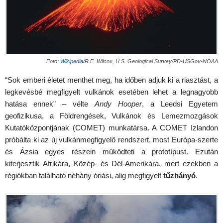
Fotó:
Wikipedia
/R.E. Wilcox, U.S. Geological Survey/PD-USGov-NOAA
“Sok emberi életet menthet meg, ha időben adjuk ki a riasztást, a
legkevésbé megfigyelt vulkánok esetében lehet a legnagyobb
hatása ennek” – vélte
Andy Hooper
, a Leedsi Egyetem
geofizikusa, a Földrengések, Vulkánok és Lemezmozgások
Kutatóközpontjának (COMET) munkatársa. A COMET Izlandon
próbálta ki az új vulkánmegfigyelő rendszert, most Európa-szerte
és Ázsia egyes részein működteti a prototípust. Ezután
kiterjesztik Afrikára, Közép- és Dél-Amerikára, mert ezekben a
régiókban található néhány óriási, alig megfigyelt
tűzhányó
.