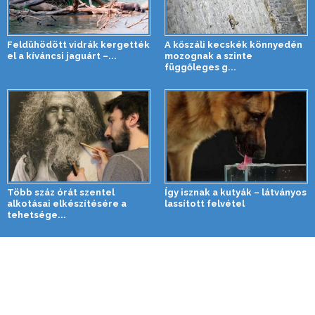
Feldühödött vidrák kergették
A kőszáli kecskék könnyedén
el a kíváncsi jaguárt –...
mozognak a szinte
függőleges g...
Több száz órát szentel
Így isznak a kutyák – látványos
alkotásai elkészítésére a
lassított felvétel
tehetsége...