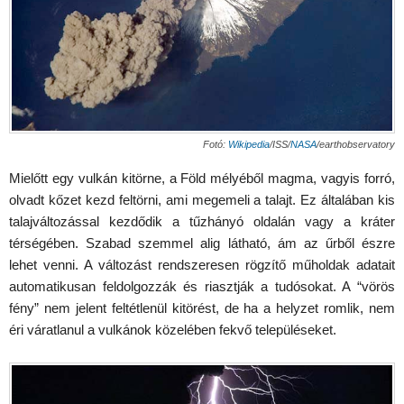
Fotó:
Wikipedia
/ISS/
NASA
/earthobservatory
Mielőtt egy vulkán kitörne, a Föld mélyéből magma, vagyis forró,
olvadt kőzet kezd feltörni, ami megemeli a talajt. Ez általában kis
talajváltozással kezdődik a tűzhányó oldalán vagy a kráter
térségében. Szabad szemmel alig látható, ám az űrből észre
lehet venni. A változást rendszeresen rögzítő műholdak adatait
automatikusan feldolgozzák és riasztják a tudósokat. A “vörös
fény” nem jelent feltétlenül kitörést, de ha a helyzet romlik, nem
éri váratlanul a vulkánok közelében fekvő településeket.