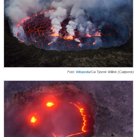
Fotó:
Wikipedia
/Cai Tjeenk Willink (Caitjeenk)