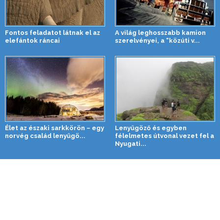
Fontos feladatot látnak el az
A világ leghosszabb kamion
elefántok ráncai
szerelvényei, a “közúti v...
Élet az északi sarkkörön – egy
Lenyűgöző és egyben
norvég család lenyűgö...
félelmetes útvonal vezet fel a
Nyugati...