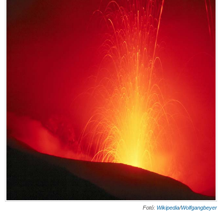
Fotó:
Wikipedia
/
Wolfgangbeyer