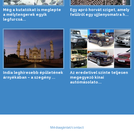
Még a kutatókat is meglepte
Egy apró horvát sziget, amely
a mélytengerek egyik
felülről egy ujjlenyomatra h...
legfurcsá...
India leghíresebb épületének
Az eredetivel szinte teljesen
árnyékában – a szegény ...
megegyező kínai
autómásolato...
Médiaajánlat/contact