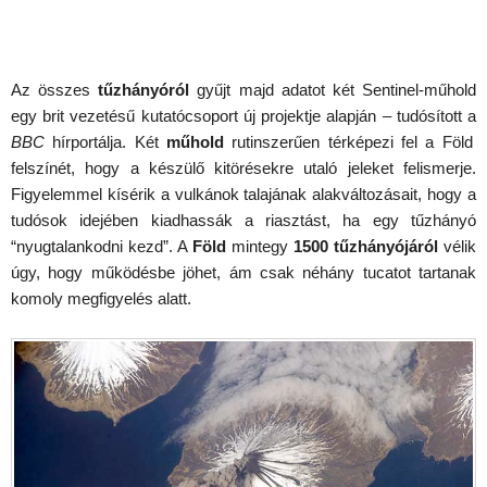
Az összes
tűzhányóról
gyűjt majd adatot két Sentinel-műhold
egy brit vezetésű kutatócsoport új projektje alapján – tudósított a
BBC
hírportálja. Két
műhold
rutinszerűen térképezi fel a Föld
felszínét, hogy a készülő kitörésekre utaló jeleket felismerje.
Figyelemmel kísérik a vulkánok talajának alakváltozásait, hogy a
tudósok idejében kiadhassák a riasztást, ha egy tűzhányó
“nyugtalankodni kezd”. A
Föld
mintegy
1500 tűzhányójáról
vélik
úgy, hogy működésbe jöhet, ám csak néhány tucatot tartanak
komoly megfigyelés alatt.