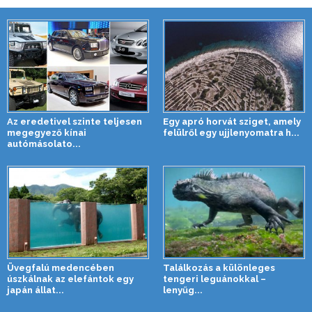
Az eredetivel szinte teljesen
Egy apró horvát sziget, amely
megegyező kínai
felülről egy ujjlenyomatra h...
autómásolato...
Üvegfalú medencében
Találkozás a különleges
úszkálnak az elefántok egy
tengeri leguánokkal –
japán állat...
lenyűg...