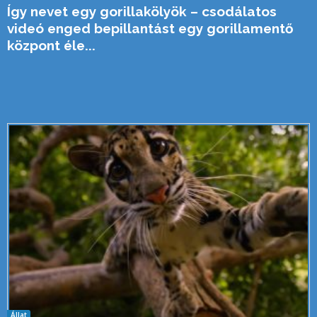
Így nevet egy gorillakölyök – csodálatos
videó enged bepillantást egy gorillamentő
központ éle...
Állat