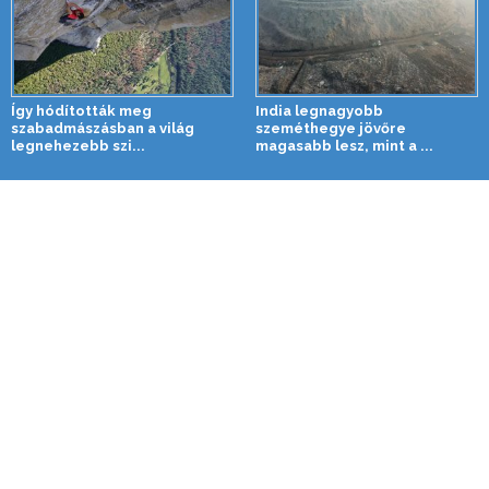
Így hódították meg
India legnagyobb
szabadmászásban a világ
szeméthegye jövőre
legnehezebb szi...
magasabb lesz, mint a ...