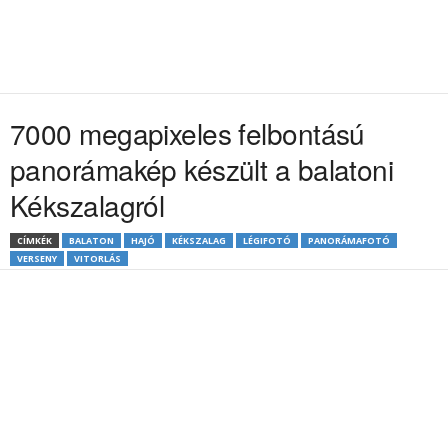
7000 megapixeles felbontású
panorámakép készült a balatoni
Kékszalagról
CÍMKÉK
BALATON
HAJÓ
KÉKSZALAG
LÉGIFOTÓ
PANORÁMAFOTÓ
VERSENY
VITORLÁS