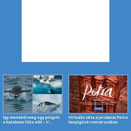
Így menekül meg egy pingvin
Virtuális séta a jordániai Petra
a hatalmas fóka elől – V...
lenyűgöző romvárosában