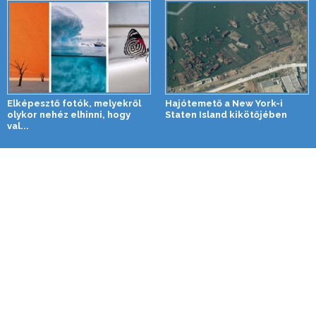
Elképesztő fotók, melyekről
Hajótemető a New York-i
olykor nehéz elhinni, hogy
Staten Island kikötőjében
val...