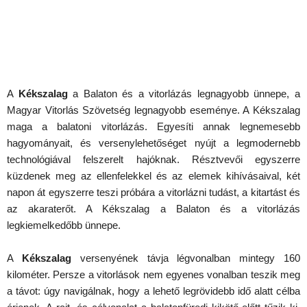
A
Kékszalag
a Balaton és a vitorlázás legnagyobb ünnepe, a
Magyar Vitorlás Szövetség legnagyobb eseménye. A Kékszalag
maga a balatoni vitorlázás. Egyesíti annak legnemesebb
hagyományait, és versenylehetőséget nyújt a legmodernebb
technológiával felszerelt hajóknak. Résztvevői egyszerre
küzdenek meg az ellenfelekkel és az elemek kihívásaival, két
napon át egyszerre teszi próbára a vitorlázni tudást, a kitartást és
az akaraterőt. A Kékszalag a Balaton és a vitorlázás
legkiemelkedőbb ünnepe.
A
Kékszalag
versenyének távja légvonalban mintegy 160
kilométer. Persze a vitorlások nem egyenes vonalban teszik meg
a távot: úgy navigálnak, hogy a lehető legrövidebb idő alatt célba