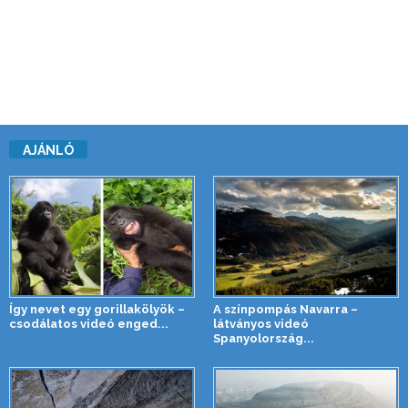
AJÁNLÓ
Így nevet egy gorillakölyök –
A színpompás Navarra –
csodálatos videó enged...
látványos videó
Spanyolország...