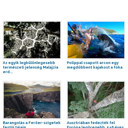
Az egyik legkülönlegesebb
Polippal csapott arcon egy
természeti jelenség Malajzia
megdöbbent kajakost a fóka
erd...
Barangolás a Feröer-szigetek
Ausztriában fedezték fel
festői tájain
Európa legöregebb, 546 éves