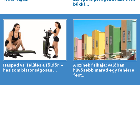
bükkf...
Haspad vs. felülés a földön –
A színek fizikája: valóban
hasizom biztonságosan ...
hűvösebb marad egy fehérre
fest...