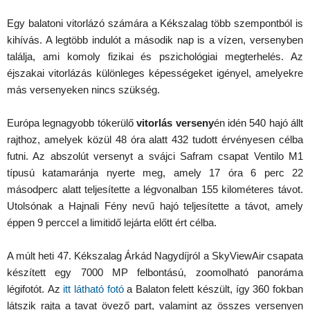
Egy balatoni vitorlázó számára a Kékszalag több szempontból is
kihívás. A legtöbb indulót a második nap is a vízen, versenyben
találja, ami komoly fizikai és pszichológiai megterhelés. Az
éjszakai vitorlázás különleges képességeket igényel, amelyekre
más versenyeken nincs szükség.
Európa legnagyobb tókerülő
vitorlás verseny
én idén 540 hajó állt
rajthoz, amelyek közül 48 óra alatt 432 tudott érvényesen célba
futni. Az abszolút versenyt a svájci Safram csapat Ventilo M1
típusú katamaránja nyerte meg, amely 17 óra 6 perc 22
másodperc alatt teljesítette a légvonalban 155 kilométeres távot.
Utolsónak a Hajnali Fény nevű hajó teljesítette a távot, amely
éppen 9 perccel a limitidő lejárta előtt ért célba.
A múlt heti 47. Kékszalag Árkád Nagydíjról a SkyViewAir csapata
készített egy 7000 MP felbontású, zoomolható panoráma
légifotót. Az
itt látható fotó
a Balaton felett készült, így 360 fokban
látszik rajta a tavat övező part, valamint az összes versenyen