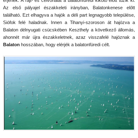
érjenek. A rajt- és célvonalat a balaton­füredi kikötő előtt tűzik ki.
Az első pályajel északkeleti irányban, Balatonkenese előtt
található. Ezt elhagyva a hajók a déli part legnagyobb települése,
Siófok felé haladnak. Innen a Tihanyi-szoroson át hajózva a
Balaton délnyugati csücs­kében Keszthely a következő állomás,
ahonnét már újra északkeletnek, azaz visszafelé hajóznak a
Balaton
hosszában, hogy elérjék a balatonfüredi célt.