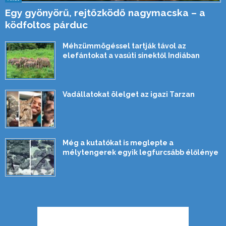
Egy gyönyörű, rejtőzködő nagymacska – a
ködfoltos párduc
Méhzümmögéssel tartják távol az
elefántokat a vasúti sínektől Indiában
Vadállatokat ölelget az igazi Tarzan
Még a kutatókat is meglepte a
mélytengerek egyik legfurcsább élőlénye