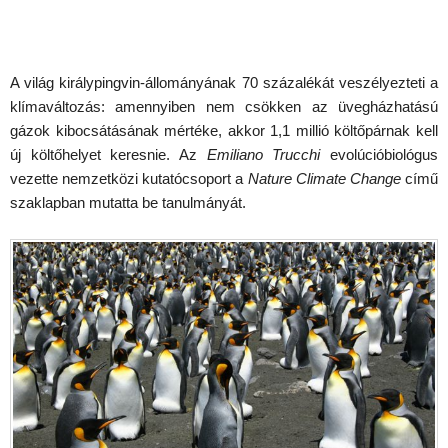
A világ királypingvin-állományának 70 százalékát veszélyezteti a
klímaváltozás: amennyiben nem csökken az üvegházhatású
gázok kibocsátásának mértéke, akkor 1,1 millió költőpárnak kell
új költőhelyet keresnie. Az
Emiliano Trucchi
evolúcióbiológus
vezette nemzetközi kutatócsoport a
Nature Climate Change
című
szaklapban mutatta be tanulmányát.