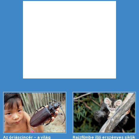
Az óriáscincér – a világ
Rajzfilmbe illő erszényes siklik