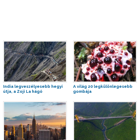
India legveszélyesebb hegyi
A világ 20 legkülönlegesebb
útja, a Zoji La hágó
gombája