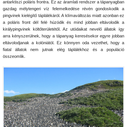
antarktiszi poláris frontra. Ez az áramlati rendszer a tápanyagban
gazdag mélytengeri víz felemelkedése révén gondoskodik a
pingvinek kielégítő táplálékáról. A klímaváltozás miatt azonban ez
a poláris front dél felé húzódik és mind jobban eltávolodik a
királypingvinek költőterületétől. Az utódaikat nevelő állatok így
arra kényszerülnek, hogy a tápanyag keresésekor egyre jobban
eltávolodjanak a kolóniától. Ez könnyen oda vezethet, hogy a
fiatal állatok nem jutnak elég táplálékhoz és a populáció
összeomlik.