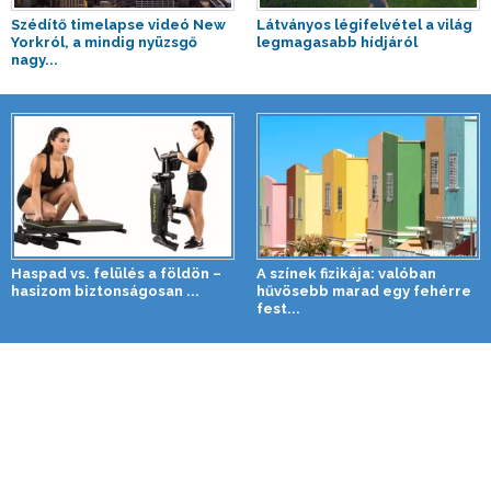
Szédítő timelapse videó New
Látványos légifelvétel a világ
Yorkról, a mindig nyüzsgő
legmagasabb hídjáról
nagy...
Haspad vs. felülés a földön –
A színek fizikája: valóban
hasizom biztonságosan ...
hűvösebb marad egy fehérre
fest...