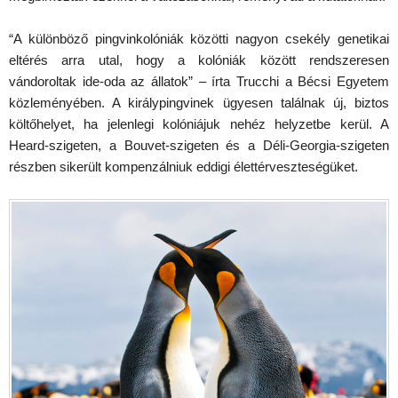
“A különböző pingvinkolóniák közötti nagyon csekély genetikai
eltérés arra utal, hogy a kolóniák között rendszeresen
vándoroltak ide-oda az állatok” – írta Trucchi a Bécsi Egyetem
közleményében. A királypingvinek ügyesen találnak új, biztos
költőhelyet, ha jelenlegi kolóniájuk nehéz helyzetbe kerül. A
Heard-szigeten, a Bouvet-szigeten és a Déli-Georgia-szigeten
részben sikerült kompenzálniuk eddigi élettérveszteségüket.