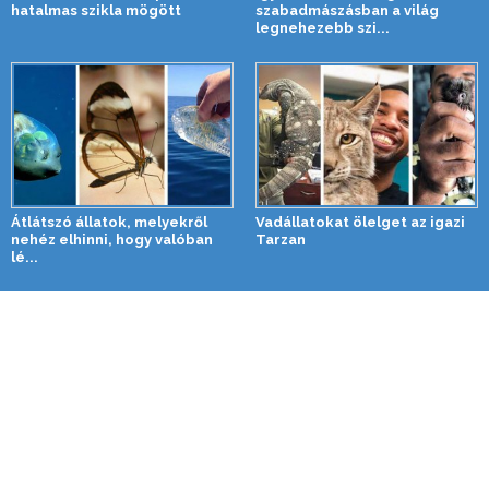
hatalmas szikla mögött
szabadmászásban a világ
legnehezebb szi...
Átlátszó állatok, melyekről
Vadállatokat ölelget az igazi
nehéz elhinni, hogy valóban
Tarzan
lé...