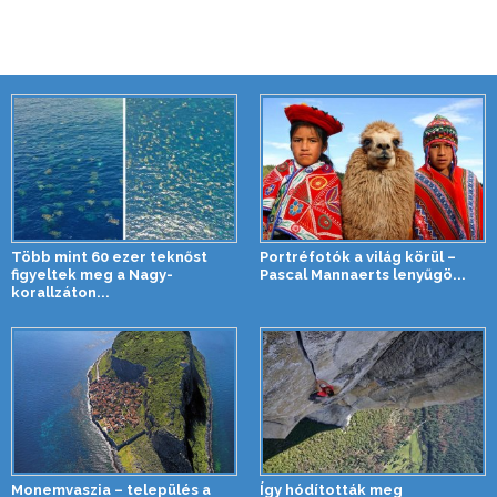
Több mint 60 ezer teknőst
Portréfotók a világ körül –
figyeltek meg a Nagy-
Pascal Mannaerts lenyűgö...
korallzáton...
Monemvaszia – település a
Így hódították meg