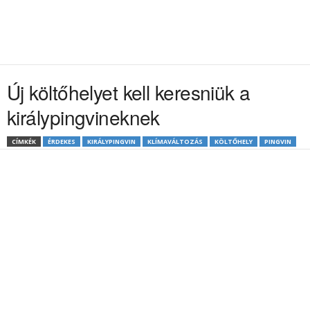
Új költőhelyet kell keresniük a
királypingvineknek
CÍMKÉK
ÉRDEKES
KIRÁLYPINGVIN
KLÍMAVÁLTOZÁS
KÖLTŐHELY
PINGVIN