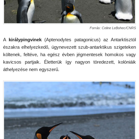
Forrás: Celine LeBohec/CNRS
A
királypingvinek
(Aptenodytes patagonicus) az Antarktisztól
északra elhelyezkedő, úgynevezett szub-antarktikus szigeteken
költenek, feltéve, ha egész évben jégmentesek homokos vagy
kavicsos partjaik. Életterük így nagyon töredezett, kolóniáik
áthelyezése nem egyszerű.