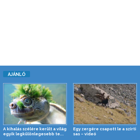
AJÁNLÓ
A kihalás szélére került a világ
Egy zergére csapott le a szirti
egyik legkülönlegesebb te...
sas – videó