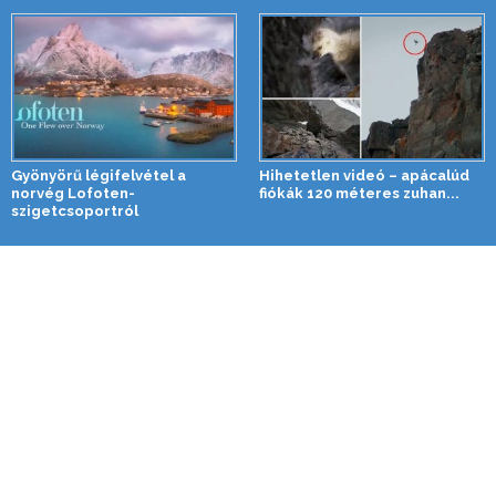
Gyönyörű légifelvétel a
Hihetetlen videó – apácalúd
norvég Lofoten-
fiókák 120 méteres zuhan...
szigetcsoportról