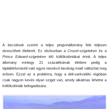
A becslések szerint a teljes pingvinállomány fele teljesen
elveszítheti életterét. Ez elsősorban a
Crozet-szigeteken
és a
Prince Edward-szigeteken
élő költőkolóniákat érinti. A teljes
állomány mintegy 21 százalékának élettere pedig a
táplálékforrástól való egyre növekvő távolság miatt változhat meg
erősen. Ezzel az a probléma, hogy a déli-sarkvidéki régióban
csak nagyon kevés olyan sziget van, amely alkalmas lehetne a
költőkolóniák befogadására.