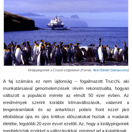
Királypingvinek a Crozet-szigeteken (Forrás:
flickr/Dimitri Damasceno
)
A faj számára ez nem újdonság – fogalmazott Trucchi, aki
munkatársaival genomelemzések révén rekonstruálta, hogyan
változott a populáció mérete az elmúlt 50 ezer évben. Az
eredmények szerint korábbi klímaváltozások, valamint a
tengeráramlatok és az antarktiszi poláris front ezzel járó
eltolódásai újra és újra kritikus időszakokat hoztak a madarak
életébe, legutóbb 20 ezer évvel ezelőtt. Az, hogy a királypingvinek
megbirkóztak ezekkel a változásokkal, reményt ad a kutatóknak.