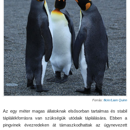
Forrás:
flickr/Liam Quinn
Az egy méter magas állatoknak elsősorban tartalmas és stabil
táplálékforrásra van szükségük utódaik táplálására. Ebben a
pingvinek évezredeken át támaszkodhattak az úgynevezett