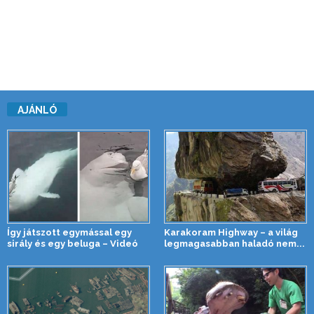
AJÁNLÓ
Így játszott egymással egy
Karakoram Highway – a világ
sirály és egy beluga – Videó
legmagasabban haladó nem...