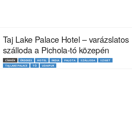
Taj Lake Palace Hotel – varázslatos
szálloda a Pichola-tó közepén
CÍMKÉK
ÉRDEKES
HOTEL
INDIA
PALOTA
SZÁLLODA
SZIGET
TAJ LAKE PALACE
TÓ
UDAIPUR