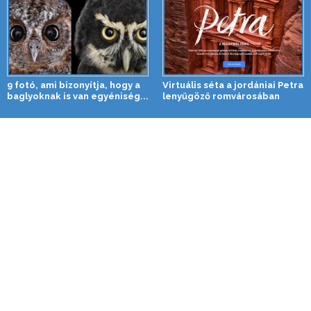
9 fotó, ami bizonyítja, hogy a
Virtuális séta a jordániai Petra
baglyoknak is van egyéniség...
lenyűgöző romvárosában