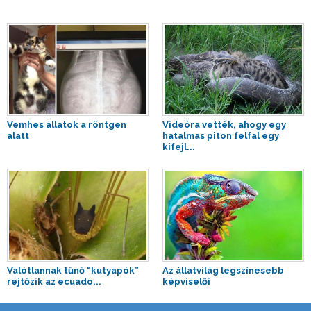
Vemhes állatok a röntgen
Videóra vették, ahogy egy
alatt
hatalmas piton felfal egy
kifejl...
Valótlannak tűnő “kutyapók”
Az állatvilág legszínesebb
rejtőzik az ecuado...
képviselői