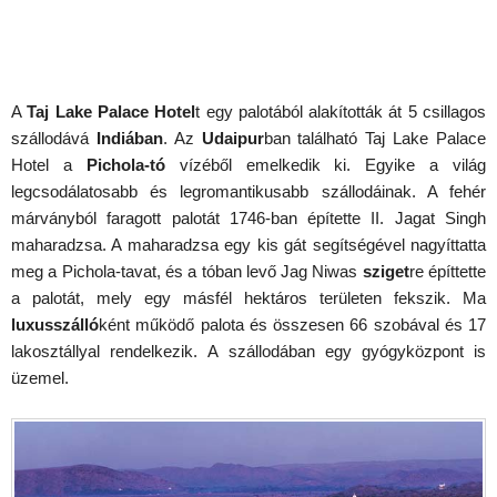
A
Taj Lake Palace Hotel
t egy palotából alakították át 5 csillagos
szállodává
Indiában
. Az
Udaipur
ban található Taj Lake Palace
Hotel a
Pichola-tó
vízéből emelkedik ki. Egyike a világ
legcsodálatosabb és legromantikusabb szállodáinak. A fehér
márványból faragott palotát 1746-ban építette II. Jagat Singh
maharadzsa. A maharadzsa egy kis gát segítségével nagyíttatta
meg a Pichola-tavat, és a tóban levő Jag Niwas
sziget
re építtette
a palotát, mely egy másfél hektáros területen fekszik. Ma
luxusszálló
ként működő palota és összesen 66 szobával és 17
lakosztállyal rendelkezik. A szállodában egy gyógyközpont is
üzemel.