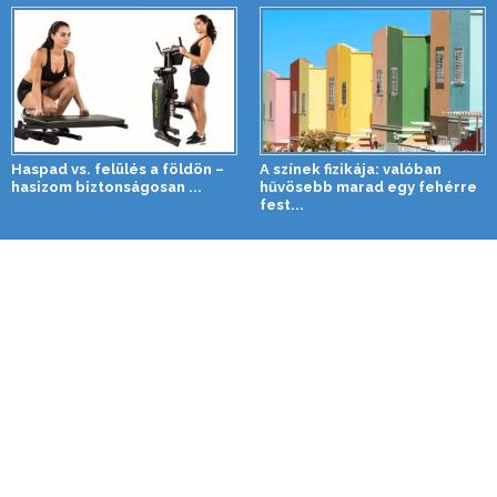
Haspad vs. felülés a földön –
A színek fizikája: valóban
hasizom biztonságosan ...
hűvösebb marad egy fehérre
fest...