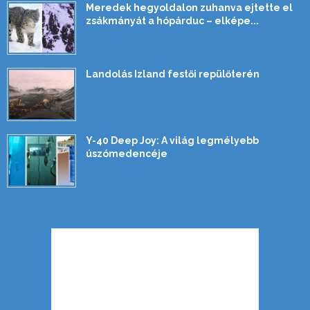
Meredek hegyoldalon zuhanva ejtette el
zsákmányát a hópárduc – elképe...
Landolás Izland festői repülőterén
Y-40 Deep Joy: A világ legmélyebb
úszómedencéje