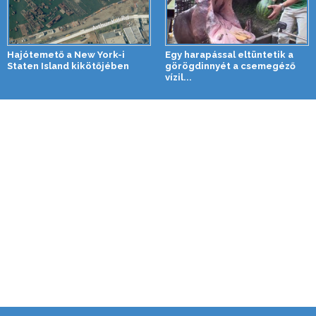
Hajótemető a New York-i
Egy harapással eltüntetik a
Staten Island kikötőjében
görögdinnyét a csemegéző
vízil...