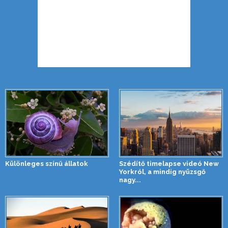
Különleges színű állatok
Szédítő timelapse videó New
Yorkról, a mindig nyüzsgő
nagy...