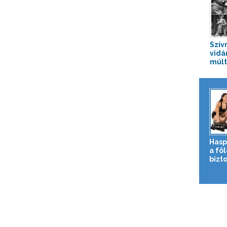
Szív
vidá
múlt
Hasp
a fö
bizto