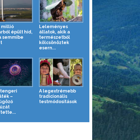
 millió
Leleményes
rból épült híd,
állatok, akik a
a semmibe
természetből
t
kölcsönöztek
esern...
tengeri
A legextrémebb
áték –
tradicionális
űgöző
testmódosítások
úzát
tette...