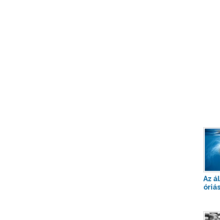
Az á
óriás