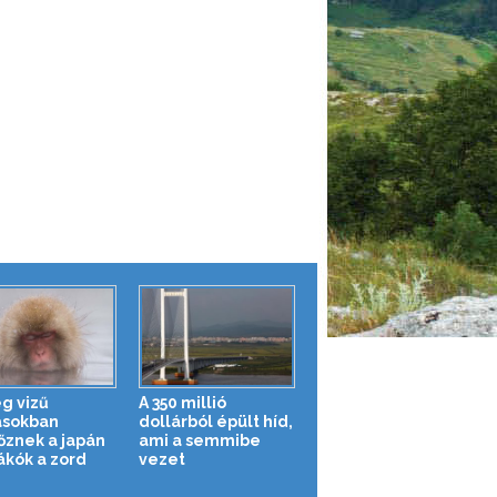
g vizű
A 350 millió
ásokban
dollárból épült híd,
őznek a japán
ami a semmibe
kók a zord
vezet