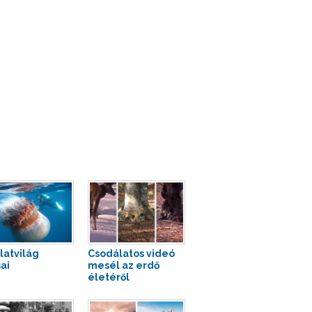
llatvilág
Csodálatos videó
ai
mesél az erdő
életéről