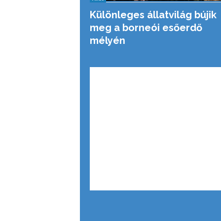
Különleges állatvilág bújik
meg a borneói esőerdő
mélyén