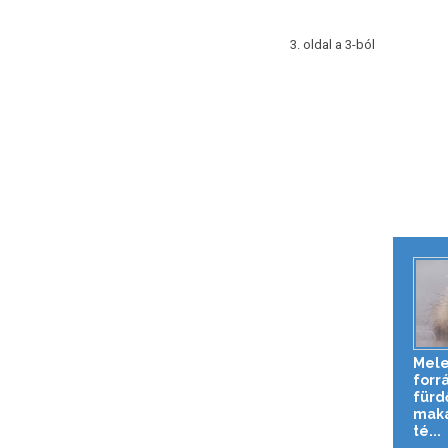
3. oldal a 3-ból
Mele
forr
fürd
maká
té...