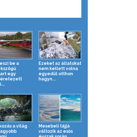
eszi be a
Ezeket az állatokat
ékszögű
nem kellett volna
art egy
egyedül otthon
éretezett
hagyn...
...
kozás a világ
Mesebeli tájjá
nagyobb
változik az esős
ami
évszak során