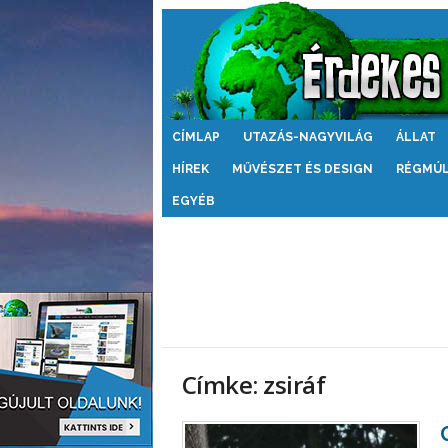
Érdekes
CÍMLAP
UTAZÁS-NAGYVILÁG
ÁLLAT
Világ
HÍREK
MŰVÉSZET ÉS DESIGN
RÉGMÚ
EGYÉB
Címke: zsiráf