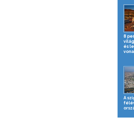
8 pe
vilá
és l
vona
A sz
félé
orsz