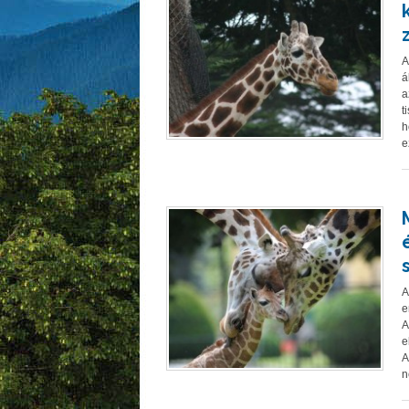
A
á
a
t
h
e
A
e
A
e
A
n