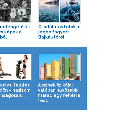
melengető és
Csodálatos fotók a
m képek a
jégbe fagyott
ból
Bajkál-tóról
ad vs. felülés
A színek fizikája:
ldön – hasizom
valóban hűvösebb
nságosan ...
marad egy fehérre
fest...