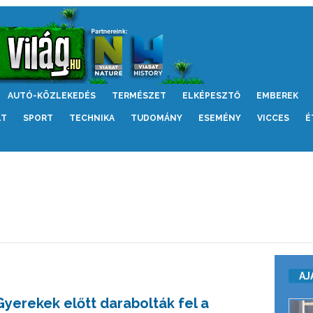
AUTÓ-KÖZLEKEDÉS
TERMÉSZET
ELKÉPESZTŐ
EMBEREK
LT
SPORT
TECHNIKA
TUDOMÁNY
ESEMÉNY
VICCES
É
AJ
Gyerekek előtt darabolták fel a