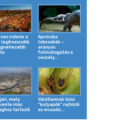
rces videón a
Aprócska
g leghosszabb
tobzoskák –
egnehezebb
aranyos
ta
fotóválogatás a
veszély...
iget, mely
Valótlannak tűnő
vente más
“kutyapók” rejtőzik
ághoz tartozik
az ecuado...