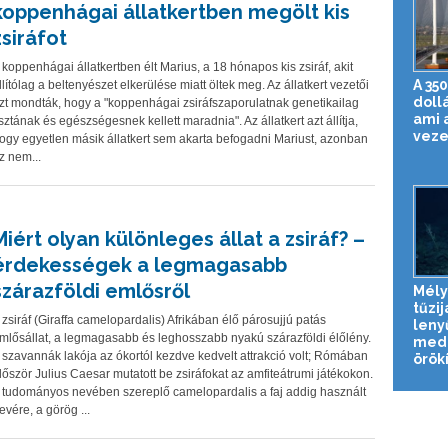
koppenhágai állatkertben megölt kis
zsiráfot
 koppenhágai állatkertben élt Marius, a 18 hónapos kis zsiráf, akit
A 350
llítólag a beltenyészet elkerülése miatt öltek meg. Az állatkert vezetői
dollá
zt mondták, hogy a "koppenhágai zsiráfszaporulatnak genetikailag
ami 
isztának és egészségesnek kellett maradnia". Az állatkert azt állítja,
veze
ogy egyetlen másik állatkert sem akarta befogadni Mariust, azonban
z nem...
Miért olyan különleges állat a zsiráf? –
érdekességek a legmagasabb
szárazföldi emlősről
Mély
tűzij
 zsiráf (Giraffa camelopardalis) Afrikában élő párosujjú patás
leny
mlősállat, a legmagasabb és leghosszabb nyakú szárazföldi élőlény.
med
 szavannák lakója az ókortól kezdve kedvelt attrakció volt; Rómában
örökí
lőször Julius Caesar mutatott be zsiráfokat az amfiteátrumi játékokon.
 tudományos nevében szereplő camelopardalis a faj addig használt
evére, a görög ...