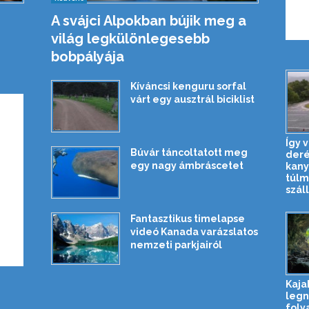
A svájci Alpokban bújik meg a
világ legkülönlegesebb
bobpályája
Kíváncsi kenguru sorfal
várt egy ausztrál biciklist
Így v
Búvár táncoltatott meg
der
egy nagy ámbráscetet
kany
túlm
szállí
Fantasztikus timelapse
videó Kanada varázslatos
nemzeti parkjairól
Kaja
leg
foly