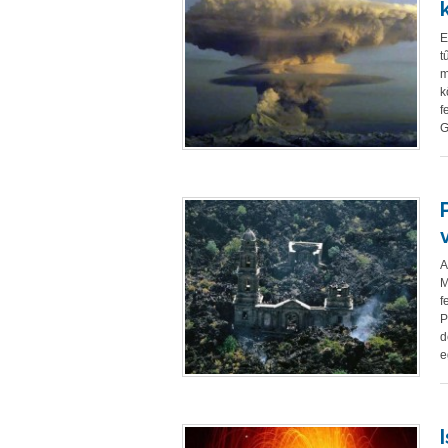
E
t
m
k
f
G
A
M
f
P
d
e