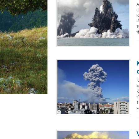
A
d
l
l
T
f
K
k
K
t
1
k