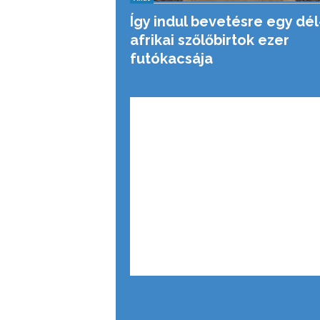
Így indul bevetésre egy dél
afrikai szőlőbirtok ezer
futókacsája