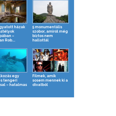
gyatott házak
5 monumentális
astélyok
szobor, amiről még
pában –
biztos nem
n Rob...
hallottál
lkozás egy
Filmek, amik
s tengeri
sosem mennek ki a
ssal – hatalmas
divatból
.