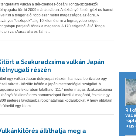
 tengeralatti vulkán a dél-csendes-óceáni Tonga-szigetektől
élnyugatra tört ki 2009 márciusában. A tűzhányó füstöt, gőzt és hamut
övellt ki a tenger alól több ezer méter magasságba az égre. A
átványos "oszlopok" alig 10 kilométerre a legnagyobb sziget,
ongatapu partjaitól törtek a magasba. A 170 szigetből álló Tonga
élúton van Ausztrália és Tahiti...
Kitört a Szakuradzsima vulkán Japán
délnyugati részén
itört egy vulkán Japán délnyugati részén, hamuval borítva be egy
özeli várost - közölte hétfőn a japán meteorológiai szolgálat. A
agosima prefektúrában található, 1117 méter magas Szakuradzsima
űzhányó öt kilométeres hamuoszlopot lövell ki magából, és mintegy
800 méteres távolságba röpít hatalmas kődarabokat. A hegy oldalain
örülbelül egy kilom...
Ritká
vadá
röpt
a gya
Vulkánkitörés állíthatja meg a