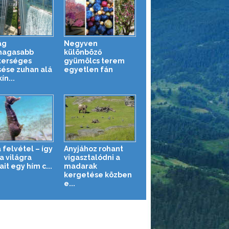
ág
Negyven
magasabb
különböző
erséges
gyümölcs terem
sése zuhan alá
egyetlen fán
ín...
 felvétel – így
Anyjához rohant
a világra
vigasztalódni a
it egy hím c...
madarak
kergetése közben
e...