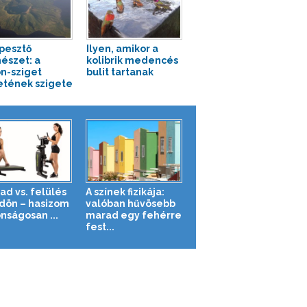
pesztő
Ilyen, amikor a
észet: a
kolibrik medencés
n-sziget
bulit tartanak
etének szigete
ad vs. felülés
A színek fizikája:
ldön – hasizom
valóban hűvösebb
nságosan ...
marad egy fehérre
fest...