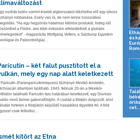
klímaváltozást
gy osztrák tudós szerint kisebb jégkorszakot idézhetne elő egy jókora
űzhányó robbanása. Esély van rá, de nem lenne hosszútávú
egoldás. "Ha egy hegyóriás hatalmas kitörést produkál, hideg idő
öszönthet a Földre, ami több évtizedre elfeledtetheti a globális
Elha
elmelegedést" - magyarázta Wolfgang Vetters, a Salzburgi Egyetem
és k
eológiai és Paleontológiai...
Euró
Roma
Parícutin – két falut pusztított el a
vulkán, mely egy nap alatt keletkezett
 Parícutin (Parangaricutirimiquaro) tűzhányó Mexikó területén,
ichoacán államban található. 1943. február 20-án a Mexikói-
Talá
elföldön található Paricutin falu határában keletkezett, egy Dionisio
béké
ulido nevű farmer gabonaföldjén. A család a földjén dolgozott, ahol
óriá
élután hirtelen a földjükön képződő hasadékra figyeltek fel. A föld
cet..
gyszer csak felboltoz...
Ismét kitört az Etna