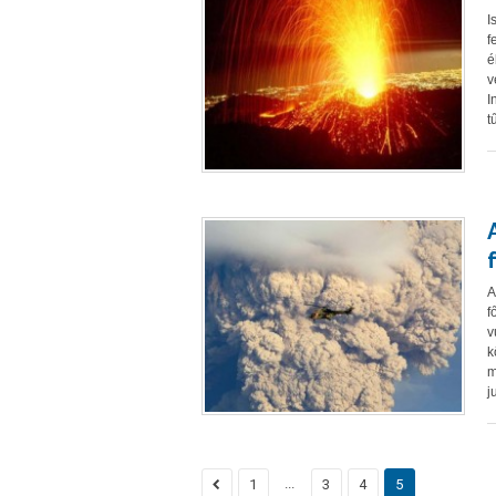
I
f
é
v
I
t
A
f
v
k
m
ju
...
1
3
4
5