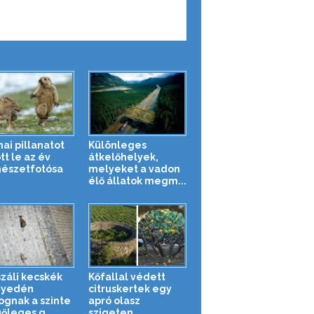
ai pillanatot
Különleges
tt le az év
átkelőhelyek,
észetfotósa
melyeket a vadon
élő állatok megm...
száli kecskék
Kőfallal védett
nyedén
citruskertek egy
gnak a szinte
apró olasz
őleges g...
szigeten