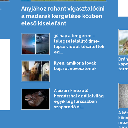
-
Anyjához rohant vigasztalódni
a madarak kergetése közben
eleső kiselefánt
30 nap a tengeren –
lélegzetelállító time-
lapse videót készítettek
eg...
Drám
Ilyen, amikor a lovak
kapo
bajszot növesztenek
term
A bizarr kinézetű
horgászhal az állatvilág
egyik legfurcsábban
szaporodó él...
A kő
kön
mozo
függ