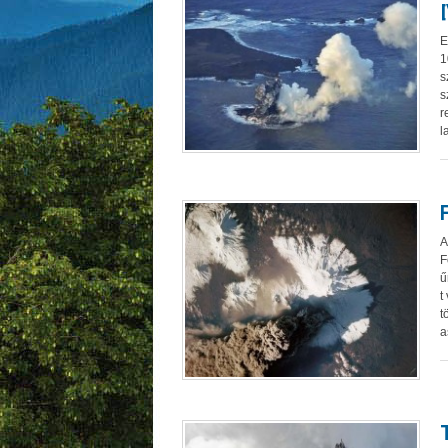
E
1
s
s
r
l
A
F
ű
t
t
a