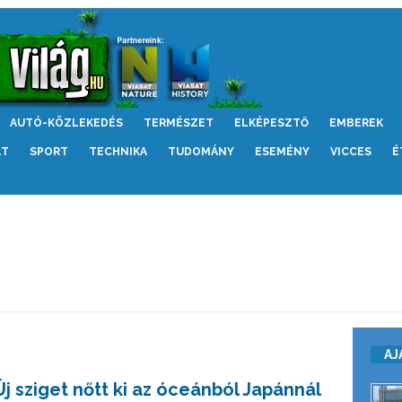
AUTÓ-KÖZLEKEDÉS
TERMÉSZET
ELKÉPESZTŐ
EMBEREK
LT
SPORT
TECHNIKA
TUDOMÁNY
ESEMÉNY
VICCES
É
AJ
Új sziget nőtt ki az óceánból Japánnál