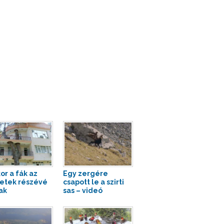
or a fák az
Egy zergére
etek részévé
csapott le a szirti
ak
sas – videó