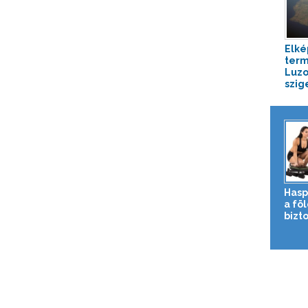
Elké
term
Luzo
szig
Hasp
a fö
bizto