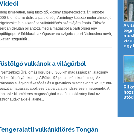
[Videó]
ddig ismeretlen, még füstölgő, kicsiny szigetecskét talált Tokiótól
000 kilométerre délre a parti őrség. A mintegy kétszáz méter átmérőjű
zigetecske felbukkanása vulkánkitörés számlájára írható. Először
A vil
zerdán délután pillantotta meg a magasból a parti őrség egy
leg
epülőgépe. A földdarab az Ogasavara-szigetcsoport Nisinosima nevű,
mest
akatlan szigetétől ...
víze
egy k
Füstölgő vulkánok a világűrből
 Nemzetközi Űrállomás körülbelül 360 km magasságban, alacsony
öld körüli pályán kering. A Földet 92 percenként kerüli meg. Az
rállomás a légköri fékeződés és a gravitáció miatt havonta kb. 2,5 km-
Ritka
 veszít a magasságából, ezért a pályáját rendszeresen megemelik. A
hozz
öbb száz kilométeres magasságból csodálatos látvány tárul az
utóda
sztronautáknak elé, akine...
Tengeralatti vulkánkitörés Tongán