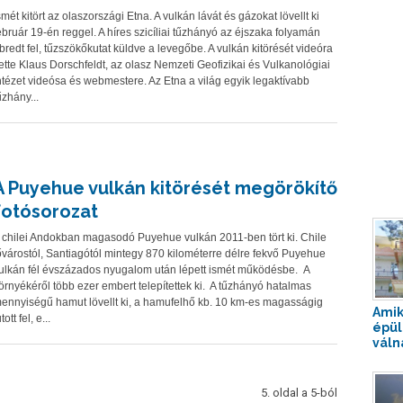
smét kitört az olaszországi Etna. A vulkán lávát és gázokat lövellt ki
ebruár 19-én reggel. A híres szicíliai tűzhányó az éjszaka folyamán
bredt fel, tűzszökőkutat küldve a levegőbe. A vulkán kitörését videóra
ette Klaus Dorschfeldt, az olasz Nemzeti Geofizikai és Vulkanológiai
ntézet videósa és webmestere. Az Etna a világ egyik legaktívabb
űzhány...
A Puyehue vulkán kitörését megörökítő
fotósorozat
 chilei Andokban magasodó Puyehue vulkán 2011-ben tört ki. Chile
ővárostól, Santiagótól mintegy 870 kilométerre délre fekvő Puyehue
ulkán fél évszázados nyugalom után lépett ismét működésbe. A
örnyékéről több ezer embert telepítettek ki. A tűzhányó hatalmas
ennyiségű hamut lövellt ki, a hamufelhő kb. 10 km-es magasságig
Amik
tott fel, e...
épül
váln
5. oldal a 5-ból