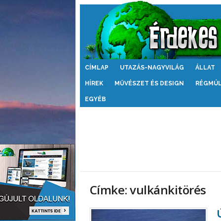
Érdekes
CÍMLAP
UTAZÁS-NAGYVILÁG
ÁLLAT
Világ
HÍREK
MŰVÉSZET ÉS DESIGN
RÉGMÚ
EGYÉB
Címke: vulkánkitörés