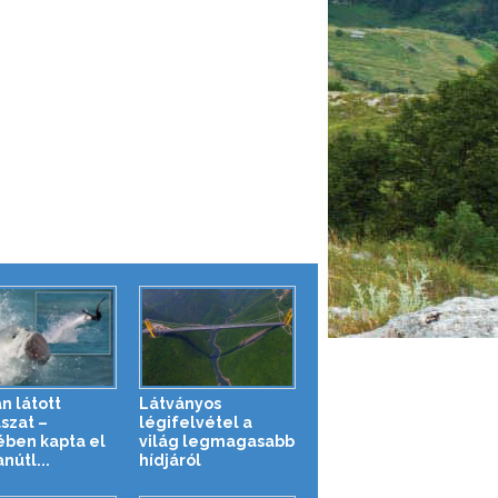
n látott
Látványos
szat –
légifelvétel a
ében kapta el
világ legmagasabb
nútl...
hídjáról