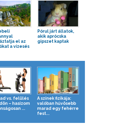
beli
Pórul járt állatok,
ánnyal
akik aprócska
áztatja el az
gipszet kaptak
ókat a vízesés
ad vs. felülés
A színek fizikája:
ldön – hasizom
valóban hűvösebb
nságosan ...
marad egy fehérre
fest...