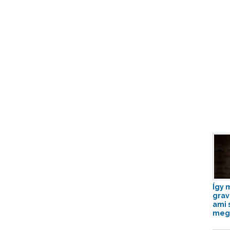
Így 
grav
ami 
megv