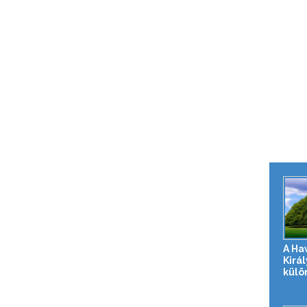
A Ha
Királ
külö