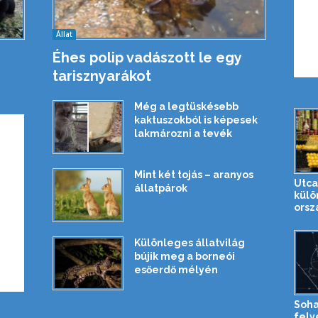
Állat
Éhes polip vadászott le egy
tarisznyarákot
Még a legtüskésebb
kaktuszokból is képesek
lakmározni a tevék
Mint két tojás – aranyos
Utca
állatpárok
külö
orsz
Különleges állatvilág
bújik meg a borneói
esőerdő mélyén
Soha
felv