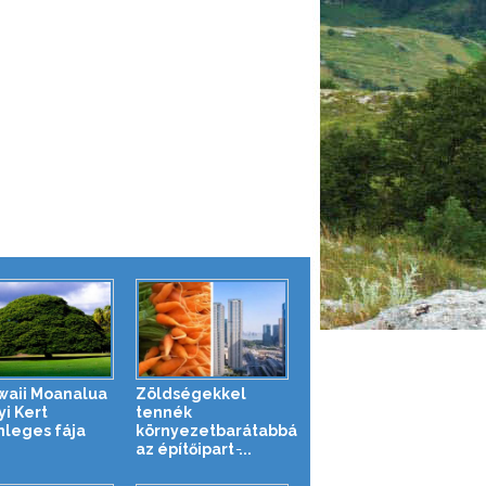
waii Moanalua
Zöldségekkel
yi Kert
tennék
nleges fája
környezetbarátabbá
az építőipart ̵...