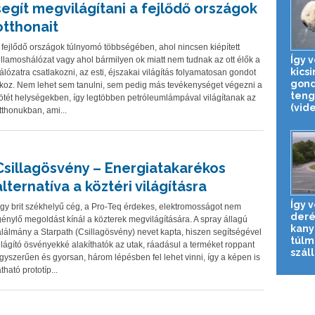
segít megvilágítani a fejlődő országok
otthonait
 fejlődő országok túlnyomó többségében, ahol nincsen kiépített
Így 
illamoshálózat vagy ahol bármilyen ok miatt nem tudnak az ott élők a
kicsi
álózatra csatlakozni, az esti, éjszakai világítás folyamatosan gondot
gon
koz. Nem lehet sem tanulni, sem pedig más tevékenységet végezni a
teng
ötét helységekben, így legtöbben petróleumlámpával világítanak az
(vide
tthonukban, ami...
Csillagösvény – Energiatakarékos
alternatíva a köztéri világításra
Így v
gy brit székhelyű cég, a Pro-Teq érdekes, elektromosságot nem
deré
génylő megoldást kínál a közterek megvilágítására. A spray állagú
kany
alálmány a Starpath (Csillagösvény) nevet kapta, hiszen segítségével
túlm
ilágító ösvényekké alakíthatók az utak, ráadásul a terméket roppant
szállí
gyszerűen és gyorsan, három lépésben fel lehet vinni, így a képen is
átható prototíp...