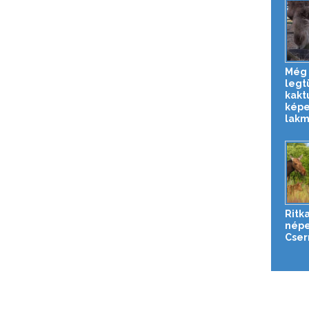
Még 
legt
kakt
képe
lakmá
Ritka
népe
Cser