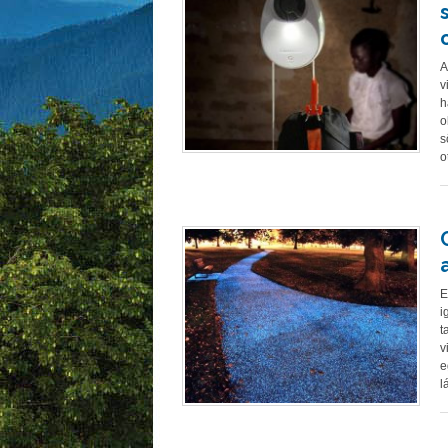
A
v
h
o
s
o
E
i
t
v
e
l