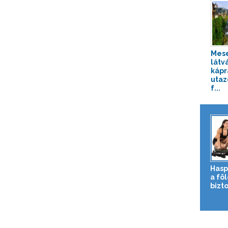
Mese
látv
kápr
utaz
f...
Hasp
a fö
bizto