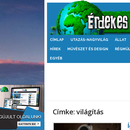
Érdekes
CÍMLAP
UTAZÁS-NAGYVILÁG
ÁLLAT
Világ
HÍREK
MŰVÉSZET ÉS DESIGN
RÉGMÚ
EGYÉB
Címke: világítás