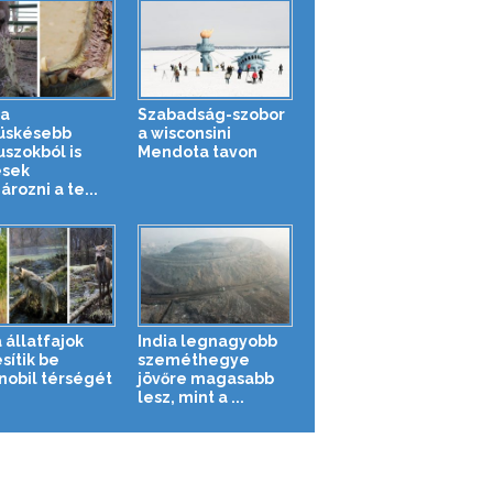
a
Szabadság-szobor
üskésebb
a wisconsini
uszokból is
Mendota tavon
sek
rozni a te...
 állatfajok
India legnagyobb
sítik be
szeméthegye
nobil térségét
jövőre magasabb
lesz, mint a ...