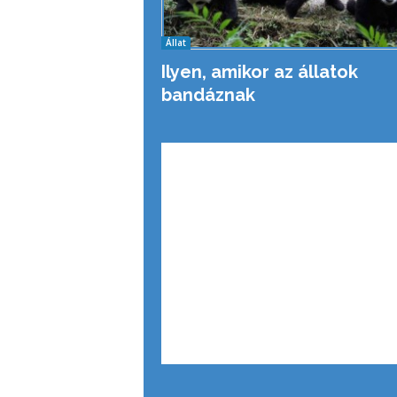
Állat
Ilyen, amikor az állatok
bandáznak