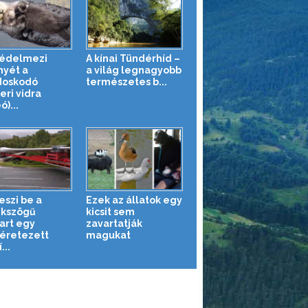
védelmezi
A kínai Tündérhíd –
nyét a
a világ legnagyobb
doskodó
természetes b...
eri vidra
ó)...
eszi be a
Ezek az állatok egy
kszögű
kicsit sem
art egy
zavartatják
éretezett
magukat
...