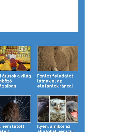
i árusok a világ
Fontos feladatot
nböző
látnak el az
ágaiban
elefántok ráncai
 nem látott
Ilyen, amikor az
ételt
állatokat nem túl