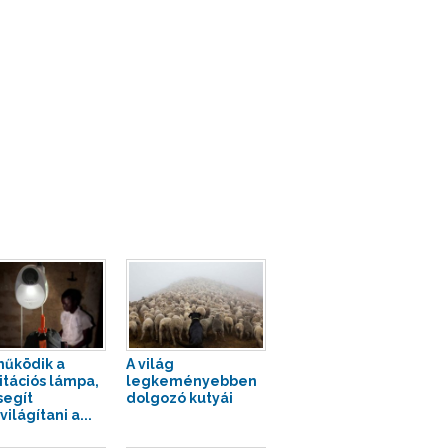
működik a
A világ
itációs lámpa,
legkeményebben
segít
dolgozó kutyái
ilágítani a...