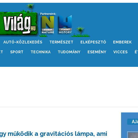
AUTÓ-KÖZLEKEDÉS
TERMÉSZET
ELKÉPESZTŐ
EMBEREK
LT
SPORT
TECHNIKA
TUDOMÁNY
ESEMÉNY
VICCES
É
AJ
Így működik a gravitációs lámpa, ami