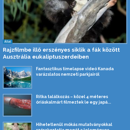
Állat
Rajzfilmbe illő erszényes siklik a fák között
Ausztrália eukaliptuszerdeiben
Fantasztikus timelapse videó Kanada
varázslatos nemzeti parkjairól
Ritka találkozás – közel 4 méteres
óriáskalmárt filmeztek le egy japá...
Hihetetlenül mókás mutatványokkal