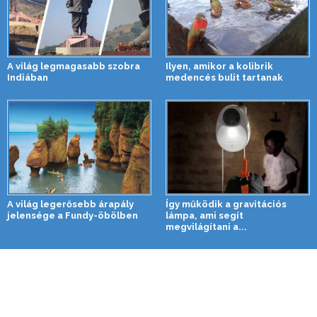
A világ legmagasabb szobra
Ilyen, amikor a kolibrik
Indiában
medencés bulit tartanak
A világ legerősebb árapály
Így működik a gravitációs
jelensége a Fundy-öbölben
lámpa, ami segít
megvilágítani a...