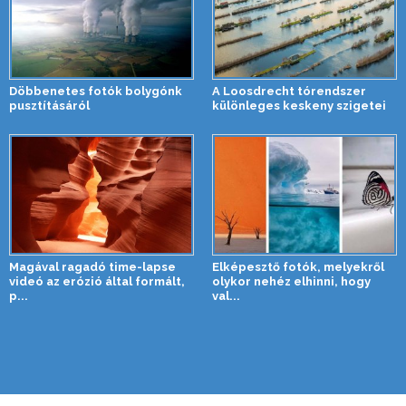
Döbbenetes fotók bolygónk
A Loosdrecht tórendszer
pusztításáról
különleges keskeny szigetei
Magával ragadó time-lapse
Elképesztő fotók, melyekről
videó az erózió által formált,
olykor nehéz elhinni, hogy
p...
val...