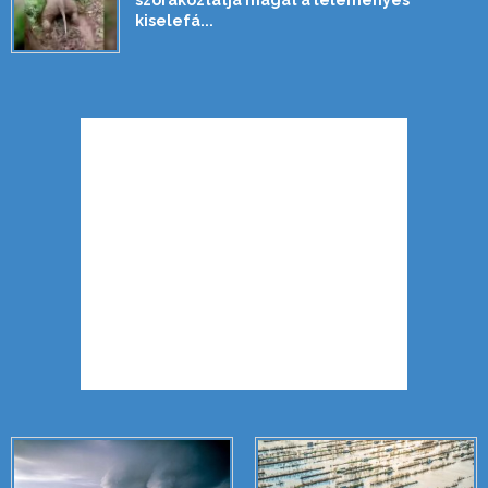
szórakoztatja magát a leleményes
kiselefá...