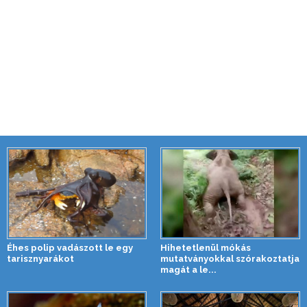
Éhes polip vadászott le egy
Hihetetlenül mókás
tarisznyarákot
mutatványokkal szórakoztatja
magát a le...