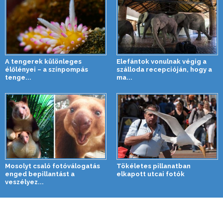
A tengerek különleges
Elefántok vonulnak végig a
élőlényei – a színpompás
szálloda recepcióján, hogy a
tenge...
ma...
Mosolyt csaló fotóválogatás
Tökéletes pillanatban
enged bepillantást a
elkapott utcai fotók
veszélyez...