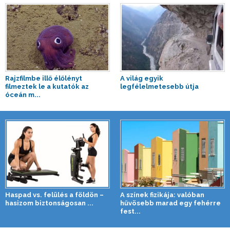
Rajzfilmbe illő élőlényt
A világ egyik
filmeztek le a kutatók az
legfélelmetesebb útja
óceán m...
Haspad vs. felülés a földön –
A színek fizikája: valóban
hasizom biztonságosan ...
hűvösebb marad egy fehérre
fest...