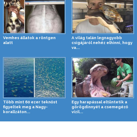
Vemhes állatok a röntgen
A világ talán legnagyobb
alatt
csigájáról nehéz elhinni, hogy
va...
Több mint 60 ezer teknőst
Egy harapással eltüntetik a
figyeltek meg a Nagy-
görögdinnyét a csemegéző
korallzáton...
vízil...