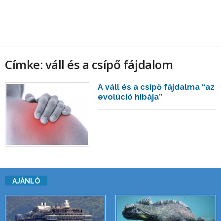
Címke: váll és a csípő fájdalom
A váll és a csípő fájdalma “az
evolúció hibája”
AJÁNLÓ