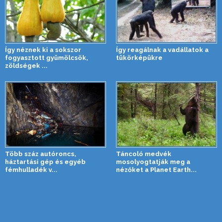
Így néznek ki a sokszor
Így reagálnak a vadállatok a
fogyasztott gyümölcsök,
tükörképükre
zöldségek ...
Több száz autóroncs,
Táncoló medvék
háztartási gép és egyéb
mosolyogtatják meg a
fémhulladék v...
nézőket a Planet Earth...