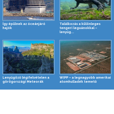
Így épülnek az óceánjáró
Találkozás a különleges
hajók
tengeri leguánokkal –
lenyűg...
Lenyűgöző légifelvételen a
WIPP – a legnagyobb amerikai
görögországi Meteorák
atomhulladék temető