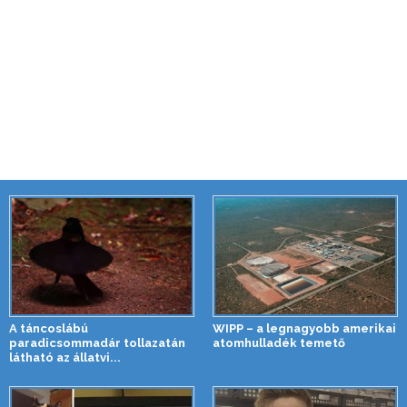
A táncoslábú
WIPP – a legnagyobb amerikai
paradicsommadár tollazatán
atomhulladék temető
látható az állatvi...