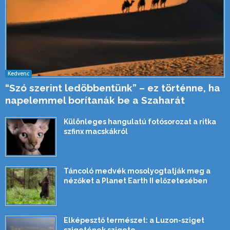
Kedvenc
“Szó szerint ledöbbentünk” – ez történne, ha
napelemmel borítanák be a Szaharát
Különleges hangulatú fotósorozat a ritka
szfinx macskákról
Táncoló medvék mosolyogtatják meg a
nézőket a Planet Earth II előzetesében
Elképesztő természet: a Luzon-sziget