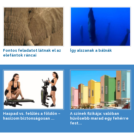
Fontos feladatot látnak el az
Így alszanak a bálnák
elefántok ráncai
Haspad vs. felülés a földön –
A színek fizikája: valóban
hasizom biztonságosan ...
hűvösebb marad egy fehérre
fest...