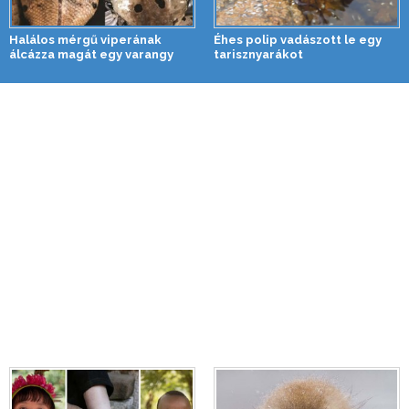
Halálos mérgű viperának
Éhes polip vadászott le egy
álcázza magát egy varangy
tarisznyarákot