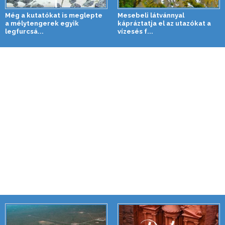
Még a kutatókat is meglepte
Mesebeli látvánnyal
a mélytengerek egyik
kápráztatja el az utazókat a
legfurcsá...
vízesés f...