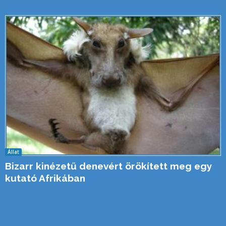
Állat
Bizarr kinézetű denevért örökített meg egy
kutató Afrikában