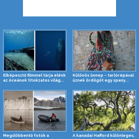
Elképesztő filmmel tárja elénk
Különös ünnep – tarlórépával
az óceánok titokzatos világ...
űznek ördögöt egy spany...
Megdöbbentő fotók a
A kanadai Hafford különleges,