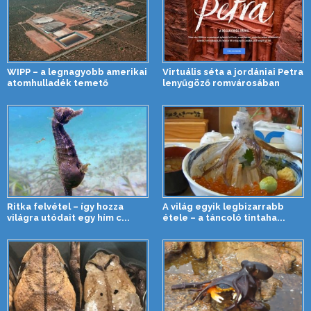
WIPP – a legnagyobb amerikai
Virtuális séta a jordániai Petra
atomhulladék temető
lenyűgöző romvárosában
Ritka felvétel – így hozza
A világ egyik legbizarrabb
világra utódait egy hím c...
étele – a táncoló tintaha...