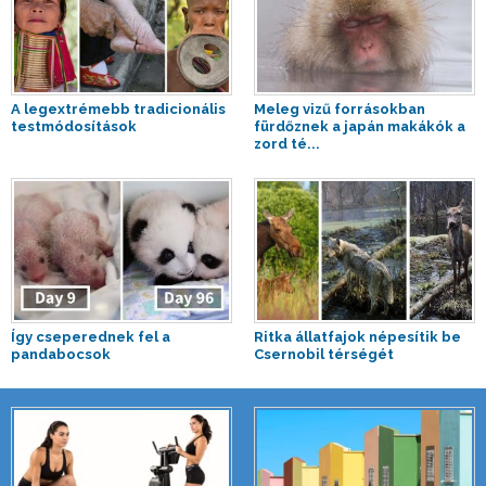
A legextrémebb tradicionális
Meleg vizű forrásokban
testmódosítások
fürdőznek a japán makákók a
zord té...
Így cseperednek fel a
Ritka állatfajok népesítik be
pandabocsok
Csernobil térségét