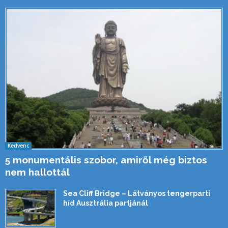
Kedvenc
5 monumentális szobor, amiről még biztos
nem hallottál
Sea Cliff Bridge – Látványos tengerparti
híd Ausztrália partjánál