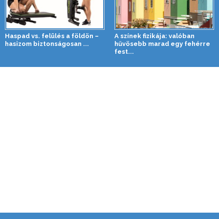
Haspad vs. felülés a földön –
A színek fizikája: valóban
hasizom biztonságosan ...
hűvösebb marad egy fehérre
fest...