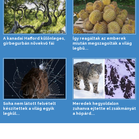
A kanadai Hafford különleges,
Így reagáltak az emberek
girbegurbán növekvő fái
miután megszagolták a világ
legbü...
Soha nem látott felvételt
Meredek hegyoldalon
készítettek a világ egyik
zuhanva ejtette el zsákmányát
legkül...
a hópárd...