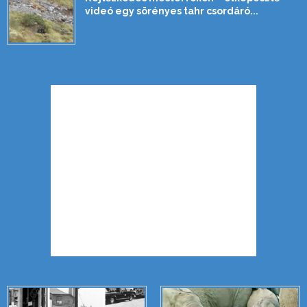
videó egy sörényes tahr csordáró...