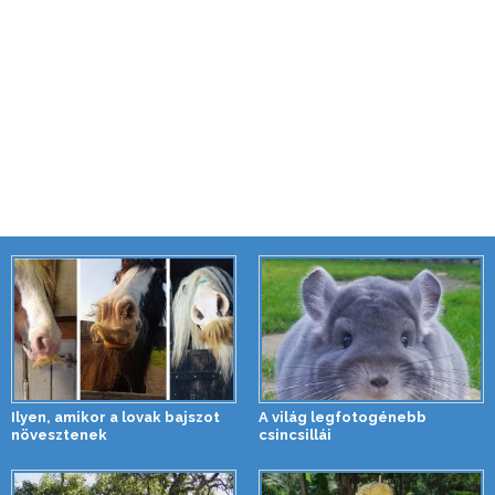
Ilyen, amikor a lovak bajszot
A világ legfotogénebb
növesztenek
csincsillái