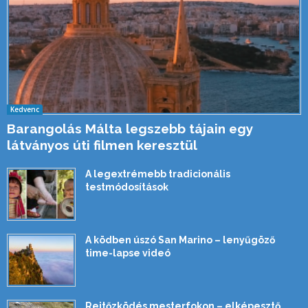
Kedvenc
Barangolás Málta legszebb tájain egy
látványos úti filmen keresztül
A legextrémebb tradicionális
testmódosítások
A ködben úszó San Marino – lenyűgöző
time-lapse videó
Rejtőzködés mesterfokon – elképesztő