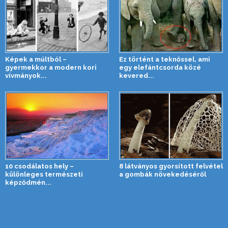
Képek a múltból –
Ez történt a teknőssel, ami
gyermekkor a modern kori
egy elefántcsorda közé
vívmányok...
kevered...
10 csodálatos hely –
8 látványos gyorsított felvétel
különleges természeti
a gombák növekedéséről
képződmén...