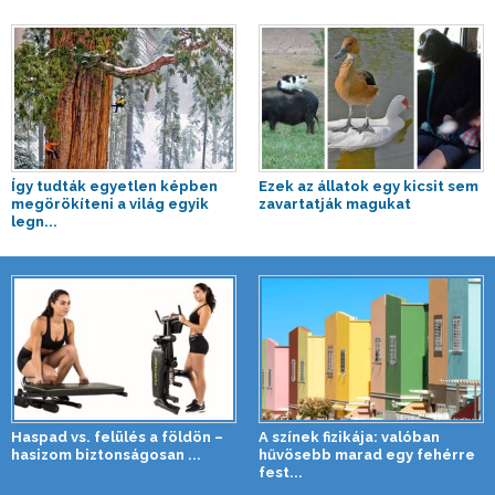
Így tudták egyetlen képben
Ezek az állatok egy kicsit sem
megörökíteni a világ egyik
zavartatják magukat
legn...
Haspad vs. felülés a földön –
A színek fizikája: valóban
hasizom biztonságosan ...
hűvösebb marad egy fehérre
fest...