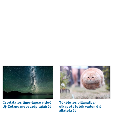
Csodálatos time-lapse videó
Tökéletes pillanatban
Új-Zéland meseszép tájairól
elkapott fotók vadon élő
állatokról ...