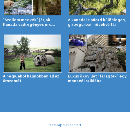
“Szellem medvék” járják
A kanadai Hafford különleges,
Kanada vadregényes erd...
girbegurbán növekvő fái
A hegy, ahol halmokban áll az
Luxus ökovillát “faragtak” egy
űrszemét
monacói sziklába
Médiaajánlat/contact