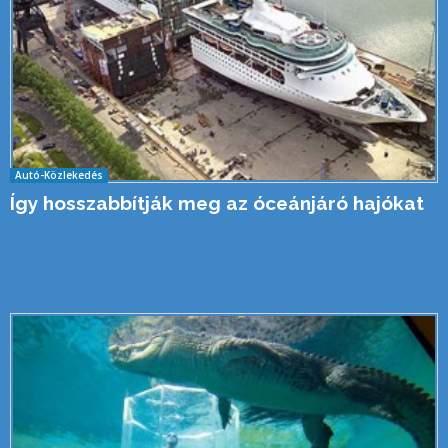
Autó-Közlekedés
Így hosszabbítják meg az óceánjáró hajókat