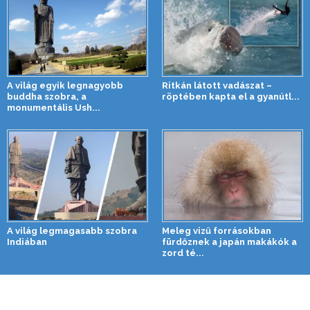
A világ egyik legnagyobb
Ritkán látott vadászat –
buddha szobra, a
röptében kapta el a gyanútl...
monumentális Ush...
A világ legmagasabb szobra
Meleg vizű forrásokban
Indiában
fürdőznek a japán makákók a
zord té...