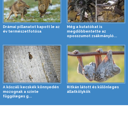
Drámai pillanatot kapott le az
Még a kutatókat is
év természetfotósa
megdöbbentette az
oposszumot zsákmányló...
A kőszáli kecskék könnyedén
Ritkán látott és különleges
mozognak a szinte
állatkölykök
függőleges g...