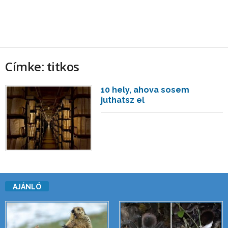
Címke: titkos
10 hely, ahova sosem
juthatsz el
AJÁNLÓ