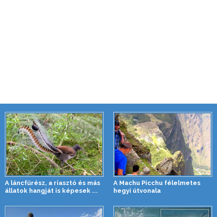
A láncfűrész, a riasztó és más
A Machu Picchu félelmetes
állatok hangját is képesek ...
hegyi útvonala