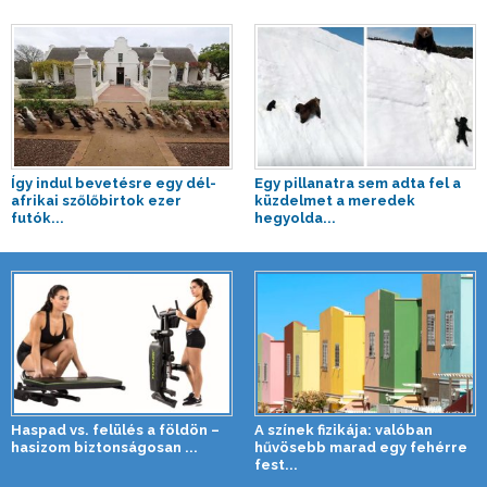
Így indul bevetésre egy dél-
Egy pillanatra sem adta fel a
afrikai szőlőbirtok ezer
küzdelmet a meredek
futók...
hegyolda...
Haspad vs. felülés a földön –
A színek fizikája: valóban
hasizom biztonságosan ...
hűvösebb marad egy fehérre
fest...