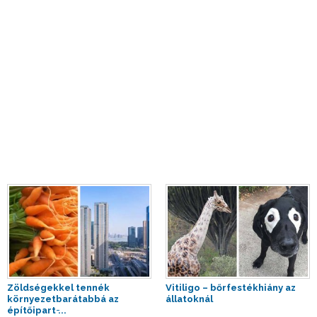
Zöldségekkel tennék
Vitiligo – bőrfestékhiány az
környezetbarátabbá az
állatoknál
építőipart ̵...