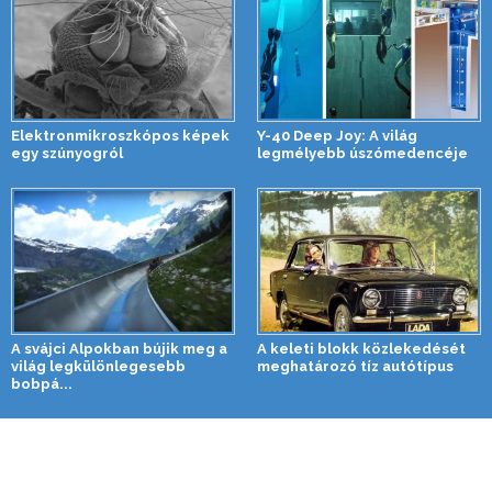
Elektronmikroszkópos képek
Y-40 Deep Joy: A világ
egy szúnyogról
legmélyebb úszómedencéje
A svájci Alpokban bújik meg a
A keleti blokk közlekedését
világ legkülönlegesebb
meghatározó tíz autótípus
bobpá...