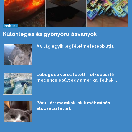
Kedvenc
Különleges és gyönyörű ásványok
A világ egyik legfélelmetesebb útja
Lebegés a város felett – elképesztő
medence épült egy amerikai felhők...
Pórul járt macskák, akik méhcsípés
áldozatai lettek