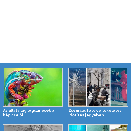
Az állatvilág legszínesebb
Zseniális fotók a tökéletes
képviselői
időzítés jegyében