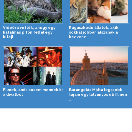
Videóra vették, ahogy egy
Ragaszkodó állatok, akik
hatalmas piton felfal egy
sokkal jobban alszanak a
kifejl...
kedvenc ...
Filmek, amik sosem mennek ki
Barangolás Málta legszebb
a divatból
tájain egy látványos úti filmen
...