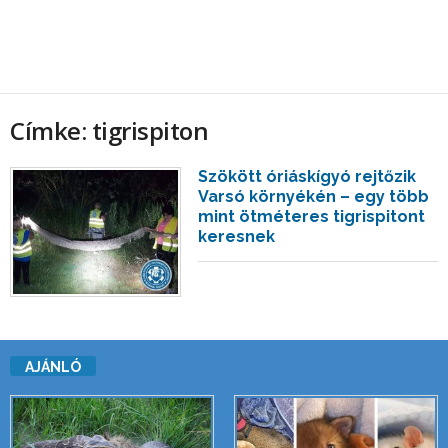
Címke: tigrispiton
Szökött óriáskígyó rejtőzik
Varsó környékén – egy több
mint ötméteres tigrispitont
keresnek
AJÁNLÓ