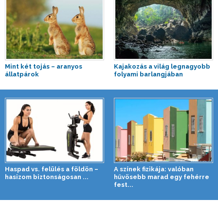
Mint két tojás – aranyos
Kajakozás a világ legnagyobb
állatpárok
folyami barlangjában
Haspad vs. felülés a földön –
A színek fizikája: valóban
hasizom biztonságosan ...
hűvösebb marad egy fehérre
fest...