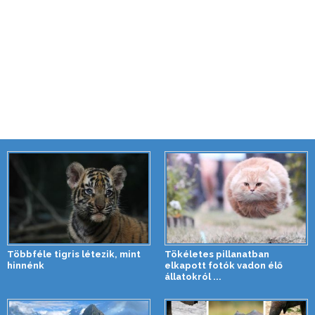
Többféle tigris létezik, mint
Tökéletes pillanatban
hinnénk
elkapott fotók vadon élő
állatokról ...