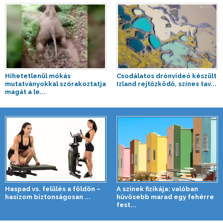
Hihetetlenül mókás
Csodálatos drónvideó készült
mutatványokkal szórakoztatja
Izland rejtőzködő, színes tav...
magát a le...
Haspad vs. felülés a földön –
A színek fizikája: valóban
hasizom biztonságosan ...
hűvösebb marad egy fehérre
fest...