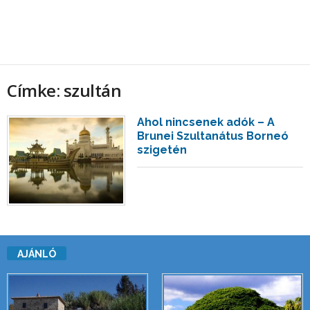
Címke: szultán
Ahol nincsenek adók – A
Brunei Szultanátus Borneó
szigetén
AJÁNLÓ