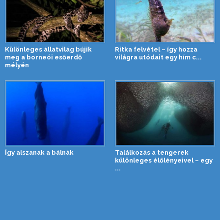
Különleges állatvilág bújik
Ritka felvétel – így hozza
meg a borneói esőerdő
világra utódait egy hím c...
mélyén
Így alszanak a bálnák
Találkozás a tengerek
különleges élőlényeivel – egy
...