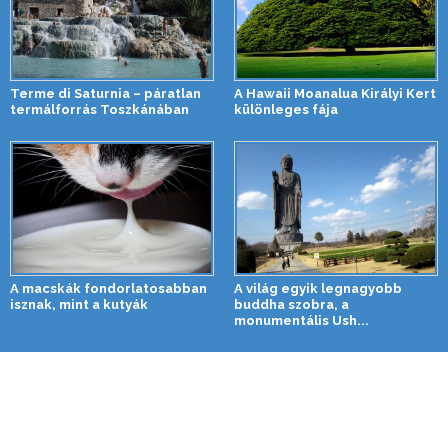
Terme di Saturnia – páratlan
A Hawaii Moanalua Királyi Kert
termálforrás Toszkánában
különleges fája
A macskák fondorlatosabban
A világ egyik legnagyobb
isznak, mint a kutyák
buddha szobra, a
monumentális Ush...