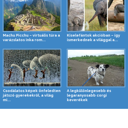
Machu Picchu – virtuális túra a
Kiselefántok akcióban – így
varázslatos inka rom...
ismerkednek a világgal a...
Csodálatos képek önfeledten
A legkülönlegesebb és
játszó gyerekekről, a világ
legaranyosabb corgi
mi...
keverékek