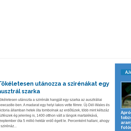
AJ
Tökéletesen utánozza a szirénákat egy
ausztrál szarka
ökéletesen utánozta a szirénák hangját egy szarka az ausztráliai
ewcastle-ben. A madarat egy helyi lakos vette filmre. Új-Dél-Wales és
ictoria államban hetek óta tombolnak az erdőtüzek, több mint kétszáz
Apró
űzfészek ég jelenleg is, 1400 otthon vált a lángok martalékává,
tobz
zeptember óta 5 millió hektár erdő égett le. Percenként hallani, ahogy
aran
 szirénáz...
fotó