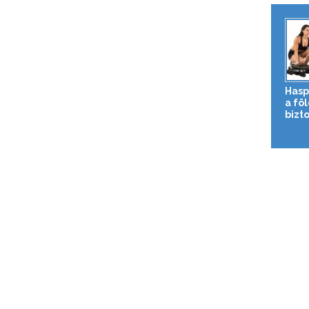
Hasp
a fö
bizto