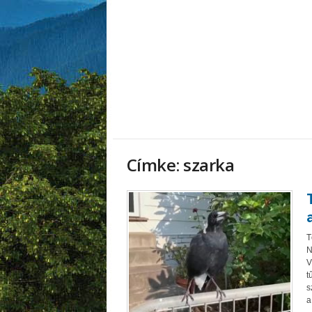
Címke: szarka
T
N
V
t
s
a