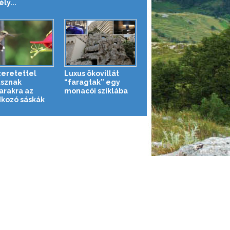
ly...
zeretettel
Luxus ökovillát
sznak
“faragtak” egy
rakra az
monacói sziklába
kozó sáskák