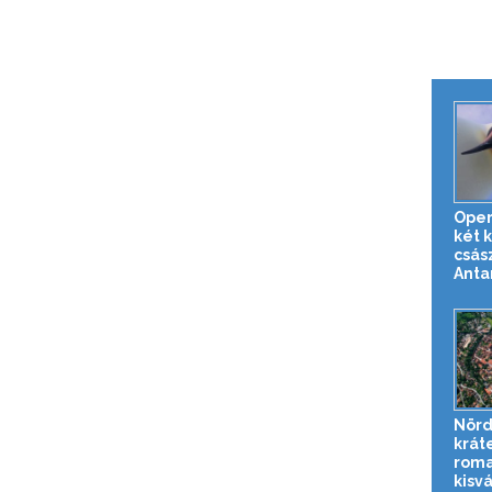
Oper
két k
csás
Antar
Nörd
krát
roma
kisv