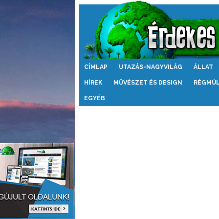
Érdekes
CÍMLAP
UTAZÁS-NAGYVILÁG
ÁLLAT
Világ
HÍREK
MŰVÉSZET ÉS DESIGN
RÉGMÚ
EGYÉB