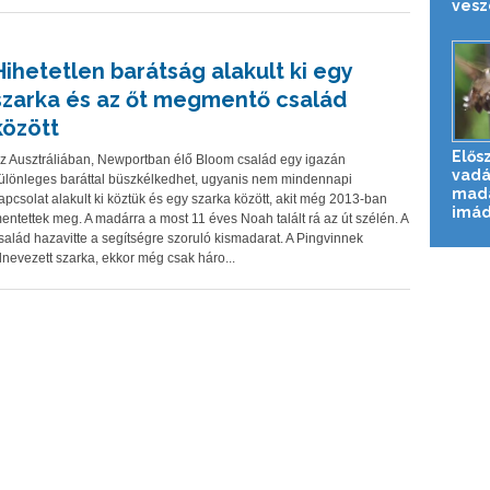
veszé
Hihetetlen barátság alakult ki egy
szarka és az őt megmentő család
között
Elős
z Ausztráliában, Newportban élő Bloom család egy igazán
vadá
ülönleges baráttal büszkélkedhet, ugyanis nem mindennapi
mada
apcsolat alakult ki köztük és egy szarka között, akit még 2013-ban
imád
entettek meg. A madárra a most 11 éves Noah talált rá az út szélén. A
salád hazavitte a segítségre szoruló kismadarat. A Pingvinnek
lnevezett szarka, ekkor még csak háro...