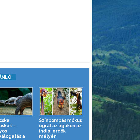
ÁNLÓ
cska
Színpompás mókus
oskák –
ugrál az ágakon az
yos
indiai erdők
válogatás a
mélyén