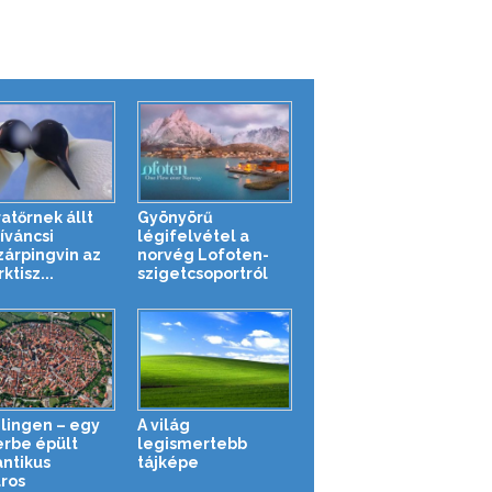
atőrnek állt
Gyönyörű
íváncsi
légifelvétel a
zárpingvin az
norvég Lofoten-
ktisz...
szigetcsoportról
lingen – egy
A világ
erbe épült
legismertebb
ntikus
tájképe
áros