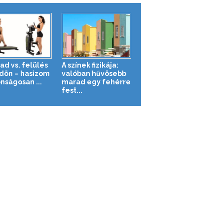
ad vs. felülés
A színek fizikája:
ldön – hasizom
valóban hűvösebb
nságosan ...
marad egy fehérre
fest...