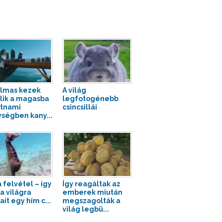
lmas kezek
A világ
ik a magasba
legfotogénebb
etnami
csincsillái
ségben kany...
 felvétel – így
Így reagáltak az
a világra
emberek miután
it egy hím c...
megszagolták a
világ legbü...