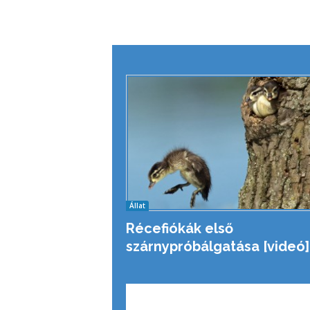
Állat
Récefiókák első
szárnypróbálgatása [videó]