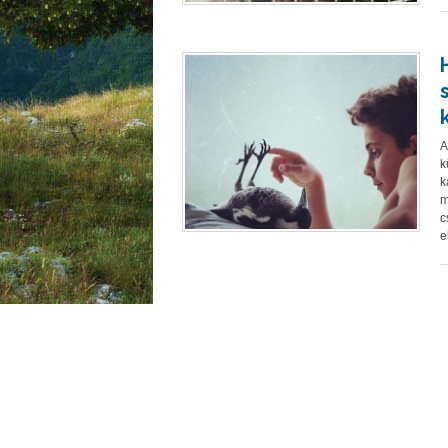
A
k
k
m
c
e