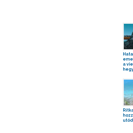
Hata
emel
a vi
hegy
Ritka
hozz
utóda