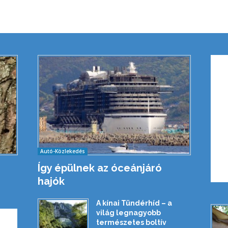
Autó-Közlekedés
Így épülnek az óceánjáró
hajók
A kínai Tündérhíd – a
világ legnagyobb
természetes boltív