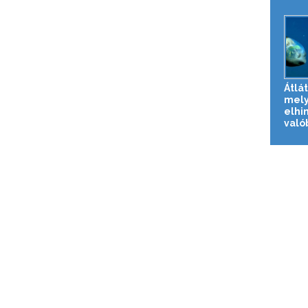
Átlát
mely
elhi
valób