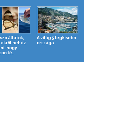
szó állatok,
A világ 5 legkisebb
ekről nehéz
országa
nni, hogy
an lé...