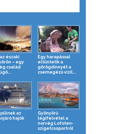
 az északi
Egy harapással
körön – egy
eltüntetik a
ég család
görögdinnyét a
űgö...
csemegéző vízil...
épülnek az
Gyönyörű
njáró hajók
légifelvétel a
norvég Lofoten-
szigetcsoportról