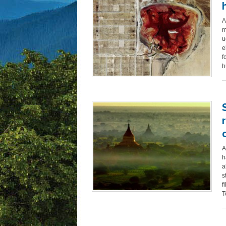
A
m
u
e
f
h
A
h
a
s
f
T