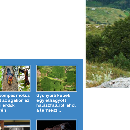
pompás mókus
Gyönyörű képek
l az ágakon az
egy elhagyott
i erdők
halászfaluról, ahol
yén
a termész...