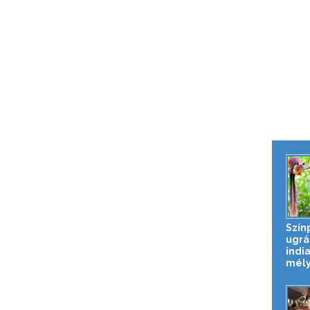
Szín
ugrá
india
mél