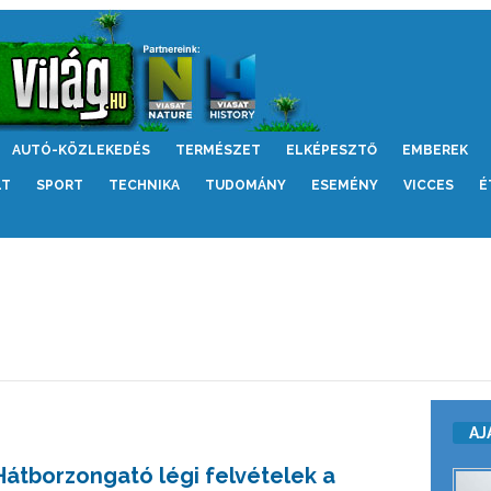
AUTÓ-KÖZLEKEDÉS
TERMÉSZET
ELKÉPESZTŐ
EMBEREK
LT
SPORT
TECHNIKA
TUDOMÁNY
ESEMÉNY
VICCES
É
AJ
Hátborzongató légi felvételek a