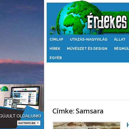
Érdekes
CÍMLAP
UTAZÁS-NAGYVILÁG
ÁLLAT
Világ
HÍREK
MŰVÉSZET ÉS DESIGN
RÉGMÚ
EGYÉB
Címke: Samsara