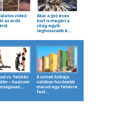
álatos videó
Akár a 300 éves
l az erdő
kort is megéri a
éről
világ egyik
leghosszabb é...
ad vs. felülés
A színek fizikája:
ldön – hasizom
valóban hűvösebb
nságosan ...
marad egy fehérre
fest...