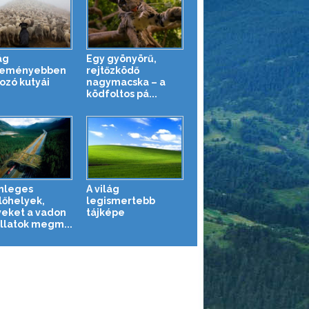
ág
Egy gyönyörű,
keményebben
rejtőzködő
ozó kutyái
nagymacska – a
ködfoltos pá...
nleges
A világ
lőhelyek,
legismertebb
eket a vadon
tájképe
állatok megm...