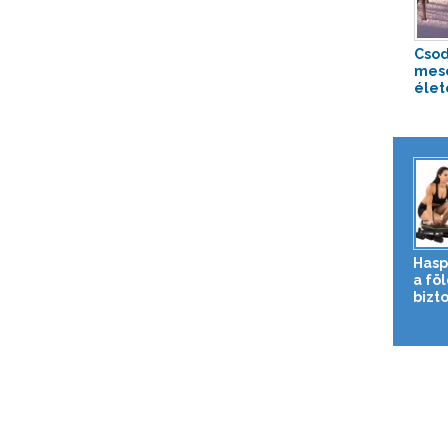
Csod
mesé
élet
Hasp
a fö
bizto