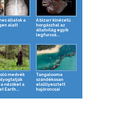
es állatok a
A bizarr kinézetű
gen alatt
horgászhal az
állatvilág egyik
legfurcsá...
oló medvék
Tangalooma
lyogtatják
szándékosan
a nézőket a
elsüllyesztett
t Earth...
hajóroncsai