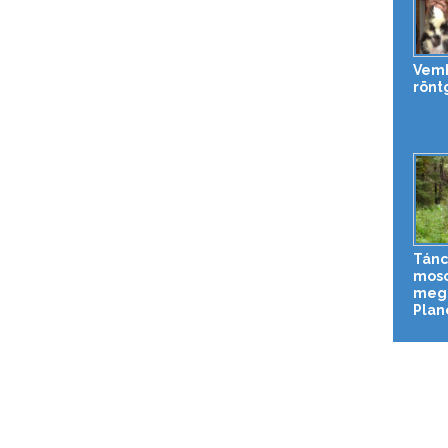
Vemh
rönt
Tánc
moso
meg 
Plane