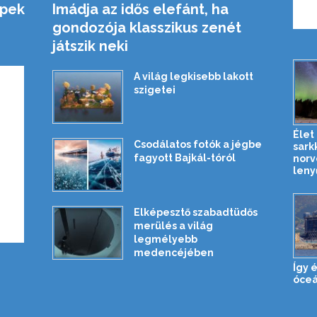
épek
Imádja az idős elefánt, ha
gondozója klasszikus zenét
játszik neki
A világ legkisebb lakott
szigetei
Élet
Csodálatos fotók a jégbe
sark
fagyott Bajkál-tóról
norv
leny
Elképesztő szabadtüdős
merülés a világ
legmélyebb
medencéjében
Így 
óceá