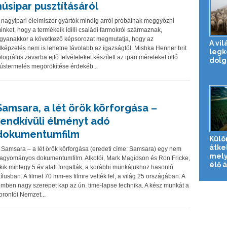
húsipar pusztításáról
 nagyipari élelmiszer gyártók mindig arról próbálnak meggyőzni
inket, hogy a termékeik idilli családi farmokról származnak,
gyanakkor a következő képsorozat megmutatja, hogy az
A vil
lképzelés nem is lehetne távolabb az igazságtól. Mishka Henner brit
leg
otográfus zavarba ejtő felvételeket készített az ipari méreteket öltő
dolg
ústermelés megörökítése érdekéb...
Samsara, a lét örök körforgása –
rendkívüli élményt adó
dokumentumfilm
Külö
átke
 Samsara – a lét örök körforgása (eredeti címe: Samsara) egy nem
mely
agyományos dokumentumfilm. Alkotói, Mark Magidson és Ron Fricke,
élő 
kik mintegy 5 év alatt forgatták, a korábbi munkájukhoz hasonló
tílusban. A filmet 70 mm-es filmre vették fel, a világ 25 országában. A
ilmben nagy szerepet kap az ún. time-lapse technika. A kész munkát a
orontói Nemzet...