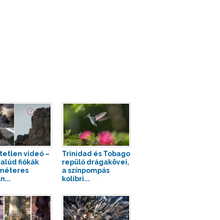
tetlen videó –
Trinidad és Tobago
alúd fiókák
repülő drágakövei,
méteres
a színpompás
n...
kolibri...