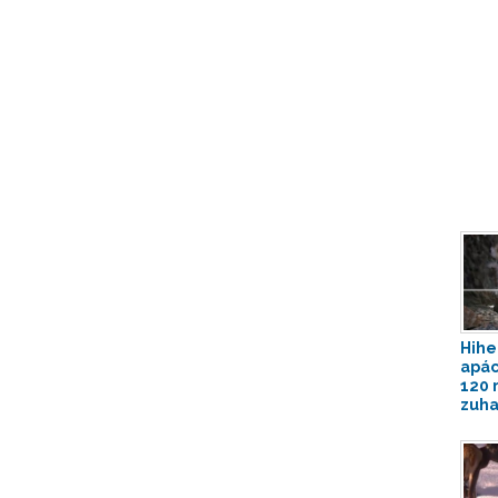
Hihe
apác
120 
zuha