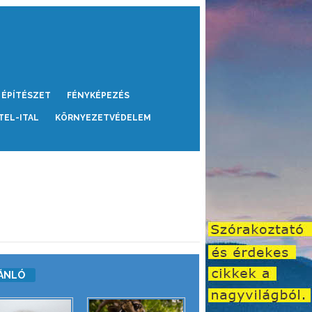
ÉPÍTÉSZET
FÉNYKÉPEZÉS
TEL-ITAL
KÖRNYEZETVÉDELEM
ÁNLÓ