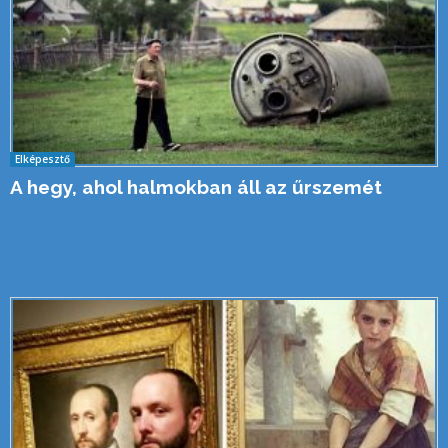
Elképesztő
A hegy, ahol halmokban áll az űrszemét