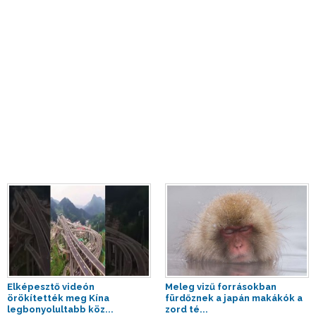
Elképesztő videón
Meleg vizű forrásokban
örökítették meg Kína
fürdőznek a japán makákók a
legbonyolultabb köz...
zord té...