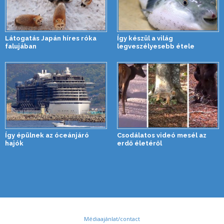
Látogatás Japán híres róka
Így készül a világ
falujában
legveszélyesebb étele
Így épülnek az óceánjáró
Csodálatos videó mesél az
hajók
erdő életéről
Médiaajánlat/contact