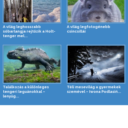
A világ leghosszabb
A világ legfotogénebb
sóbarlangja rejtőzik a Holt-
csincsillái
tenger mel...
Találkozás a különleges
Téli mesevilág a gyermekek
tengeri leguánokkal –
szemével – Iwona Podlasiń...
lenyűg...