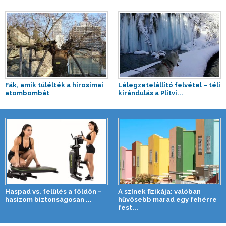
Fák, amik túlélték a hirosimai
Lélegzetelállító felvétel – téli
atombombát
kirándulás a Plitvi...
Haspad vs. felülés a földön –
A színek fizikája: valóban
hasizom biztonságosan ...
hűvösebb marad egy fehérre
fest...