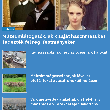
Emberek
Múzeumlátogatók, akik saját hasonmásukat
fedezték fel régi festményeken
Így hosszabbítják meg az óceánjáró hajókat
Méhzümmögéssel tartják távol az
elefántokat a vasúti sínektől Indiában
Városnegyedek alakultak ki a helyhiány
miatt más épületek tetején Jakartába...