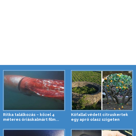
Ritka találkozás – közel 4
Kőfallal védett citruskertek
méteres óriáskalmárt film...
egy apró olasz szigeten