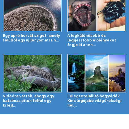
Egy apró horvát sziget, amely
A legkülönösebb és
felülről egy ujjlenyomatra h...
legijesztőbb élőlényeket
fogja ki a ten...
Videóra vették, ahogy egy
Lélegzetelállító hegyvidék
hatalmas piton felfal egy
Kína legújabb világörökségi
kifejl...
hel...