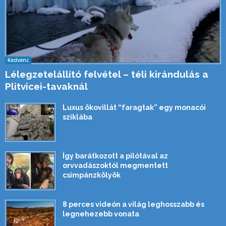
Kedvenc
Lélegzetelállító felvétel – téli kirándulás a
Plitvicei-tavaknál
Luxus ökovillát “faragtak” egy monacói
sziklába
Így barátkozott a pilótával az
orvvadászoktól megmentett
csimpánzkölyök
8 perces videón a világ leghosszabb és
legnehezebb vonata