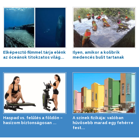
Elképesztő filmmel tárja elénk
Ilyen, amikor a kolibrik
az óceánok titokzatos világ...
medencés bulit tartanak
Haspad vs. felülés a földön –
A színek fizikája: valóban
hasizom biztonságosan ...
hűvösebb marad egy fehérre
fest...