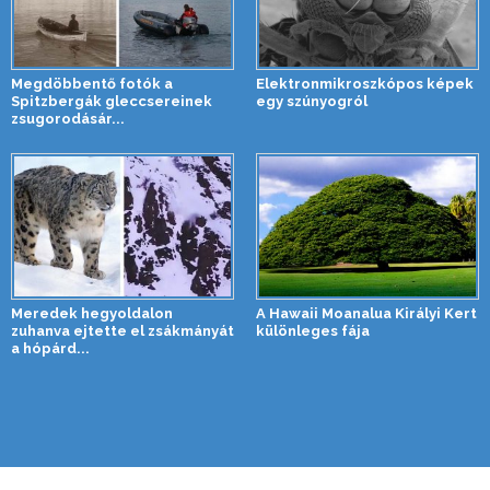
Megdöbbentő fotók a
Elektronmikroszkópos képek
Spitzbergák gleccsereinek
egy szúnyogról
zsugorodásár...
Meredek hegyoldalon
A Hawaii Moanalua Királyi Kert
zuhanva ejtette el zsákmányát
különleges fája
a hópárd...