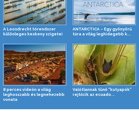
A Loosdrecht tórendszer
ANTARCTICA – Egy gyönyörű
különleges keskeny szigetei
túra a világ leghidegebb k...
8 perces videón a világ
Valótlannak tűnő “kutyapók”
leghosszabb és legnehezebb
rejtőzik az ecuado...
vonata