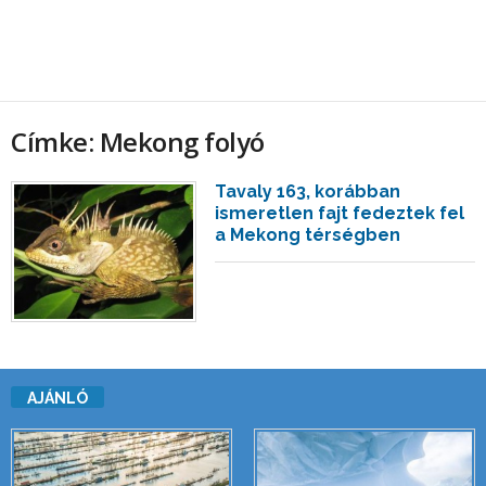
Címke: Mekong folyó
Tavaly 163, korábban
ismeretlen fajt fedeztek fel
a Mekong térségben
AJÁNLÓ