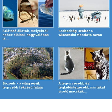
Átlátszó állatok, melyekről
Szabadság-szobor a
nehéz elhinni, hogy valóban
wisconsini Mendota tavon
lé...
Bozouls – a világ egyik
A legviccesebb és
legszebb fekvésű faluja
legkülönlegesebb mintákat
viselő macskák...