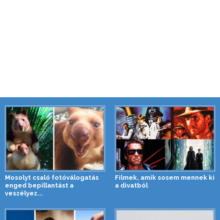
Mosolyt csaló fotóválogatás
Filmek, amik sosem mennek ki
enged bepillantást a
a divatból
veszélyez...