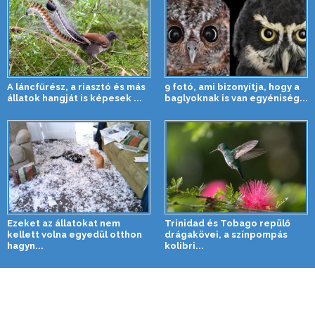
A láncfűrész, a riasztó és más
9 fotó, ami bizonyítja, hogy a
állatok hangját is képesek ...
baglyoknak is van egyéniség...
Ezeket az állatokat nem
Trinidad és Tobago repülő
kellett volna egyedül otthon
drágakövei, a színpompás
hagyn...
kolibri...