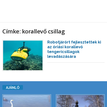
Címke: korallevő csillag
Robotjárőrt fejlesztettek ki
az óriási korallevő
tengericsillagok
levadászására
AJÁNLÓ