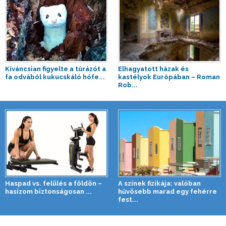
Kíváncsian figyelte a túrázót a
Elhagyatott házak és
fa odvából kukucskáló hófe...
kastélyok Európában – Roman
Rob...
Haspad vs. felülés a földön –
A színek fizikája: valóban
hasizom biztonságosan ...
hűvösebb marad egy fehérre
fest...