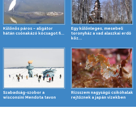
Különös páros – aligátor
Egy különleges, mesebeli
hátán csónakázó kócsagot fi...
toronyház a vad alaszkai erdő
köz...
Szabadság-szobor a
Rizsszem nagyságú csikóhalak
wisconsini Mendota tavon
rejtőznek a japán vizekben