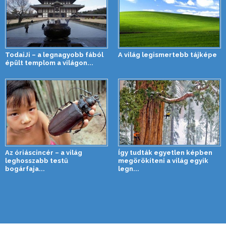
TodaiJi – a legnagyobb fából
A világ legismertebb tájképe
épült templom a világon...
Az óriáscincér – a világ
Így tudták egyetlen képben
leghosszabb testű
megörökíteni a világ egyik
bogárfaja...
legn...