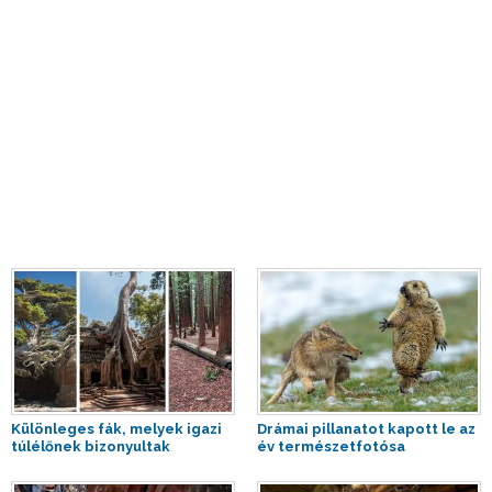
Különleges fák, melyek igazi
Drámai pillanatot kapott le az
túlélőnek bizonyultak
év természetfotósa