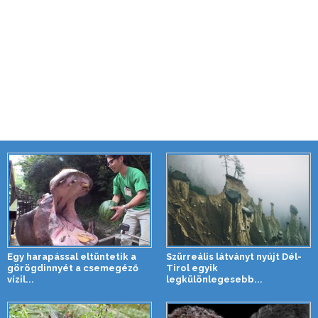
Egy harapással eltüntetik a
Szürreális látványt nyújt Dél-
görögdinnyét a csemegéző
Tirol egyik
vízil...
legkülönlegesebb...