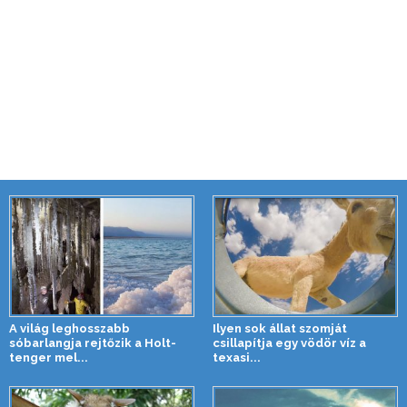
A világ leghosszabb
Ilyen sok állat szomját
sóbarlangja rejtőzik a Holt-
csillapítja egy vödör víz a
tenger mel...
texasi...