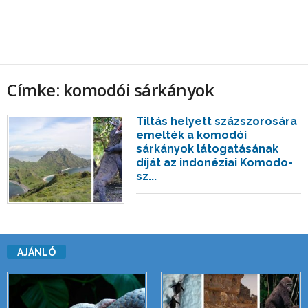
Címke: komodói sárkányok
Tiltás helyett százszorosára
emelték a komodói
sárkányok látogatásának
díját az indonéziai Komodo-
sz...
AJÁNLÓ