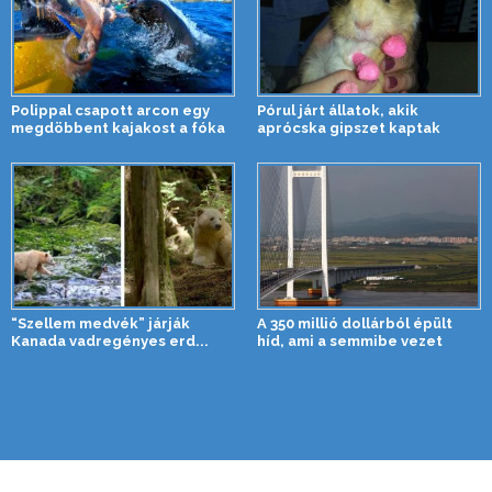
Polippal csapott arcon egy
Pórul járt állatok, akik
megdöbbent kajakost a fóka
aprócska gipszet kaptak
“Szellem medvék” járják
A 350 millió dollárból épült
Kanada vadregényes erd...
híd, ami a semmibe vezet