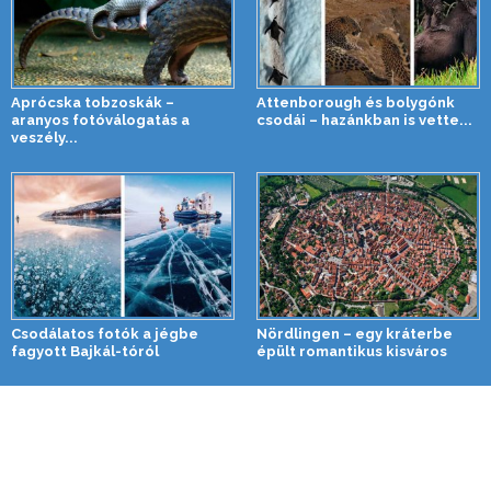
Aprócska tobzoskák –
Attenborough és bolygónk
aranyos fotóválogatás a
csodái – hazánkban is vette...
veszély...
Csodálatos fotók a jégbe
Nördlingen – egy kráterbe
fagyott Bajkál-tóról
épült romantikus kisváros