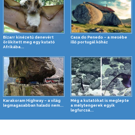
Bizarr kinézetű denevért
Casa do Penedo – a mesébe
örökített meg egy kutató
illő portugál kőház
Afrikába...
Karakoram Highway – a világ
Még a kutatókat is meglepte
legmagasabban haladó nem...
a mélytengerek egyik
legfurcsá...