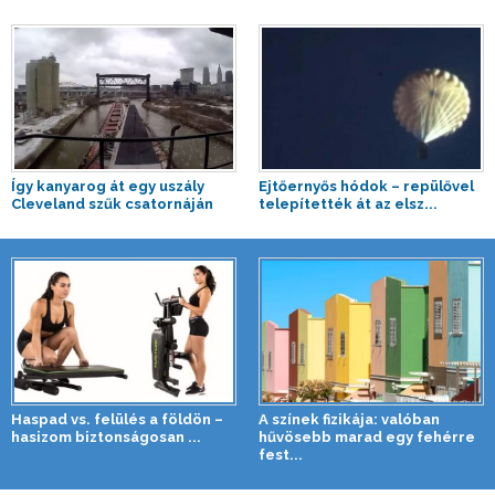
Így kanyarog át egy uszály
Ejtőernyős hódok – repülővel
Cleveland szűk csatornáján
telepítették át az elsz...
Haspad vs. felülés a földön –
A színek fizikája: valóban
hasizom biztonságosan ...
hűvösebb marad egy fehérre
fest...