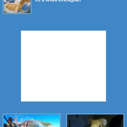
víz a texasi sivatagban