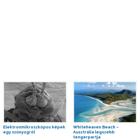
Elektronmikroszkópos képek
Whiteheaven Beach –
egy szúnyogról
Ausztrália legszebb
tengerpartja