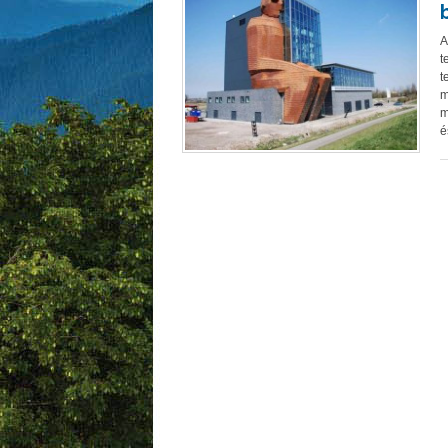
A
t
t
m
m
é