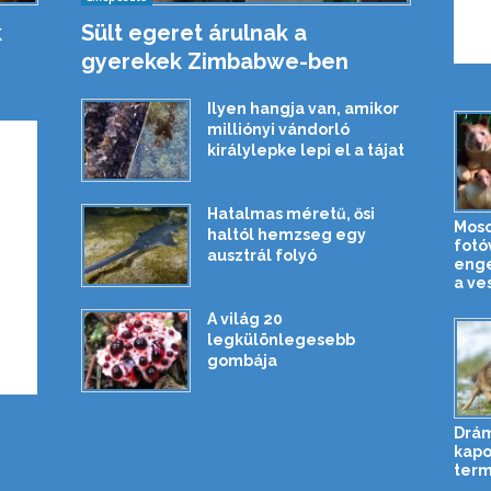
k
Sült egeret árulnak a
gyerekek Zimbabwe-ben
Ilyen hangja van, amikor
milliónyi vándorló
királylepke lepi el a tájat
Hatalmas méretű, ősi
Moso
haltól hemzseg egy
fotó
ausztrál folyó
enge
a ve
A világ 20
legkülönlegesebb
gombája
Drám
kapo
term