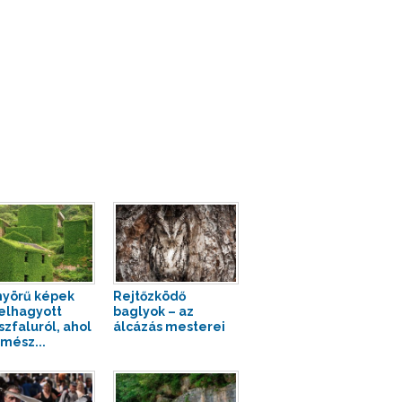
yörű képek
Rejtőzködő
elhagyott
baglyok – az
szfaluról, ahol
álcázás mesterei
rmész...