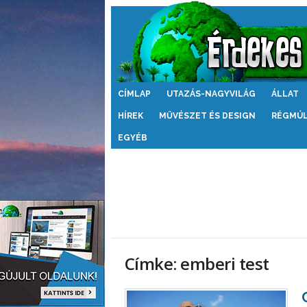
Érdekes
CÍMLAP
UTAZÁS-NAGYVILÁG
ÁLLAT
Világ
HÍREK
MŰVÉSZET ÉS DESIGN
RÉGMÚ
EGYÉB
Címke: emberi test