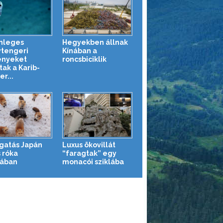
nleges
Hegyekben állnak
tengeri
Kínában a
ényeket
roncsbiciklik
tak a Karib-
r...
gatás Japán
Luxus ökovillát
 róka
“faragtak” egy
jában
monacói sziklába