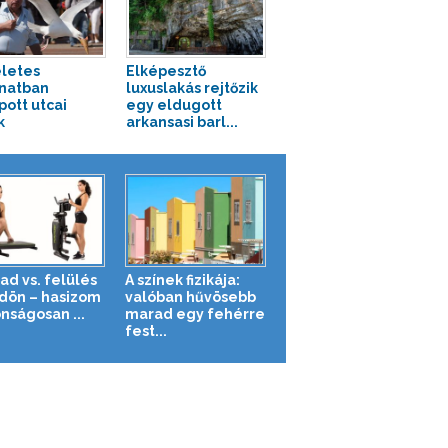
letes
Elképesztő
anatban
luxuslakás rejtőzik
pott utcai
egy eldugott
k
arkansasi barl...
ad vs. felülés
A színek fizikája:
ldön – hasizom
valóban hűvösebb
nságosan ...
marad egy fehérre
fest...