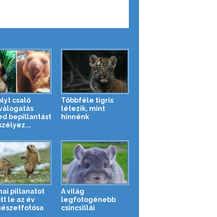
lyt csaló
Többféle tigris
válogatás
létezik, mint
d bepillantást
hinnénk
szélyez...
ai pillanatot
A világ
tt le az év
legfotogénebb
észetfotósa
csincsillái