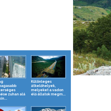
ág
Különleges
magasabb
átkelőhelyek,
erséges
melyeket a vadon
sése zuhan alá
élő állatok megm...
ín...