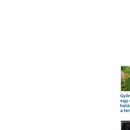
Gyön
egy 
halá
a te