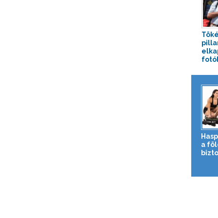
Töké
pill
elka
fotó
Hasp
a fö
bizto