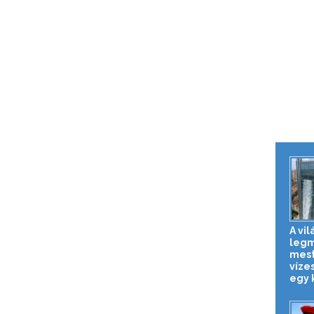
A vil
leg
mest
víze
egy k