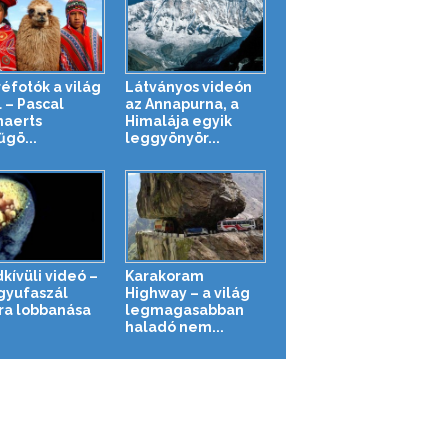
réfotók a világ
Látványos videón
 – Pascal
az Annapurna, a
aerts
Himalája egyik
űgö...
leggyönyör...
kívüli videó –
Karakoram
gyufaszál
Highway – a világ
ra lobbanása
legmagasabban
haladó nem...