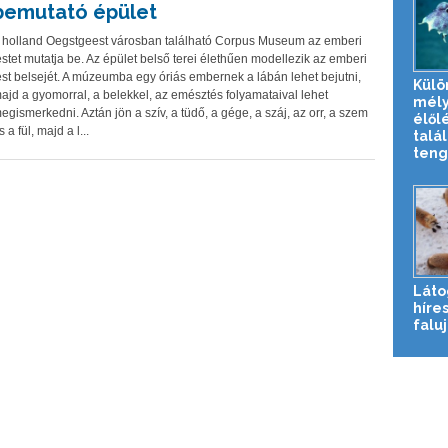
bemutató épület
 holland Oegstgeest városban található Corpus Museum az emberi
estet mutatja be. Az épület belső terei élethűen modellezik az emberi
est belsejét. A múzeumba egy óriás embernek a lábán lehet bejutni,
Külö
ajd a gyomorral, a belekkel, az emésztés folyamataival lehet
mély
egismerkedni. Aztán jön a szív, a tüdő, a gége, a száj, az orr, a szem
élől
s a fül, majd a l...
talál
tenge
Láto
híres
falu