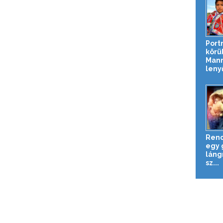
Port
körül
Mann
leny
Rend
egy 
láng
sz...