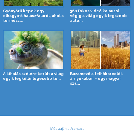
Gyönyörű képek egy
360 fokos videó kalauzol
elhagyott halászfaluról, ahol a
végig a világ egyik legszebb
termész...
autó...
A kihalás szélére került a világ
Búzamező a felhőkarcolók
egyik legkülönlegesebb te...
árnyékában – egy magyar
szá...
Médiaajánlat/contact