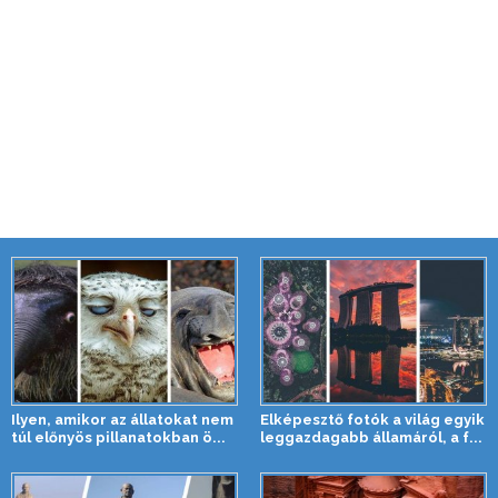
Ilyen, amikor az állatokat nem
Elképesztő fotók a világ egyik
túl előnyös pillanatokban ö...
leggazdagabb államáról, a f...