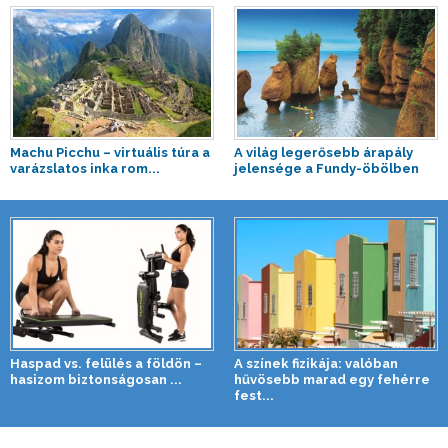
Machu Picchu – virtuális túra a
A világ legerősebb árapály
varázslatos inka rom...
jelensége a Fundy-öbölben
Haspad vs. felülés a földön –
A színek fizikája: valóban
hasizom biztonságosan ...
hűvösebb marad egy fehérre
fest...