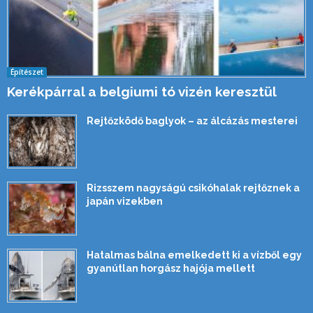
Építészet
Kerékpárral a belgiumi tó vizén keresztül
Rejtőzködő baglyok – az álcázás mesterei
Rizsszem nagyságú csikóhalak rejtőznek a
japán vizekben
Hatalmas bálna emelkedett ki a vízből egy
gyanútlan horgász hajója mellett