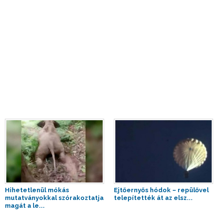
Hihetetlenül mókás
Ejtőernyős hódok – repülővel
mutatványokkal szórakoztatja
telepítették át az elsz...
magát a le...