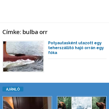
Címke: bulba orr
Potyautasként utazott egy
teherszállító hajó orrán egy
fóka
AJÁNLÓ