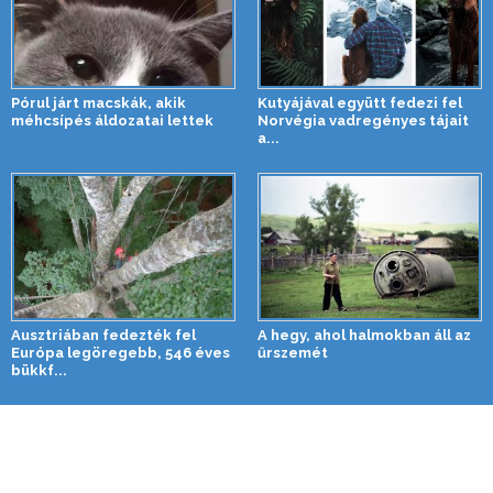
Pórul járt macskák, akik
Kutyájával együtt fedezi fel
méhcsípés áldozatai lettek
Norvégia vadregényes tájait
a...
Ausztriában fedezték fel
A hegy, ahol halmokban áll az
Európa legöregebb, 546 éves
űrszemét
bükkf...