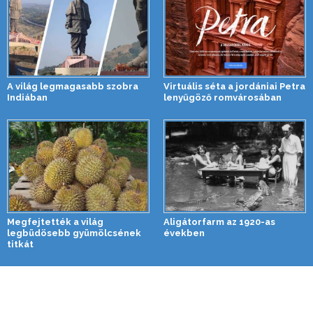
A világ legmagasabb szobra
Virtuális séta a jordániai Petra
Indiában
lenyűgöző romvárosában
Megfejtették a világ
Aligátorfarm az 1920-as
legbüdösebb gyümölcsének
években
titkát