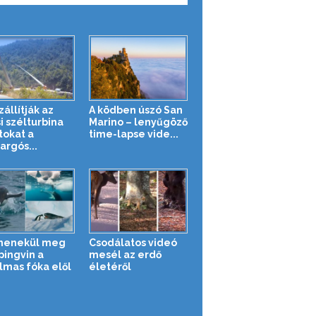
zállítják az
A ködben úszó San
i szélturbina
Marino – lenyűgöző
tokat a
time-lapse vide...
argós...
menekül meg
Csodálatos videó
pingvin a
mesél az erdő
lmas fóka elől
életéről