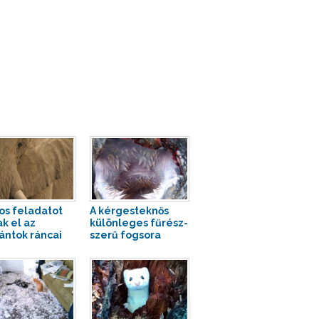
os feladatot
A kérgesteknős
ak el az
különleges fűrész-
ántok ráncai
szerű fogsora