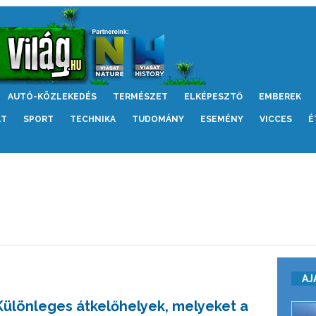
AUTÓ-KÖZLEKEDÉS
TERMÉSZET
ELKÉPESZTŐ
EMBEREK
LT
SPORT
TECHNIKA
TUDOMÁNY
ESEMÉNY
VICCES
É
AJ
Különleges átkelőhelyek, melyeket a