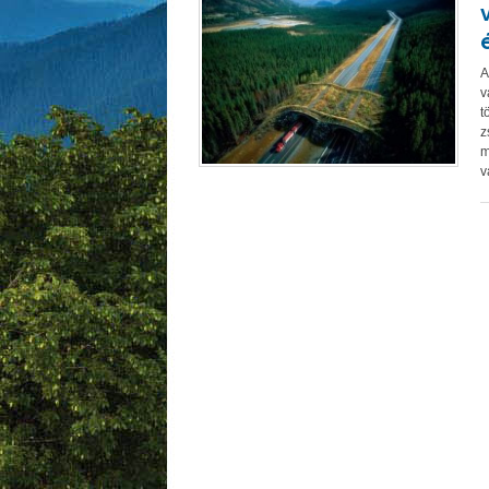
A
v
t
z
m
v