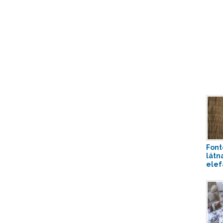
Font
látn
elef