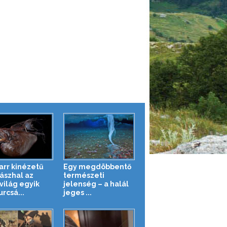
zarr kinézetű
Egy megdöbbentő
ászhal az
természeti
világ egyik
jelenség – a halál
rcsá...
jeges ...