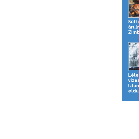
Sült
árul
Zim
Léle
vízes
Izla
eldug