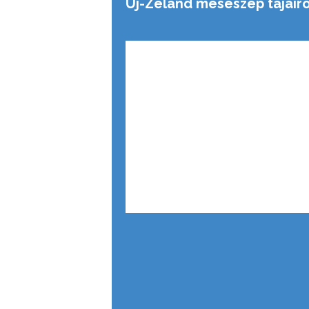
Új-Zéland meseszép tájairó