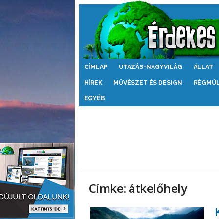
Érdekes
CÍMLAP
UTAZÁS-NAGYVILÁG
ÁLLAT
Világ
HÍREK
MŰVÉSZET ÉS DESIGN
RÉGMÚ
EGYÉB
Címke: átkelőhely