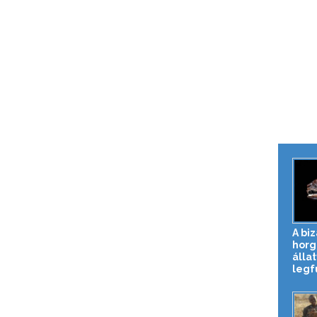
A bi
horg
állat
legfu