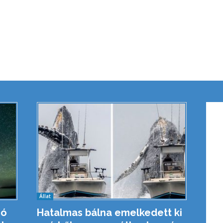
Állat
eó
Hatalmas bálna emelkedett ki