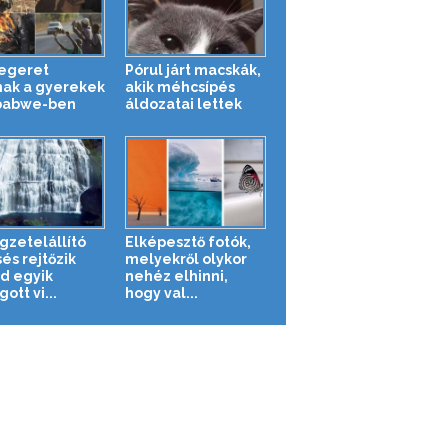
 egeret
Pórul járt macskák,
nak a gyerekek
akik méhcsípés
babwe-ben
áldozatai lettek
gzetelállító
Elképesztő fotók,
és rejtőzik
melyekről olykor
nd egyik
nehéz elhinni,
ott vi...
hogy val...