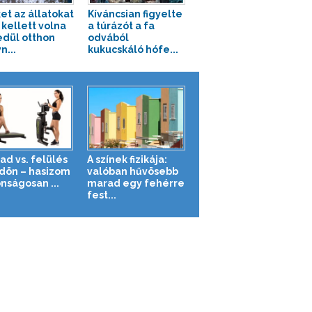
et az állatokat
Kíváncsian figyelte
kellett volna
a túrázót a fa
dül otthon
odvából
n...
kukucskáló hófe...
ad vs. felülés
A színek fizikája:
ldön – hasizom
valóban hűvösebb
nságosan ...
marad egy fehérre
fest...