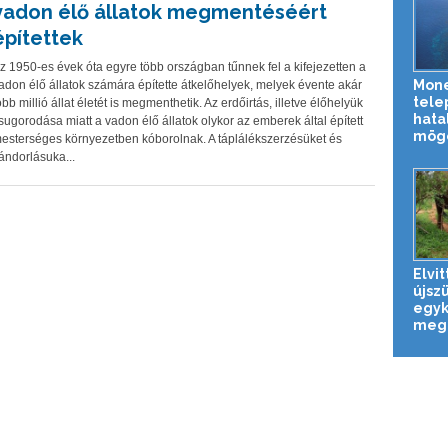
vadon élő állatok megmentéséért
építettek
z 1950-es évek óta egyre több országban tűnnek fel a kifejezetten a
Mone
adon élő állatok számára építette átkelőhelyek, melyek évente akár
tele
öbb millió állat életét is megmenthetik. Az erdőirtás, illetve élőhelyük
hata
sugorodása miatt a vadon élő állatok olykor az emberek által épített
mög
esterséges környezetben kóborolnak. A táplálékszerzésüket és
ándorlásuka...
Elvi
újszü
egyk
megm