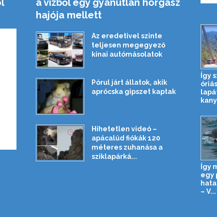
l
a vízből egy gyanútlan horgász
hajója mellett
Az eredetivel szinte
teljesen megegyező
kínai autómásolatok
Így s
Pórul járt állatok, akik
óriás
aprócska gipszet kaptak
lapá
kany
Hihetetlen videó –
apácalúd fiókák 120
méteres zuhanása a
sziklapárká...
Így 
egy 
hata
– V...