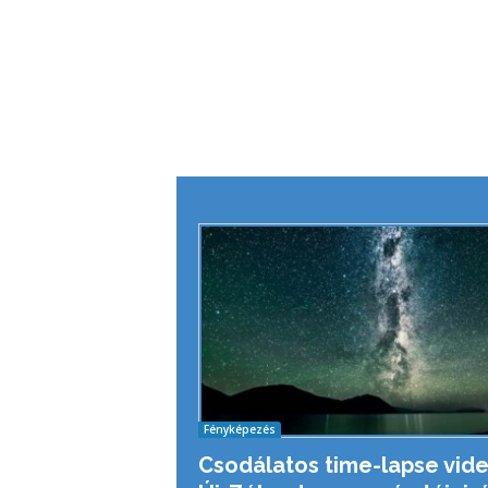
Fényképezés
Csodálatos time-lapse vid