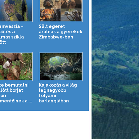
mvaszia –
Sült egeret
pülés a
árulnak a gyerekek
lmas szikla
Zimbabwe-ben
ött
tte bemutatni
Kajakozás a világ
lött borját
legnagyobb
ori
folyami
entőinek a ...
barlangjában