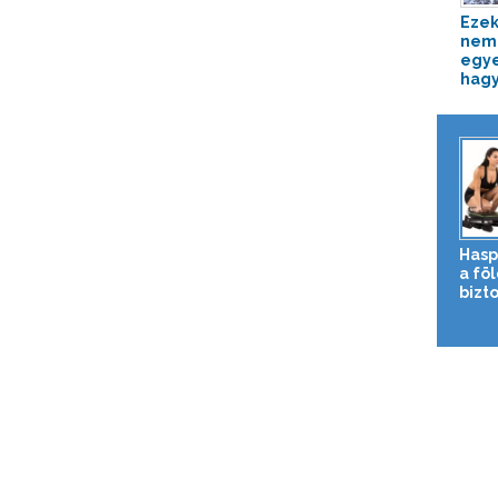
Ezek
nem 
egye
hagy
Hasp
a fö
bizto