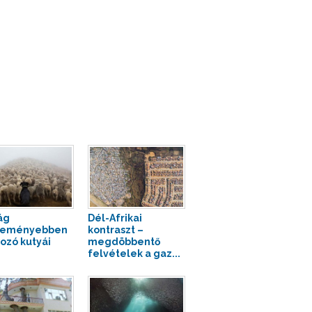
ág
Dél-Afrikai
keményebben
kontraszt –
ozó kutyái
megdöbbentő
felvételek a gaz...