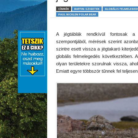
CÍMKÉK
BAFFIN-SZIGETEK
GLOBÁLIS FELMELEGED
PAUL NICKLEN POLAR BEAR
A jégtáblák rendkívül fontosak a
szempontjából, mérések szerint azonba
szintre esett vissza a jégtakaró kiterj
globális felmelegedés következtében. 
olyan területekre szorulnak vissza, a
Emiatt egyre többször tűnnek fel teljes