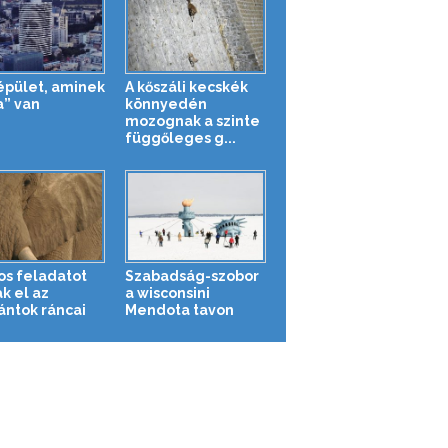
épület, aminek
A kőszáli kecskék
a” van
könnyedén
mozognak a szinte
függőleges g...
os feladatot
Szabadság-szobor
k el az
a wisconsini
ántok ráncai
Mendota tavon