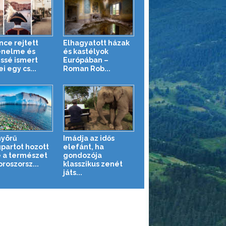
nce rejtett
Elhagyatott házak
énelme és
és kastélyok
ssé ismert
Európában –
i egy cs...
Roman Rob...
yörű
Imádja az idős
partot hozott
elefánt, ha
e a természet
gondozója
roszorsz...
klasszikus zenét
játs...