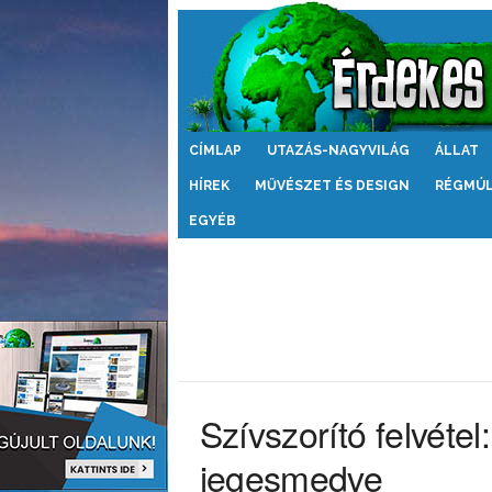
Érdekes
CÍMLAP
UTAZÁS-NAGYVILÁG
ÁLLAT
Világ
HÍREK
MŰVÉSZET ÉS DESIGN
RÉGMÚ
EGYÉB
Szívszorító felvétel
jegesmedve