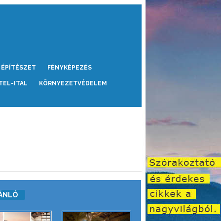
ÉPÍTÉSZET
FÉNYKÉPEZÉS
TEL-ITAL
KÖRNYEZETVÉDELEM
ÁNLÓ