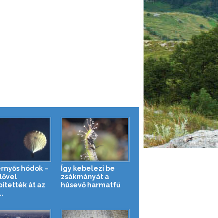
ernyős hódok –
Így kebelezi be
lővel
zsákmányát a
pítették át az
húsevő harmatfű
..