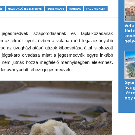
ÉS
HALDOKLÓ JEGESMEDVE
JEGESMEDVE
KANADA
PAUL NICKLEN
Vele
tört
 jegesmedvék szaporodásának és táplálkozásának
kevé
n az elmúlt nyolc évben a valaha mért legalacsonyabb
helye
edése az üvegházhatású gázok kibocsátása által is okozott
A jégtakaró olvadása miatt a jegesmedvék egyre inkább
hol nem jutnak hozzá megfelelő mennyiségben élelemhez.
en lesoványodott, éhező jegesmedvék.
Gyön
üveg
létr
egy o