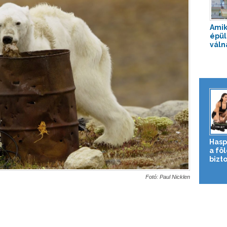
Amik
épül
váln
Hasp
a fö
bizto
Fotó: Paul Nicklen