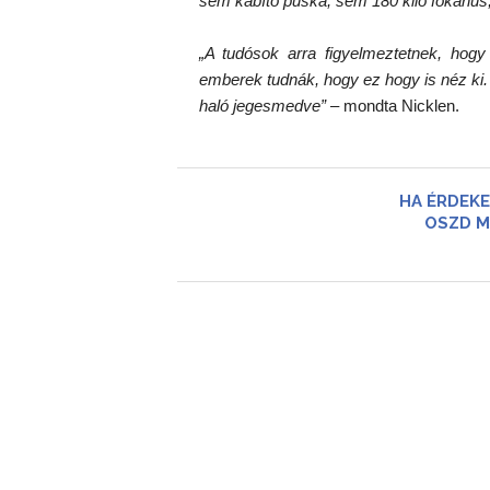
sem kábító puska, sem 180 kiló fókahús
„A tudósok arra figyelmeztetnek, hog
emberek tudnák, hogy ez hogy is néz ki. 
haló jegesmedve”
– mondta Nicklen.
HA ÉRDEKE
OSZD M