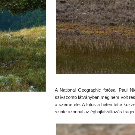
A National Geographic fotósa, Paul Ni
szívszorító látványban még nem volt rés
a szeme elé. A fotós a héten tette közz
szinte azonnal az éghajlatváltozás tragé