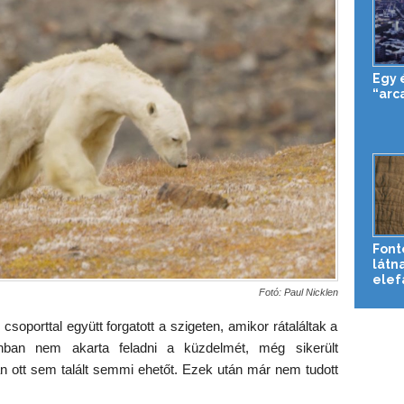
Egy 
“arc
Font
látna
elef
Fotó: Paul Nicklen
oporttal együtt forgatott a szigeten, amikor rátaláltak a
onban nem akarta feladni a küzdelmét, még sikerült
n ott sem talált semmi ehetőt. Ezek után már nem tudott