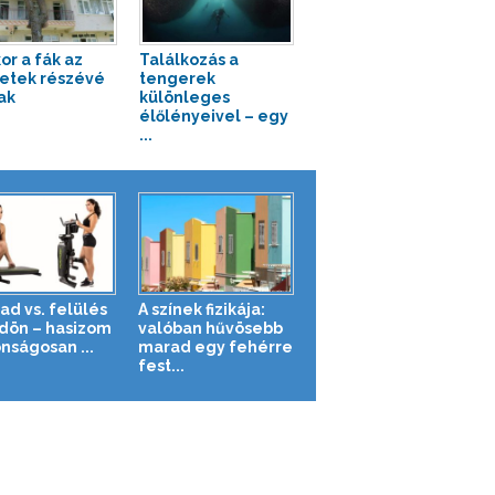
or a fák az
Találkozás a
etek részévé
tengerek
ak
különleges
élőlényeivel – egy
...
ad vs. felülés
A színek fizikája:
ldön – hasizom
valóban hűvösebb
nságosan ...
marad egy fehérre
fest...