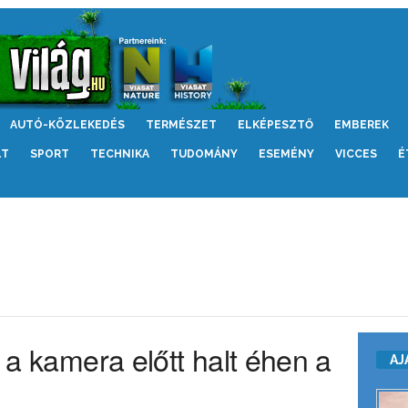
AUTÓ-KÖZLEKEDÉS
TERMÉSZET
ELKÉPESZTŐ
EMBEREK
LT
SPORT
TECHNIKA
TUDOMÁNY
ESEMÉNY
VICCES
É
: a kamera előtt halt éhen a
AJ