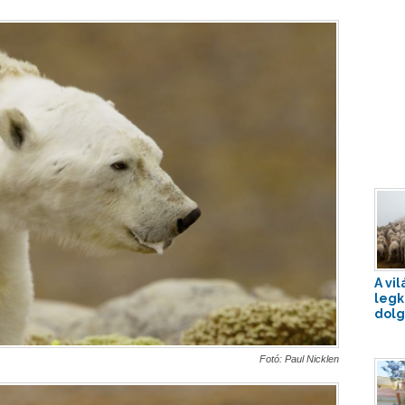
A vil
leg
dolg
Fotó: Paul Nicklen