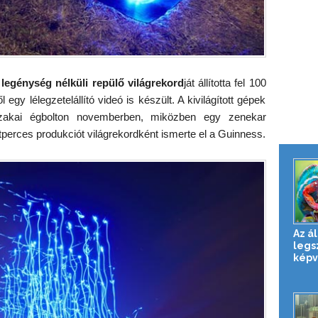
,
legénység nélküli repülő világrekord
ját állította fel 100
egy lélegzetelállító videó is készült. A kivilágított gépek
éjszakai égbolton novemberben, miközben egy zenekar
étperces produkciót világrekordként ismerte el a Guinness.
Az ál
legs
képv