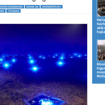
DRÓN VILÁGREKORD
DRONE 100
DRÓNMŰVÉSZET
ORD
TECHNIKA
Kérl
házt
akik
hajl
Kilo
kígy
mosz
McDon