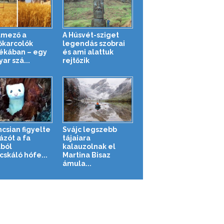
mező a
A Húsvét-sziget
őkarcolók
legendás szobrai
ékában – egy
és ami alattuk
ar szá...
rejtőzik
ncsian figyelte
Svájc legszebb
ázót a fa
tájaiara
ból
kalauzolnak el
cskáló hófe...
Martina Bisaz
ámula...