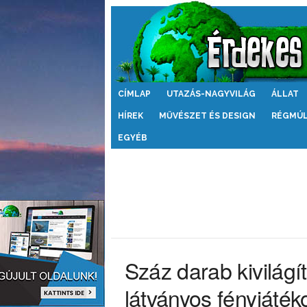
Érdekes
CÍMLAP
UTAZÁS-NAGYVILÁG
ÁLLAT
Világ
HÍREK
MŰVÉSZET ÉS DESIGN
RÉGMÚ
EGYÉB
Száz darab kivilágít
látványos fényjáté