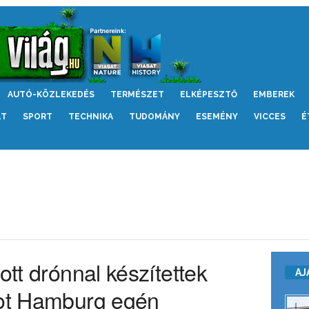
AUTÓ-KÖZLEKEDÉS
TERMÉSZET
ELKÉPESZTŐ
EMBEREK
LT
SPORT
TECHNIKA
TUDOMÁNY
ESEMÉNY
VICCES
É
ott drónnal készítettek
AJ
kot Hamburg egén