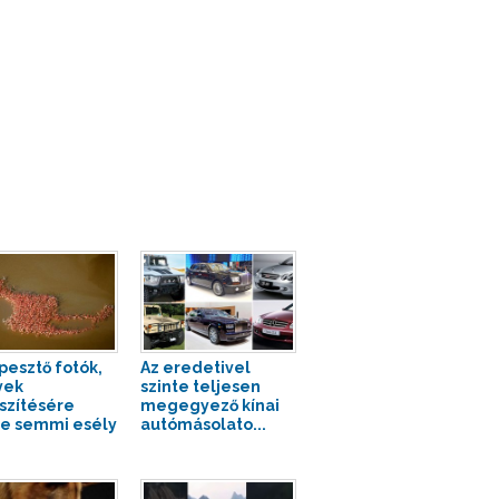
pesztő fotók,
Az eredetivel
yek
szinte teljesen
szítésére
megegyező kínai
te semmi esély
autómásolato...