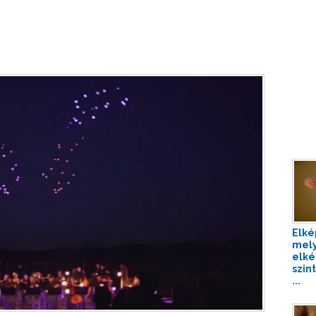
Elké
mel
elké
szin
...