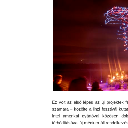
Ez volt az első lépés az új projektek f
számára – közölte a linzi fesztivál kuta
Intel amerikai gyártóval közösen do
térhódításával új médium áll rendelkez