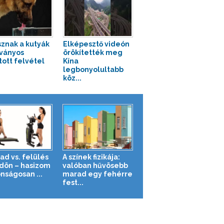
isznak a kutyák
Elképesztő videón
tványos
örökítették meg
tott felvétel
Kína
legbonyolultabb
köz...
ad vs. felülés
A színek fizikája:
ldön – hasizom
valóban hűvösebb
nságosan ...
marad egy fehérre
fest...