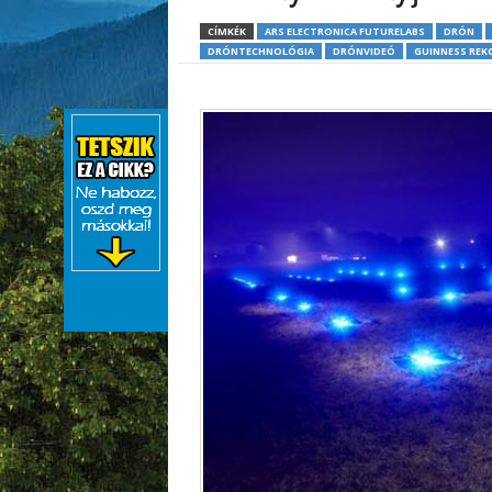
CÍMKÉK
ARS ELECTRONICA FUTURELABS
DRÓN
DRÓNTECHNOLÓGIA
DRÓNVIDEÓ
GUINNESS REK