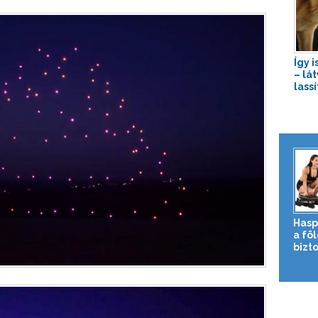
Így 
– lá
lassí
Hasp
a fö
bizto