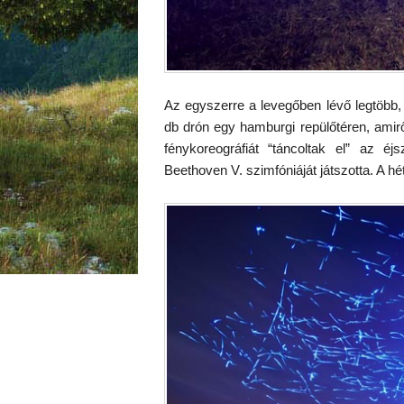
Az egyszerre a levegőben lévő legtöbb
db drón egy hamburgi repülőtéren, amiről 
fénykoreográfiát “táncoltak el” az 
Beethoven V. szimfóniáját játszotta. A h