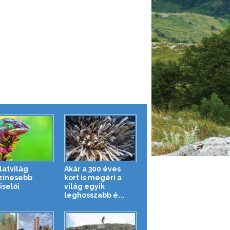
latvilág
Akár a 300 éves
zínesebb
kort is megéri a
iselői
világ egyik
leghosszabb é...