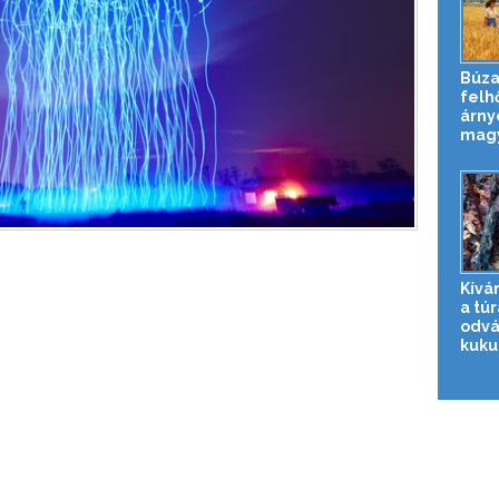
Búza
felh
árny
magy
Kívá
a túr
odvá
kuku