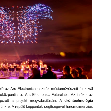
elé az Ars Electronica osztrák médiaművészeti fesztivál
tóközpontja, az Ars Electronica Futurelabs. Az intézet az
lgozott a projekt megvalósításán. A
dróntechnológia
ésünkre. A repülő képpontok segítségével háromdimenziós