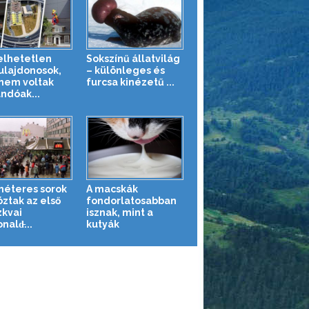
elhetetlen
Sokszínű állatvilág
ulajdonosok,
– különleges és
 nem voltak
furcsa kinézetű ...
andóak...
méteres sorok
A macskák
óztak az első
fondorlatosabban
kvai
isznak, mint a
ald̵...
kutyák