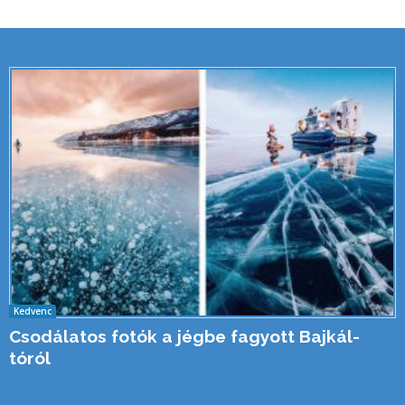
Kedvenc
Csodálatos fotók a jégbe fagyott Bajkál-
tóról