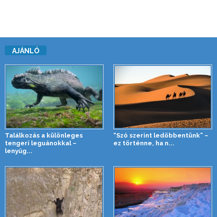
AJÁNLÓ
Találkozás a különleges
“Szó szerint ledöbbentünk” –
tengeri leguánokkal –
ez történne, ha n...
lenyűg...