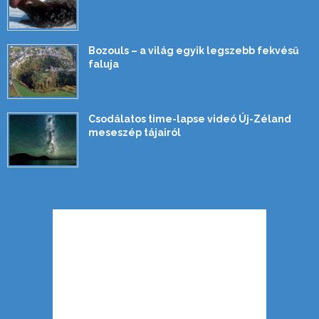
Bozouls – a világ egyik legszebb fekvésű
faluja
Csodálatos time-lapse videó Új-Zéland
meseszép tájairól