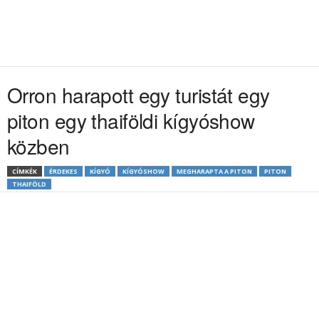
Orron harapott egy turistát egy
piton egy thaiföldi kígyóshow
közben
CÍMKÉK
ÉRDEKES
KÍGYÓ
KÍGYÓSHOW
MEGHARAPTA A PITON
PITON
THAIFÖLD