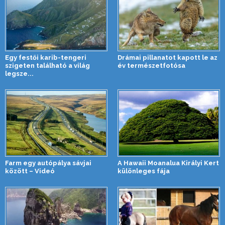
Egy festői karib-tengeri
Drámai pillanatot kapott le az
szigeten található a világ
év természetfotósa
legsze...
Farm egy autópálya sávjai
A Hawaii Moanalua Királyi Kert
között – Videó
különleges fája