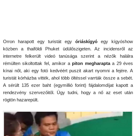
Orron harapott egy turistát egy
óriáskígyó
egy kígyóshow
közben a thaiföldi Phuket üdülőszigeten. Az incidensről az
internetre felkerült videó tanúsága szerint a nézők halálra
rémülten sikoltottak fel, amikor a
piton megharapta
a 29 éves
kínai nőt, aki egy fotó kedvéért puszit akart nyomni a fejére. A
turistát kórházba vitték, ahol több öltéssel varrták össze a sebét.
A sérült 135 ezer baht (egymillió forint) fájdalomdíjat kapott a
rendezvény szervezőitől. Úgy tudni, hogy a nő az eset után
rögtön hazarepült.