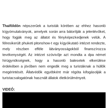
Thaiföldön
népszerűek a turisták körében az ehhez hasonló
kígyómutatványok, amelyek során arra bátorítják a jelenlévőket,
hogy fogják meg az állatot és fényképezkedjenek velük. A
félresikerült phuketi pitonshow-t egy kígyókutató intézet rendezte,
mely részben efféle látványosságokból finanszírozza
tevékenységét. Az intézet szóvivője azt mondta a dpa német
hírügynökségnek, hogy a hasonló balesetek elkerülése
érdekében a jövőben nem engedik meg a turistáknak a hüllők
megérintését. Állatvédők egyébként már régóta kifogásolják a
turistacsalogatónak használt állatok életkörülményeit.
VIDEÓ: