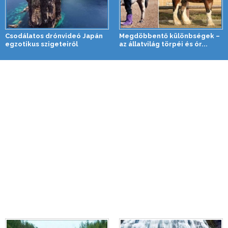
Csodálatos drónvideó Japán
Megdöbbentő különbségek –
egzotikus szigeteiről
az állatvilág törpéi és ór...