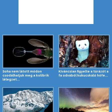
Soha nem látott módon
Kíváncsian figyelte a túrázót a
csodálhatjuk meg a kolibrik
fa odvából kukucskáló hófe...
lélegzet...