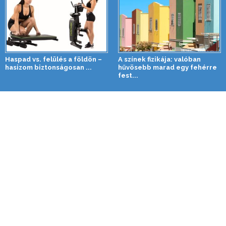
Haspad vs. felülés a földön –
A színek fizikája: valóban
hasizom biztonságosan ...
hűvösebb marad egy fehérre
fest...