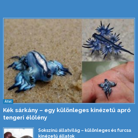
Állat
Kék sárkány – egy különleges kinézetű apró
tengeri élőlény
Sokszínű állatvilág – különleges és furcsa
kinézetű állatok