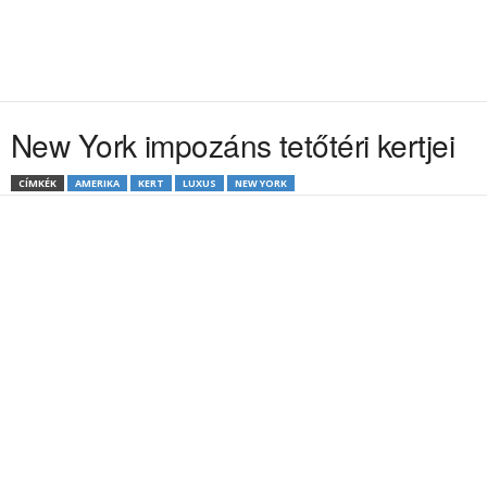
New York impozáns tetőtéri kertjei
CÍMKÉK
AMERIKA
KERT
LUXUS
NEW YORK