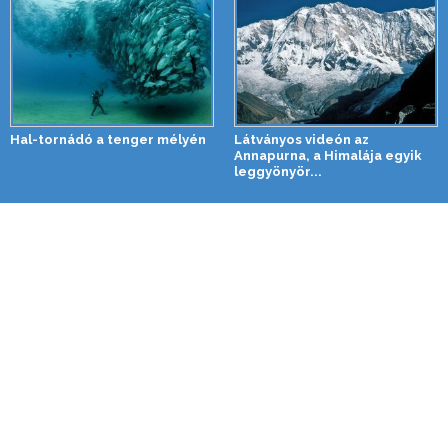
Hal-tornádó a tenger mélyén
Látványos videón az
Annapurna, a Himalája egyik
leggyönyör...