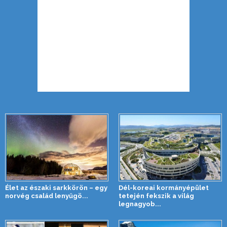
Élet az északi sarkkörön – egy
Dél-koreai kormányépület
norvég család lenyűgö...
tetején fekszik a világ
legnagyob...