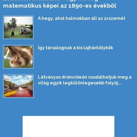
matematikus képei az 1890-es évekből
A hegy, ahol halmokban áll az űrszemét
Így társalognak a kis lajhárkölykök
Látványos drónvideón csodálhatjuk meg a
világ egyik legkülönlegesebb folyój...