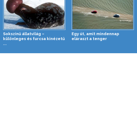
Sokszínű állatvilág –
Egy út, amit mindennap
különleges és furcsa kinézetű
eláraszt a tenger
...