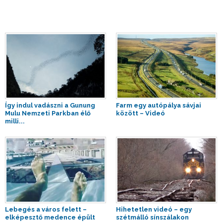
Így indul vadászni a Gunung
Farm egy autópálya sávjai
Mulu Nemzeti Parkban élő
között – Videó
milli...
Lebegés a város felett –
Hihetetlen videó – egy
elképesztő medence épült
szétmálló sínszálakon