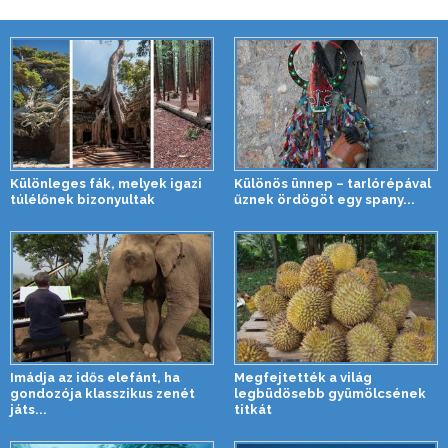
Különleges fák, melyek igazi
Különös ünnep – tarlórépával
túlélőnek bizonyultak
űznek ördögöt egy spany...
Imádja az idős elefánt, ha
Megfejtették a világ
gondozója klasszikus zenét
legbüdösebb gyümölcsének
játs...
titkát