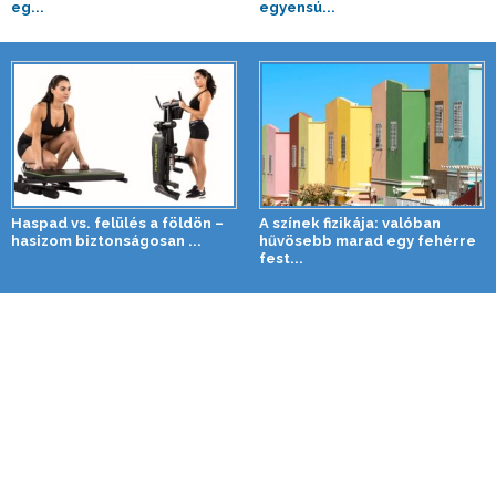
eg...
egyensú...
Haspad vs. felülés a földön –
A színek fizikája: valóban
hasizom biztonságosan ...
hűvösebb marad egy fehérre
fest...