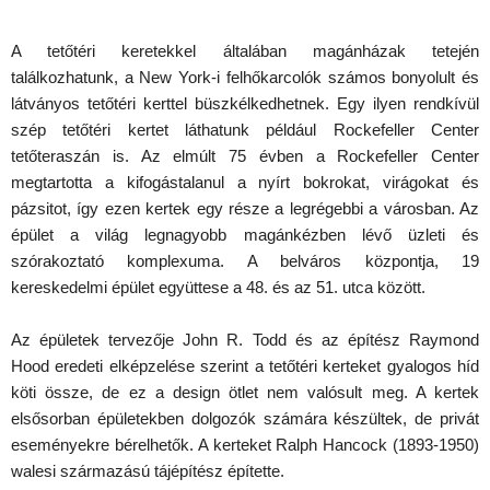
A tetőtéri keretekkel általában magánházak tetején
találkozhatunk, a New York-i felhőkarcolók számos bonyolult és
látványos tetőtéri kerttel büszkélkedhetnek. Egy ilyen rendkívül
szép tetőtéri kertet láthatunk például Rockefeller Center
tetőteraszán is. Az elmúlt 75 évben a Rockefeller Center
megtartotta a kifogástalanul a nyírt bokrokat, virágokat és
pázsitot, így ezen kertek egy része a legrégebbi a városban. Az
épület a világ legnagyobb magánkézben lévő üzleti és
szórakoztató komplexuma. A belváros központja, 19
kereskedelmi épület együttese a 48. és az 51. utca között.
Az épületek tervezője John R. Todd és az építész Raymond
Hood eredeti elképzelése szerint a tetőtéri kerteket gyalogos híd
köti össze, de ez a design ötlet nem valósult meg. A kertek
elsősorban épületekben dolgozók számára készültek, de privát
eseményekre bérelhetők. A kerteket Ralph Hancock (1893-1950)
walesi származású tájépítész építette.