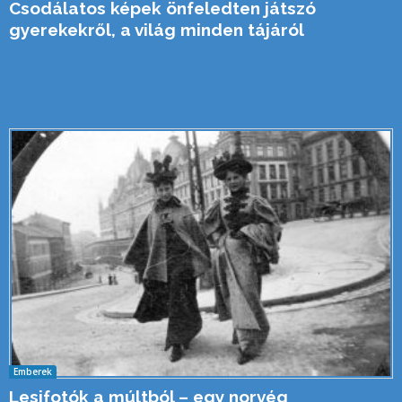
Csodálatos képek önfeledten játszó
gyerekekről, a világ minden tájáról
Emberek
Lesifotók a múltból – egy norvég