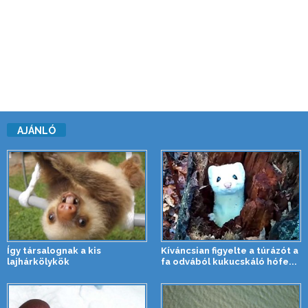
AJÁNLÓ
Így társalognak a kis
Kíváncsian figyelte a túrázót a
lajhárkölykök
fa odvából kukucskáló hófe...