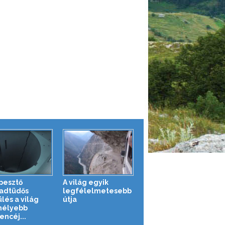
pesztő
A világ egyik
adtüdős
legfélelmetesebb
lés a világ
útja
mélyebb
ncéj...