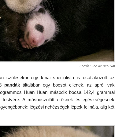
Forrás: Zoo de Beauval
 szülésekor egy kínai specialista is csatlakozott az
lő
pandák
általában egy bocsot ellenek, az apró, vak
kilogrammos Huan Huan második bocsa 142,4 grammal
nt testvére. A másodszülött erősnek és egészségesnek
 gyengébbnek: légzési nehézségek léptek fel nála, alig két