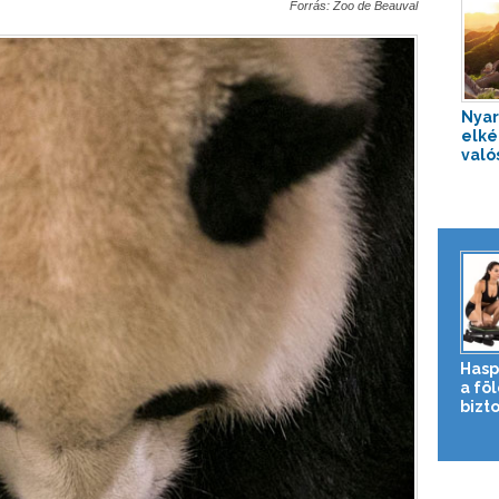
Forrás: Zoo de Beauval
Nyar
elké
való
Hasp
a fö
bizto