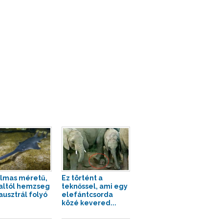
lmas méretű,
Ez történt a
haltól hemzseg
teknőssel, ami egy
ausztrál folyó
elefántcsorda
közé kevered...