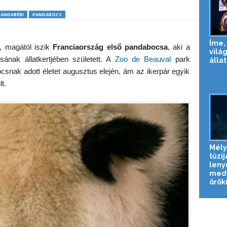
PANDABÉBI
PANDABOCS
Íme, 
, magától iszik
Franciaország első pandabocsa
, aki a
vilá
osának állatkertjében született. A
Zoo de Beauval
park
állat
snak adott életet augusztus elején, ám az ikerpár egyik
t.
Mély
tűzij
leny
med
örökí