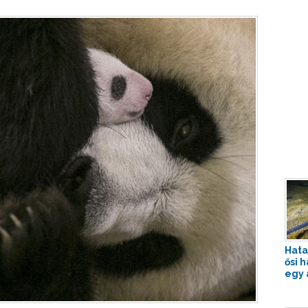
Hata
ősi 
egy 