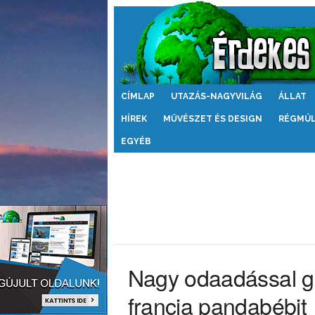
Érdekes
CÍMLAP
UTAZÁS-NAGYVILÁG
ÁLLAT
Világ
HÍREK
MŰVÉSZET ÉS DESIGN
RÉGMÚ
EGYÉB
Nagy odaadással g
francia pandabébit