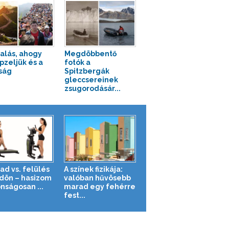
alás, ahogy
Megdöbbentő
pzeljük és a
fotók a
ság
Spitzbergák
gleccsereinek
zsugorodásár...
ad vs. felülés
A színek fizikája:
ldön – hasizom
valóban hűvösebb
nságosan ...
marad egy fehérre
fest...