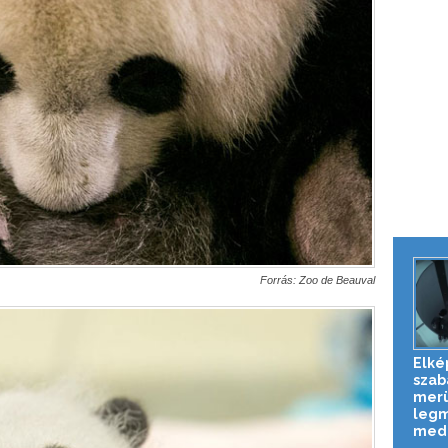
Forrás: Zoo de Beauval
Elké
szab
merü
leg
mede