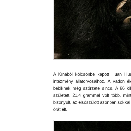
A Kínából kölcsönbe kapott Huan Huan
intézmény állatorvosaihoz. A vadon é
bébiknek még szőrzete sincs. A 86 
született, 21,4 grammal volt több, mi
bizonyult, az elsőszülött azonban sokkal
órát élt.