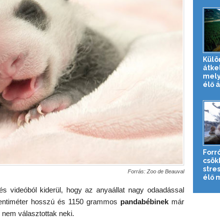
Külö
átke
mely
élő 
Forr
csök
stre
Forrás: Zoo de Beauval
élő 
és videóból kiderül, hogy az anyaállat nagy odaadással
centiméter hosszú és 1150 grammos
pandabébinek
már
 nem választottak neki.