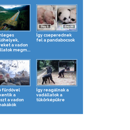
nleges
Így cseperednek
lőhelyek,
fel a pandabocsok
eket a vadon
állatok megm...
ó fürdővel
Így reagálnak a
kentik a
vadállatok a
sszt a vadon
tükörképükre
makákók