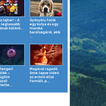
a lajhár! – A
Gyönyörű fotók
g leglassabb
egy kutya és egy
ának különö...
macska
barátságáról, akik
...
tengeri
Magával ragadó
áték –
time-lapse videó
űgöző
az erózió által
úzát
formált, p...
tette...