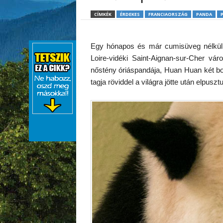
CÍMKÉK
ÉRDEKES
FRANCIAORSZÁG
PANDA
Egy hónapos és már cumisüveg nélkül
Loire-vidéki Saint-Aignan-sur-Cher vár
nőstény óriáspandája, Huan Huan két boc
tagja röviddel a világra jötte után elpusztul