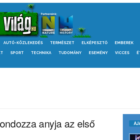
AUTÓ-KÖZLEKEDÉS
TERMÉSZET
ELKÉPESZTŐ
EMBEREK
LT
SPORT
TECHNIKA
TUDOMÁNY
ESEMÉNY
VICCES
É
ondozza anyja az első
AJ