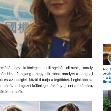
sát egy különleges szilikagélből alkották, amely
A vi
legb
őrt idézi. Jangjang a negyedik robot, amelyet a sanghaji
– a 
tt és az eddigiek közül ő tudja a legtöbbet. Leginkább az
tinta
i másával dolgozni különleges élményt jelent a számára,
 tökéletesítsék.