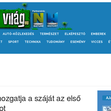
AUTÓ-KÖZLEKEDÉS
TERMÉSZET
ELKÉPESZTŐ
EMBEREK
LT
SPORT
TECHNIKA
TUDOMÁNY
ESEMÉNY
VICCES
É
ozgatja a száját az első
AJ
ot