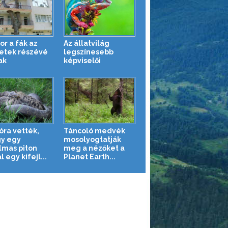
or a fák az
Az állatvilág
etek részévé
legszínesebb
ak
képviselői
óra vették,
Táncoló medvék
y egy
mosolyogtatják
lmas piton
meg a nézőket a
l egy kifejl...
Planet Earth...