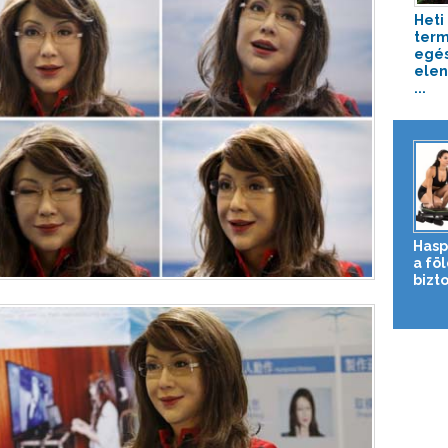
Heti 
term
egé
elen
...
Hasp
a fö
bizto