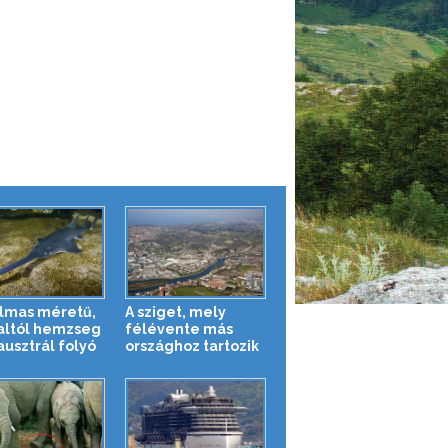
lmas méretű,
A sziget, mely
haltól hemzseg
félévente más
ausztrál folyó
országhoz tartozik