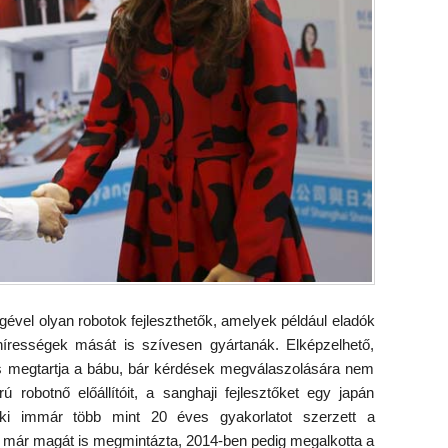
égével olyan robotok fejleszthetők, amelyek például eladók
y hírességek mását is szívesen gyártanák. Elképzelhető,
is megtartja a bábu, bár kérdések megválaszolására nem
robotnő előállítóit, a sanghaji fejlesztőket egy japán
, aki immár több mint 20 éves gyakorlatot szerzett a
n már magát is megmintázta, 2014-ben pedig megalkotta a