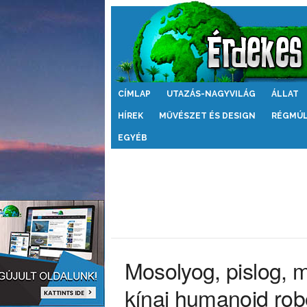
Érdekes
CÍMLAP
UTAZÁS-NAGYVILÁG
ÁLLAT
Világ
HÍREK
MŰVÉSZET ÉS DESIGN
RÉGMÚ
EGYÉB
Mosolyog, pislog, m
kínai humanoid rob