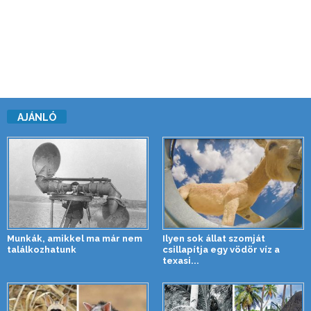
AJÁNLÓ
Munkák, amikkel ma már nem
Ilyen sok állat szomját
találkozhatunk
csillapítja egy vödör víz a
texasi...