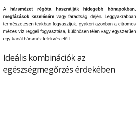
A
hársm
é
zet r
é
g
ó
ta használják hidegebb h
ó
napokban,
megfázások kezel
é
s
é
re
vagy fáradtság idején. Leggyakrabban
természetesen teákban fogyasztjuk, gyakori azonban a citromos
mézes víz reggeli fogyasztása, különösen télen vagy egyszerűen
egy kanál hársméz lefekvés előtt.
Ideális kombinációk az
egészségmegőrzés érdekében