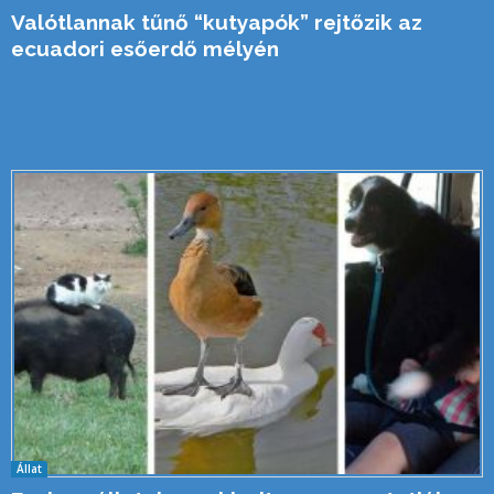
Valótlannak tűnő “kutyapók” rejtőzik az
ecuadori esőerdő mélyén
Állat