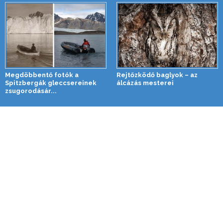
Megdöbbentő fotók a
Rejtőzködő baglyok – az
Spitzbergák gleccsereinek
álcázás mesterei
zsugorodásár...