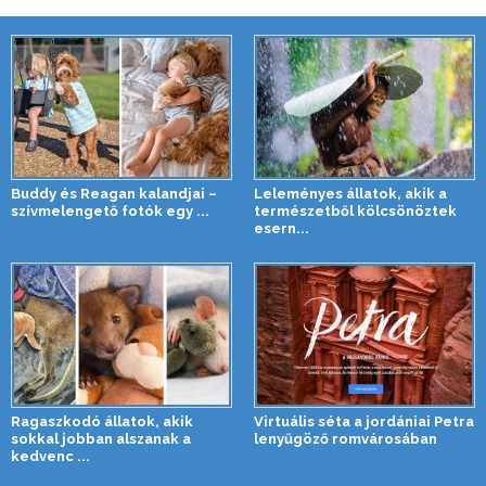
Buddy és Reagan kalandjai –
Leleményes állatok, akik a
szívmelengető fotók egy ...
természetből kölcsönöztek
esern...
Ragaszkodó állatok, akik
Virtuális séta a jordániai Petra
sokkal jobban alszanak a
lenyűgöző romvárosában
kedvenc ...