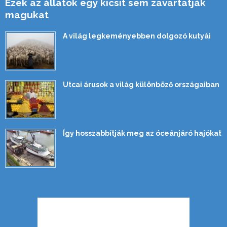
Ezek az állatok egy kicsit sem zavartatják
magukat
A világ legkeményebben dolgozó kutyái
Utcai árusok a világ különböző országaiban
Így hosszabbítják meg az óceánjáró hajókat