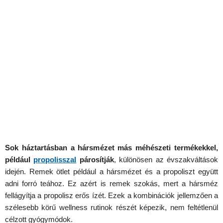
Sok háztartásban a hársm
é
zet más m
é
h
é
szeti term
é
kekkel,
p
é
ldául
propolisszal
párosítják
, különösen az évszakváltások
idején. Remek ötlet például a hársmézet és a propoliszt együtt
adni forró teához. Ez azért is remek szokás, mert a hársméz
fellágyítja a propolisz erős ízét. Ezek a kombinációk jellemzően a
szélesebb körű wellness rutinok részét képezik, nem feltétlenül
célzott gyógymódok.