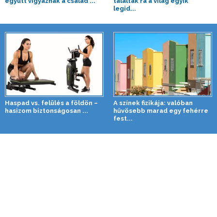
együtt vigyáznak a család ...
találtak rá a világ egyik
legid...
Haspad vs. felülés a földön –
A színek fizikája: valóban
hasizom biztonságosan ...
hűvösebb marad egy fehérre
fest...