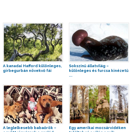
A kanadai Hafford különleges,
Sokszínű állatvilág –
girbegurbán növekvő fái
különleges és furcsa kinézetű
...
A leglelkesebb babaőrök –
Egy amerikai mocsárvidéken