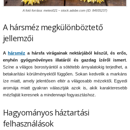
A fotó forrása: meteo021 – stock.adobe.com (ID: 84935237)
A hársméz megkülönböztető
jellemzői
A
hársm
é
z
a hársfa virágainak nektárjáb
ó
l k
é
szül,
é
s er
ős,
enyh
é
n gy
ó
gyn
ö
v
é
nyes illatár
ó
l
é
s gazdag íz
é
ről ismert
.
Színe a világos borostyántól a sötétebb árnyalatokig terjedhet, a
betakarítási körülményektől függően. Sokan kedvelik a markáns
íze miatt, amely jelentősen eltér a világosabb mézektől. Egyedi
aromája miatt gyakran választják azok is, akik karakteresebb
mézfajtát keresnek a mindennapi fogyasztáshoz.
Hagyományos háztartási
felhasználások