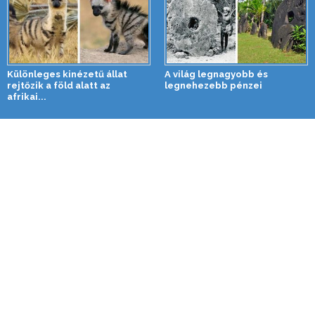
Különleges kinézetű állat
A világ legnagyobb és
rejtőzik a föld alatt az
legnehezebb pénzei
afrikai...