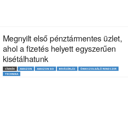
Megnyilt első pénztármentes üzlet,
ahol a fizetés helyett egyszerűen
kisétálhatunk
CÍMKÉK
AMAZON
AMAZON GO
BEVÁSÁRLÁS
ÖNKISZOLGÁLÓ RENDSZER
TECHNIKA