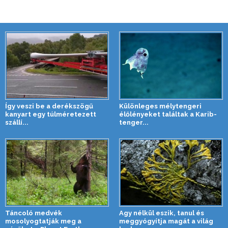
Így veszi be a derékszögű
Különleges mélytengeri
kanyart egy túlméretezett
élőlényeket találtak a Karib-
szállí...
tenger...
Táncoló medvék
Agy nélkül eszik, tanul és
mosolyogtatják meg a
meggyógyítja magát a világ