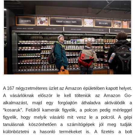
A 167 négyzetméteres üzlet az Amazon épületében kapott helyet.
A vásárlóknak először le kell tölteniük az Amazon Go-
alkalmazást, majd egy forgóajtón áthaladva aktiválódik a
“kosaruk”. Felülről kamerák figyelik, a polcon pedig mérleggel
figyelik, hogy melyik vásárló mit vesz le a polcról. A gépi
tanulásnak köszönhetően a számítógépek jól meg tudják
különböztetni a hasonló termékeket is. A fizetés a bolt