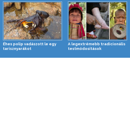
Éhes polip vadászott le egy
A legextrémebb tradicionális
tarisznyarákot
testmódosítások