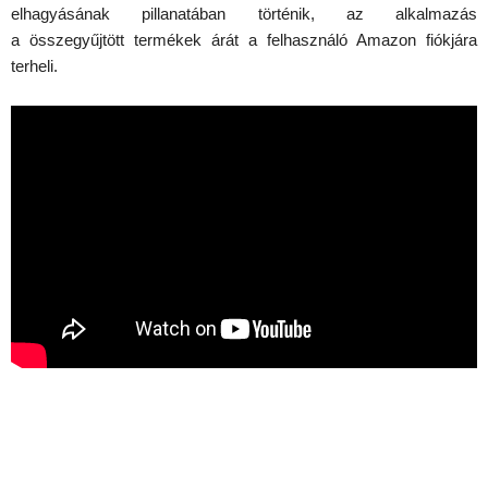
elhagyásának pillanatában történik, az alkalmazás
a összegyűjtött termékek árát a felhasználó Amazon fiókjára
terheli.