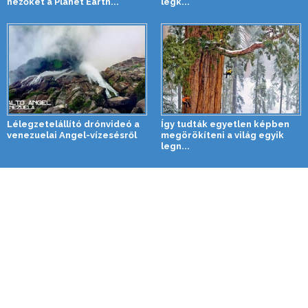
nézőket a Planet Earth...
legk...
Lélegzetelállító drónvideó a
Így tudták egyetlen képben
venezuelai Angel-vízesésről
megörökíteni a világ egyik
legn...