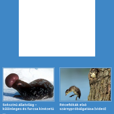
Sokszínű állatvilág –
Récefiókák első
különleges és furcsa kinézetű
szárnypróbálgatása [videó]
...