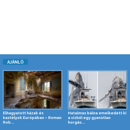
AJÁNLÓ
Elhagyatott házak és
Hatalmas bálna emelkedett ki
kastélyok Európában – Roman
a vízből egy gyanútlan
Rob...
horgás...