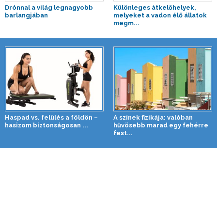
Drónnal a világ legnagyobb
Különleges átkelőhelyek,
barlangjában
melyeket a vadon élő állatok
megm...
Haspad vs. felülés a földön –
A színek fizikája: valóban
hasizom biztonságosan ...
hűvösebb marad egy fehérre
fest...