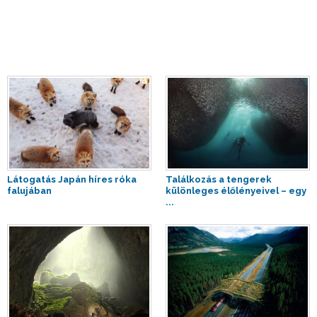
Látogatás Japán híres róka
Találkozás a tengerek
falujában
különleges élőlényeivel – egy
...