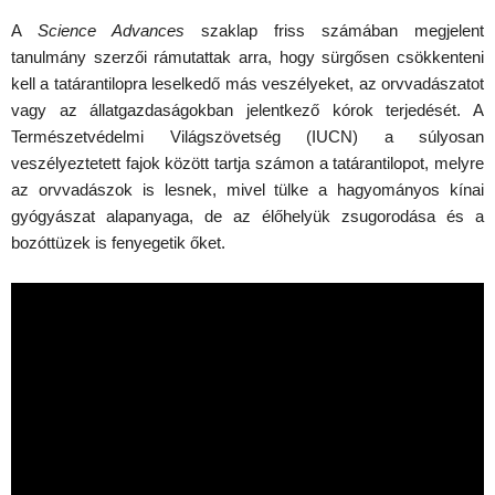
A
Science Advances
szaklap friss számában megjelent
tanulmány szerzői rámutattak arra, hogy sürgősen csökkenteni
kell a tatárantilopra leselkedő más veszélyeket, az orvvadászatot
vagy az állatgazdaságokban jelentkező kórok terjedését. A
Természetvédelmi Világszövetség (IUCN) a súlyosan
veszélyeztetett fajok között tartja számon a tatárantilopot, melyre
az orvvadászok is lesnek, mivel tülke a hagyományos kínai
gyógyászat alapanyaga, de az élőhelyük zsugorodása és a
bozóttüzek is fenyegetik őket.