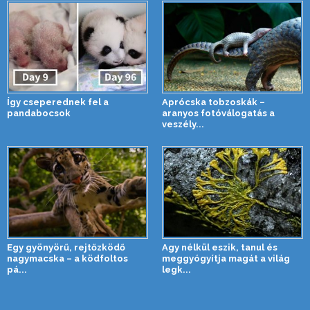
Így cseperednek fel a
Aprócska tobzoskák –
pandabocsok
aranyos fotóválogatás a
veszély...
Egy gyönyörű, rejtőzködő
Agy nélkül eszik, tanul és
nagymacska – a ködfoltos
meggyógyítja magát a világ
pá...
legk...