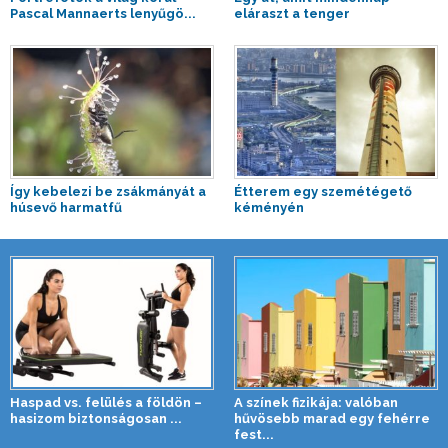
Pascal Mannaerts lenyűgö...
eláraszt a tenger
Így kebelezi be zsákmányát a
Étterem egy szemétégető
húsevő harmatfű
kéményén
Haspad vs. felülés a földön –
A színek fizikája: valóban
hasizom biztonságosan ...
hűvösebb marad egy fehérre
fest...