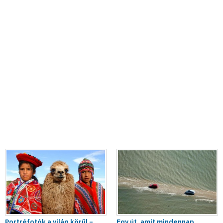
Portréfotók a világ körül –
Egy út, amit mindennap