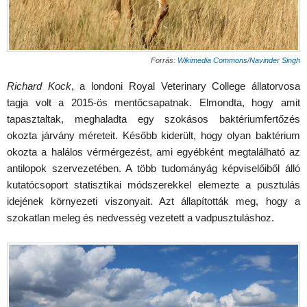
Forrás:
Wikimedia Commons/Navinder Singh
Richard Kock
, a londoni Royal Veterinary College állatorvosa
tagja volt a 2015-ös mentőcsapatnak. Elmondta, hogy amit
tapasztaltak, meghaladta egy szokásos baktériumfertőzés
okozta járvány méreteit. Később kiderült, hogy olyan baktérium
okozta a halálos vérmérgezést, ami egyébként megtalálható az
antilopok szervezetében. A több tudományág képviselőiből álló
kutatócsoport statisztikai módszerekkel elemezte a pusztulás
idejének környezeti viszonyait. Azt állapították meg, hogy a
szokatlan meleg és nedvesség vezetett a vadpusztuláshoz.