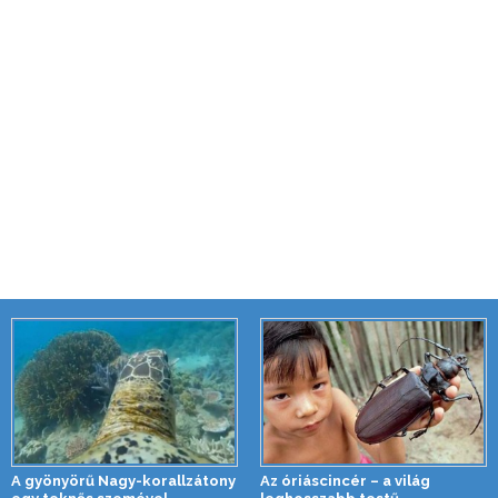
A gyönyörű Nagy-korallzátony
Az óriáscincér – a világ