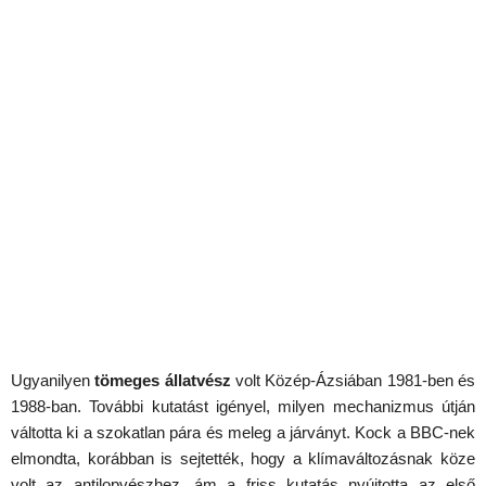
Ugyanilyen
tömeges állatvész
volt Közép-Ázsiában 1981-ben és
1988-ban. További kutatást igényel, milyen mechanizmus útján
váltotta ki a szokatlan pára és meleg a járványt. Kock a BBC-nek
elmondta, korábban is sejtették, hogy a klímaváltozásnak köze
volt az antilopvészhez, ám a friss kutatás nyújtotta az első