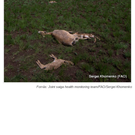
Forrás: Joint saiga health monitoring team/FAO/Sergei Khomenko