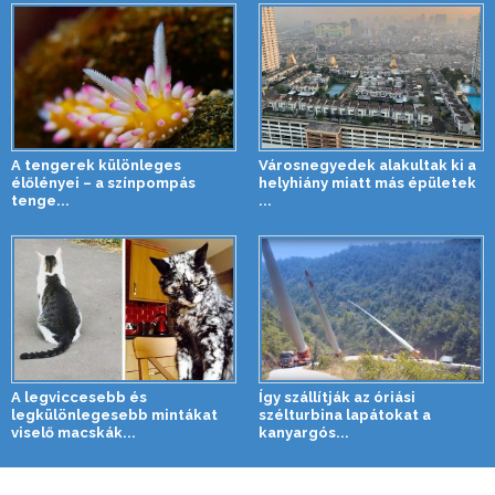
A tengerek különleges
Városnegyedek alakultak ki a
élőlényei – a színpompás
helyhiány miatt más épületek
tenge...
...
A legviccesebb és
Így szállítják az óriási
legkülönlegesebb mintákat
szélturbina lapátokat a
viselő macskák...
kanyargós...