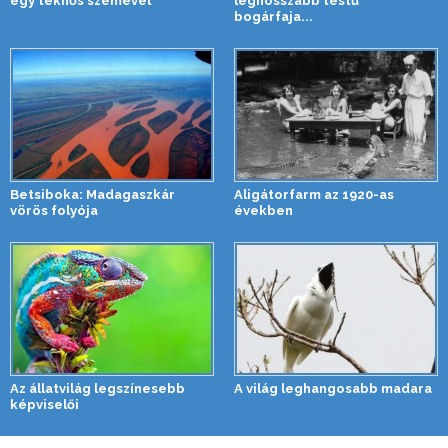
egy teknős szemével
leghosszabb testű
bogárfaja...
Betsiboka: Madagaszkár
Aligátorfarm az 1920-as
vörös folyója
években
Az állatvilág legszínesebb
A világ leghangosabb madara
képviselői