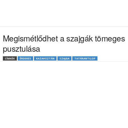
Megismétlődhet a szajgák tömeges
pusztulása
CÍMKÉK
ÉRDEKES
KAZAHSZTÁN
SZAJGA
TATÁRANTILOP