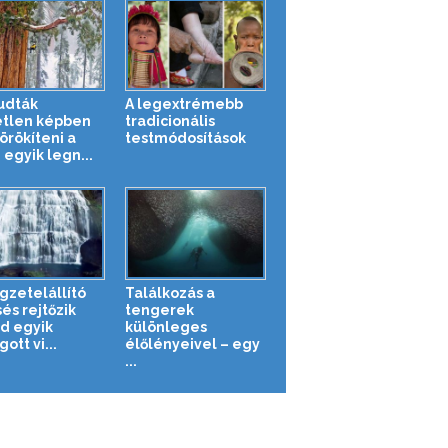
tudták
A legextrémebb
tlen képben
tradicionális
rökíteni a
testmódosítások
 egyik legn...
gzetelállító
Találkozás a
és rejtőzik
tengerek
nd egyik
különleges
ott vi...
élőlényeivel – egy
...