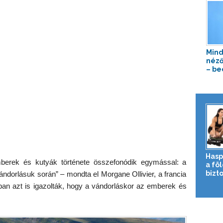
Mind
néző
– be
Hasp
berek és kutyák története összefonódik egymással: a
a fö
bizto
ndorlásuk során” – mondta el Morgane Ollivier, a francia
an azt is igazolták, hogy a vándorláskor az emberek és