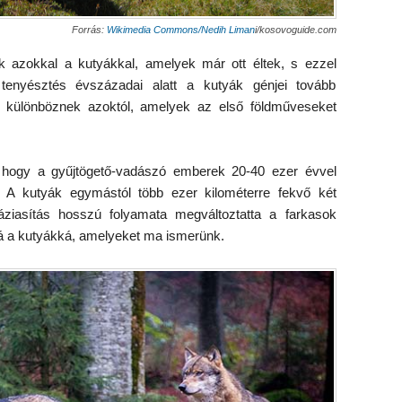
Forrás:
Wikimedia Commons/Nedih Liman
i/kosovoguide.com
 azokkal a kutyákkal, amelyek már ott éltek, s ezzel
tenyésztés évszázadai alatt a kutyák génjei tovább
 különböznek azoktól, amelyek az első földműveseket
, hogy a gyűjtögető-vadászó emberek 20-40 ezer évvel
t. A kutyák egymástól több ezer kilométerre fekvő két
 háziasítás hosszú folyamata megváltoztatta a farkasok
kká a kutyákká, amelyeket ma ismerünk.