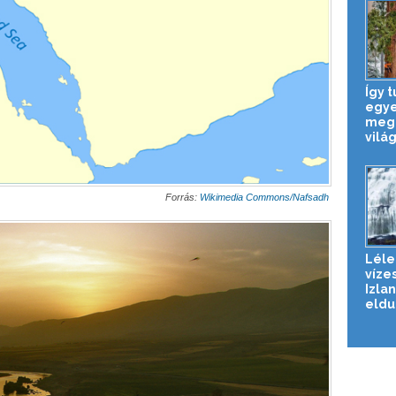
Így 
egye
megö
világ
Forrás:
Wikimedia Commons/Nafsadh
Léle
vízes
Izla
eldug