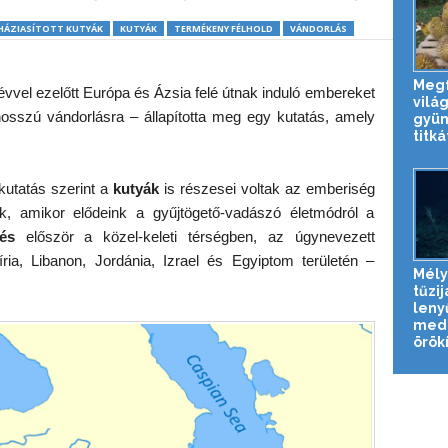
HÁZIASÍTOTT KUTYÁK
KUTYÁK
TERMÉKENY FÉLHOLD
VÁNDORLÁS
Megf
 évvel ezelőtt Európa és Ázsia felé útnak induló embereket
vilá
 hosszú vándorlásra – állapította meg egy kutatás, amely
gyü
titká
kutatás szerint a
kutyák
is részesei voltak az emberiség
ak, amikor elődeink a gyűjtögető-vadászó életmódról a
és
először a közel-keleti térségben, az úgynevezett
ria, Libanon, Jordánia, Izrael és Egyiptom területén –
Mély
tűzij
leny
med
örökí