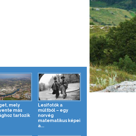
iget, mely
Lesifotók a
vente más
múltból – egy
ághoz tartozik
norvég
matematikus képei
a...