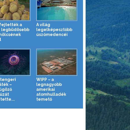
ejtették a
A világ
g legbüdösebb
legelképesztőbb
mölcsének
úszómedencéi
t
tengeri
WIPP – a
áték –
legnagyobb
űgöző
amerikai
úzát
atomhulladék
tette...
temető