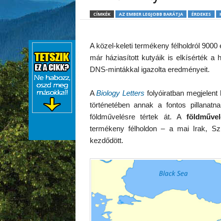
CÍMKÉK
AZ EMBER LEGJOBB BARÁTJA
ÉRDEKES
A közel-keleti termékeny félholdról 9000
már háziasított kutyáik is elkísérték a
DNS-mintákkal igazolta eredményeit.
A
Biology Letters
folyóiratban megjelent 
történetében annak a fontos pillanatn
földművelésre tértek át. A
földművel
termékeny félholdon – a mai Irak, Szí
kezdődött.