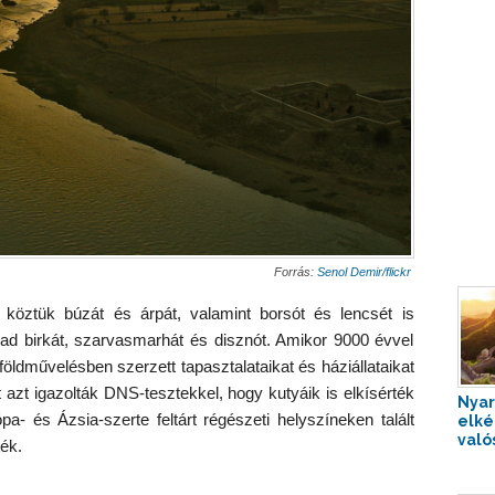
Forrás:
Senol Demir/flickr
köztük búzát és árpát, valamint borsót és lencsét is
 vad birkát, szarvasmarhát és disznót. Amikor 9000 évvel
 földművelésben szerzett tapasztalataikat és háziállataikat
 azt igazolták DNS-tesztekkel, hogy kutyáik is elkísérték
Nyar
- és Ázsia-szerte feltárt régészeti helyszíneken talált
elké
való
ék.