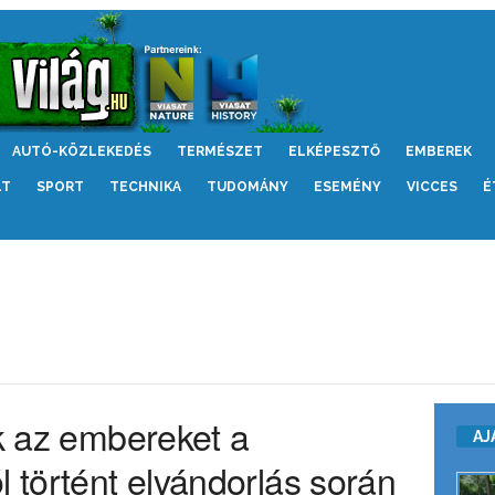
AUTÓ-KÖZLEKEDÉS
TERMÉSZET
ELKÉPESZTŐ
EMBEREK
LT
SPORT
TECHNIKA
TUDOMÁNY
ESEMÉNY
VICCES
É
ék az embereket a
AJ
l történt elvándorlás során