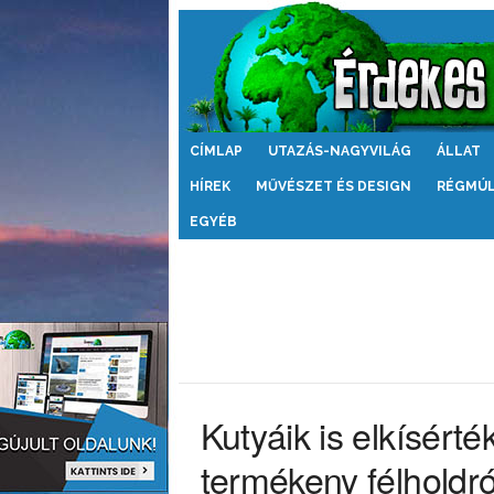
Érdekes
CÍMLAP
UTAZÁS-NAGYVILÁG
ÁLLAT
Világ
HÍREK
MŰVÉSZET ÉS DESIGN
RÉGMÚ
EGYÉB
Kutyáik is elkísért
termékeny félholdró