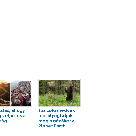
alás, ahogy
Táncoló medvék
pzeljük és a
mosolyogtatják
ság
meg a nézőket a
Planet Earth...