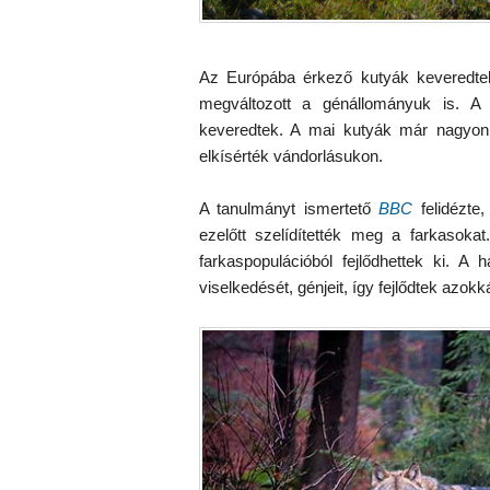
Az Európába érkező kutyák keveredtek
megváltozott a génállományuk is. A 
keveredtek. A mai kutyák már nagyon
elkísérték vándorlásukon.
A tanulmányt ismertető
BBC
felidézte
ezelőtt szelídítették meg a farkasoka
farkaspopulációból fejlődhettek ki. A
viselkedését, génjeit, így fejlődtek azo