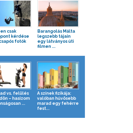
en csak
Barangolás Málta
pont kérdése
legszebb tájain
csapós fotók
egy látványos úti
filmen ...
ad vs. felülés
A színek fizikája:
ldön – hasizom
valóban hűvösebb
nságosan ...
marad egy fehérre
fest...