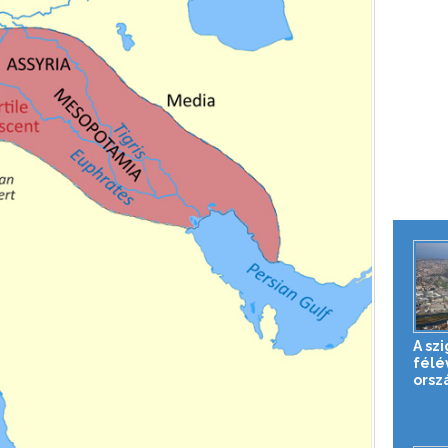
A sz
félé
orsz