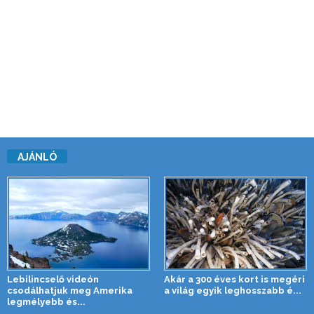
AJÁNLÓ
Lebilincselő videón
Akár a 300 éves kort is megéri
csodálhatjuk meg Amerika
a világ egyik leghosszabb é...
legmélyebb és...