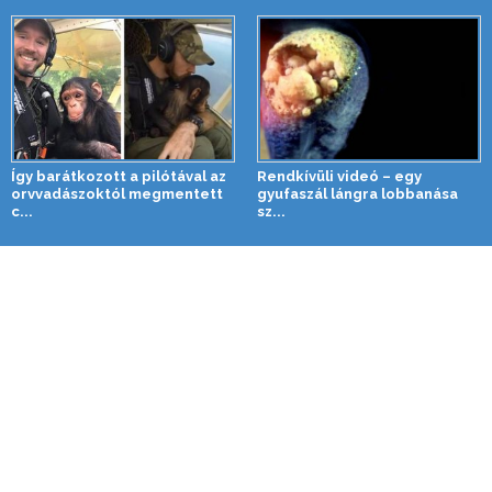
Így barátkozott a pilótával az
Rendkívüli videó – egy
orvvadászoktól megmentett
gyufaszál lángra lobbanása
c...
sz...