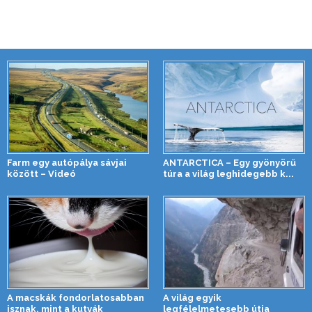
Farm egy autópálya sávjai
ANTARCTICA – Egy gyönyörű
között – Videó
túra a világ leghidegebb k...
A macskák fondorlatosabban
A világ egyik
isznak, mint a kutyák
legfélelmetesebb útja