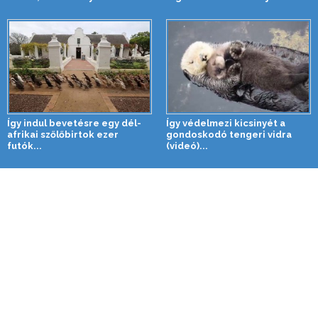
Így indul bevetésre egy dél-
Így védelmezi kicsinyét a
afrikai szőlőbirtok ezer
gondoskodó tengeri vidra
futók...
(videó)...