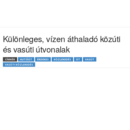
Különleges, vízen áthaladó közúti
és vasúti útvonalak
CÍMKÉK
AUTÓÚT
ÉRDEKES
KÖZLEKEDÉS
ÚT
VASÚT
VASÚTI KÖZLEKEDÉS