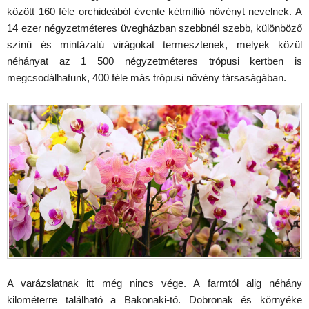
között 160 féle orchideából évente kétmillió növényt nevelnek. A
14 ezer négyzetméteres üvegházban szebbnél szebb, különböző
színű és mintázatú virágokat termesztenek, melyek közül
néhányat az 1 500 négyzetméteres trópusi kertben is
megcsodálhatunk, 400 féle más trópusi növény társaságában.
A varázslatnak itt még nincs vége. A farmtól alig néhány
kilométerre található a Bakonaki-tó. Dobronak és környéke