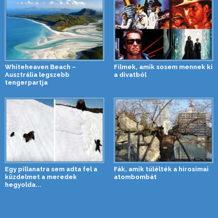
Whiteheaven Beach –
Filmek, amik sosem mennek ki
Ausztrália legszebb
a divatból
tengerpartja
Egy pillanatra sem adta fel a
Fák, amik túlélték a hirosimai
küzdelmet a meredek
atombombát
hegyolda...