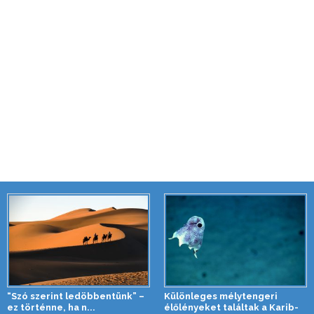
“Szó szerint ledöbbentünk” –
Különleges mélytengeri
ez történne, ha n...
élőlényeket találtak a Karib-