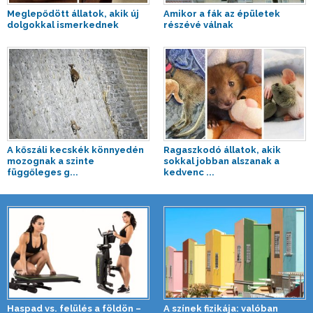
Meglepődött állatok, akik új
Amikor a fák az épületek
dolgokkal ismerkednek
részévé válnak
A kőszáli kecskék könnyedén
Ragaszkodó állatok, akik
mozognak a szinte
sokkal jobban alszanak a
függőleges g...
kedvenc ...
Haspad vs. felülés a földön –
A színek fizikája: valóban