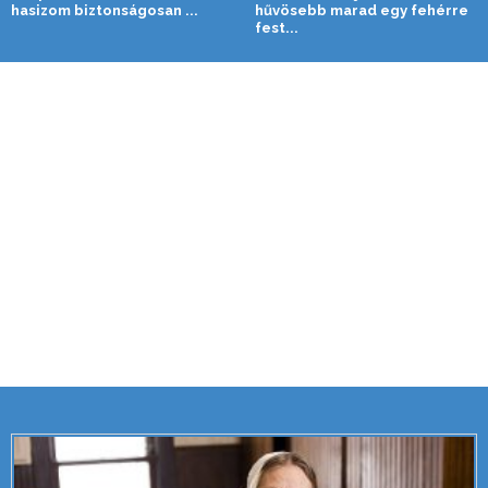
hasizom biztonságosan ...
hűvösebb marad egy fehérre
fest...