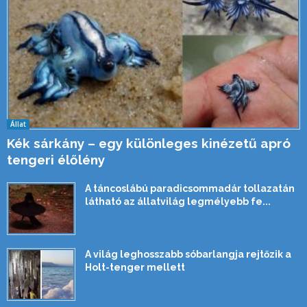
Állat
Kék sárkány – egy különleges kinézetű apró
tengeri élőlény
A táncoslábú paradicsommadár tollazatán
látható az állatvilág legmélyebb fe...
A világ leghosszabb sóbarlangja rejtőzik a
Holt-tenger mellett