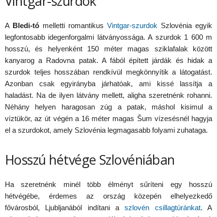
Vintgar-szurdok
A
Bledi-tó
melletti romantikus
Vintgar-szurdok
Szlovénia egyik
legfontosabb idegenforgalmi látványossága. A szurdok 1 600 m
hosszú, és helyenként 150 méter magas sziklafalak között
kanyarog a Radovna patak. A fából épített járdák és hidak a
szurdok teljes hosszában rendkívül megkönnyítik a látogatást.
Azonban csak egyirányba járhatóak, ami kissé lassítja a
haladást. Na de ilyen látvány mellett, aligha szeretnénk rohanni.
Néhány helyen haragosan zúg a patak, máshol kisimul a
víztükör, az út végén a 16 méter magas Šum vízesésnél hagyja
el a szurdokot, amely Szlovénia legmagasabb folyami zuhataga.
Hosszú hétvége Szlovéniában
Ha szeretnénk minél több élményt sűríteni egy hosszú
hétvégébe, érdemes az ország közepén elhelyezkedő
fővárosból, Ljubljanából indítani a
szlovén csillagtúránkat
. A