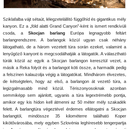
Sziklafalba vájt sétaút, lélegzetelállító függőhíd és gigantikus mély
kanyon. Ez a „föld alatti Grand Canyon”-ként is ismert rendkívüli
csoda, a
Skocjan barlang
Európa legnagyobb feltárt
barlangrendszere. A barlangok közül ugyan csak néhány
látogatható, de a három vezetett túra során ezeket, valamint a
lenyűgöző kanyont is megcsodálhatják a látogatók. A választható
túrák közül az egyik a Skocjan barlangon keresztül vezet, a
másik a Reka folyót és a barlangot köti össze, a harmadik pedig
a felszínen kalauzolja végig a látogatókat. Mindhárom élvezetes,
de kétségtelen, hogy az első, a barlangon át vezető túra, a
legizgalmasabb mind közül. Tériszonyosoknak azonban
semmiképp sem ajánlott, ugyanis a túra legextrémebb pontja,
amikor egy kis hídon kell átmenni az 50 méter mély szakadék
felett. A barlangtúra végeztével érdemes ellátogatni a Skocjan
barlangtól, mindössze 35 kilométerre található Koper
kikötővárosába, mely egyben Szlovénia leghíresebb tengerpartja