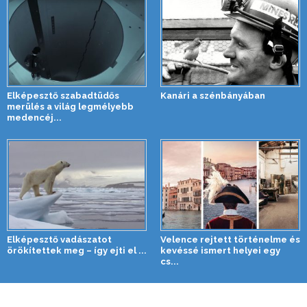
Elképesztő szabadtüdős
Kanári a szénbányában
merülés a világ legmélyebb
medencéj...
Elképesztő vadászatot
Velence rejtett történelme és
örökítettek meg – így ejti el ...
kevéssé ismert helyei egy
cs...