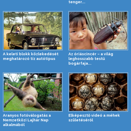
tenger...
A keleti blokk közlekedését
Az óriáscincér – a világ
meghatározó tíz autótípus
leghosszabb testű
bogárfaja...
Aranyos fotóválogatás a
Elképesztő videó a méhek
Nemzetközi Lajhár Nap
születéséről
alkalmából