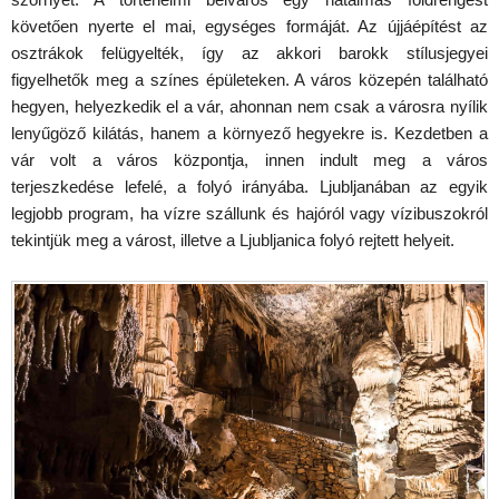
követően nyerte el mai, egységes formáját. Az újjáépítést az
osztrákok felügyelték, így az akkori barokk stílusjegyei
figyelhetők meg a színes épületeken. A város közepén található
hegyen, helyezkedik el a vár, ahonnan nem csak a városra nyílik
lenyűgöző kilátás, hanem a környező hegyekre is. Kezdetben a
vár volt a város központja, innen indult meg a város
terjeszkedése lefelé, a folyó irányába. Ljubljanában az egyik
legjobb program, ha vízre szállunk és hajóról vagy vízibuszokról
tekintjük meg a várost, illetve a Ljubljanica folyó rejtett helyeit.