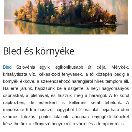
Bled és környéke
Bled
Szlovénia egyik legikonikusabb úti célja. Mélykék,
kristálytiszta víz, kékes-zöld fenyvesek, a tó közepén pedig a
környék ékköve, a szerencsehozó harangjáról híres templom áll.
Ha erre járunk, hajózzunk be a szigetre, a helyi hagyományos
csónakkal, a pletnával, és húzzuk meg a harangot. A tó körül
napközben, de esténként is kellemes sétát tehetünk. A
mindössze 6 km hosszú, nagyjából 1-2 óra alatt bejárható úton
számos fotózási pontot találunk, ahonnan lenyűgöző képeket
készíthetünk a környező hegyekről, a várról és a templomról is.