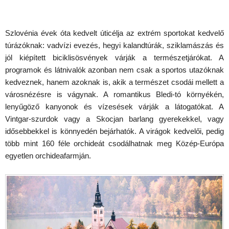
Szlovénia évek óta kedvelt úticélja az extrém sportokat kedvelő
túrázóknak: vadvízi evezés, hegyi kalandtúrák, sziklamászás és
jól kiépített biciklisösvények várják a természetjárókat. A
programok és látnivalók azonban nem csak a sportos utazóknak
kedveznek, hanem azoknak is, akik a természet csodái mellett a
városnézésre is vágynak. A romantikus Bledi-tó környékén,
lenyűgöző kanyonok és vízesések várják a látogatókat. A
Vintgar-szurdok vagy a Skocjan barlang gyerekekkel, vagy
idősebbekkel is könnyedén bejárhatók. A virágok kedvelői, pedig
több mint 160 féle orchideát csodálhatnak meg Közép-Európa
egyetlen orchideafarmján.