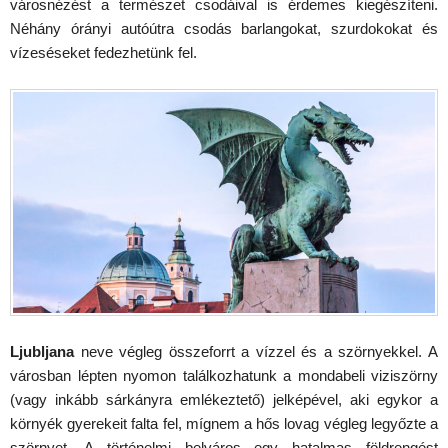
városnézést a természet csodáival is érdemes kiegészíteni.
Néhány órányi autóútra csodás barlangokat, szurdokokat és
vízeséseket fedezhetünk fel.
Ljubljana
neve végleg összeforrt a vízzel és a szörnyekkel. A
városban lépten nyomon találkozhatunk a mondabeli viziszörny
(vagy inkább sárkányra emlékeztető) jelképével, aki egykor a
környék gyerekeit falta fel, mígnem a hős lovag végleg legyőzte a
szörnyet. A történelmi belváros egy hatalmas földrengést