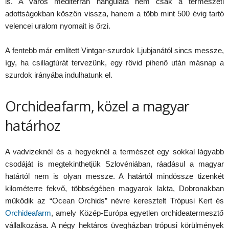
is. A város mediterrán hangulata nem csak a természeti
adottságokban köszön vissza, hanem a több mint 500 évig tartó
velencei uralom nyomait is őrzi.
A fentebb már említett Vintgar-szurdok Ljubjanától sincs messze,
így, ha csillagtúrát tervezünk, egy rövid pihenő után másnap a
szurdok irányába indulhatunk el.
Orchideafarm, közel a magyar
határhoz
A vadvizeknél és a hegyeknél a természet egy sokkal lágyabb
csodáját is megtekinthetjük Szlovéniában, ráadásul a magyar
határtól nem is olyan messze. A határtól mindössze tizenkét
kilométerre fekvő, többségében magyarok lakta, Dobronakban
működik az “Ocean Orchids” névre keresztelt Trópusi Kert és
Orchideafarm
, amely Közép-Európa egyetlen orchideatermesztő
vállalkozása. A négy hektáros üvegházban trópusi körülmények