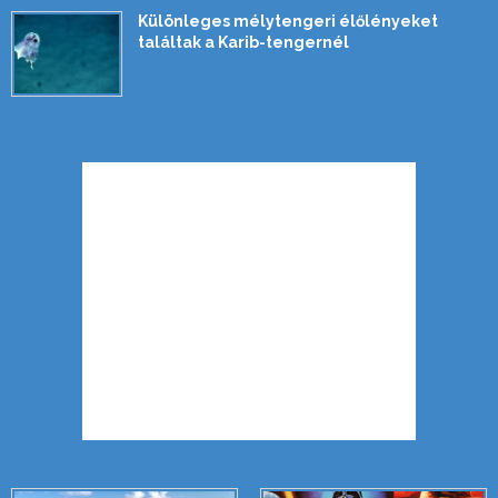
Különleges mélytengeri élőlényeket
találtak a Karib-tengernél