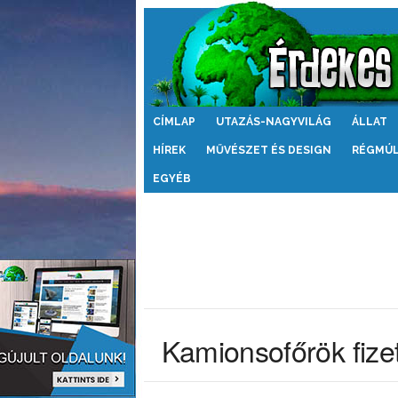
Érdekes
CÍMLAP
UTAZÁS-NAGYVILÁG
ÁLLAT
Világ
HÍREK
MŰVÉSZET ÉS DESIGN
RÉGMÚ
EGYÉB
Kamionsofőrök fiz