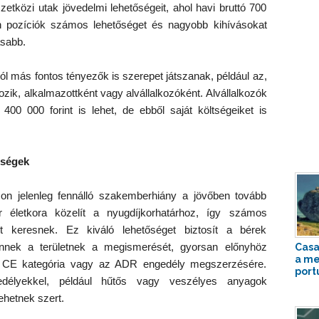
tközi utak jövedelmi lehetőségeit, ahol havi bruttó 700
yen pozíciók számos lehetőséget és nagyobb kihívásokat
asabb.
ól más fontos tényezők is szerepet játszanak, például az,
zik, alkalmazottként vagy alvállalkozóként. Alvállalkozók
00 000 forint is lehet, de ebből saját költségeiket is
őségek
on jelenleg fennálló szakemberhiány a jövőben tovább
r életkora közelít a nyugdíjkorhatárhoz, így számos
et keresnek. Ez kiváló lehetőséget biztosít a bérek
 ennek a területnek a megismerését, gyorsan előnyhöz
Casa
a me
a CE kategória vagy az ADR engedély megszerzésére.
port
ngedélyekkel, például hűtős vagy veszélyes anyagok
ehetnek szert.