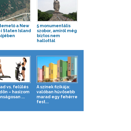
temető a New
5 monumentális
-i Staten Island
szobor, amiről még
tőjében
biztos nem
hallottál
ad vs. felülés
A színek fizikája:
ldön – hasizom
valóban hűvösebb
nságosan ...
marad egy fehérre
fest...