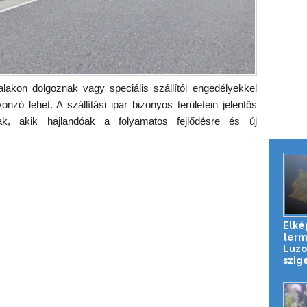
akon dolgoznak vagy speciális szállítói engedélyekkel
zó lehet. A szállítási ipar bizonyos területein jelentős
nak, akik hajlandóak a folyamatos fejlődésre és új
Elké
term
Luzo
szig