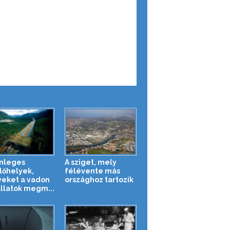
nleges
A sziget, mely
lőhelyek,
félévente más
eket a vadon
országhoz tartozik
állatok megm...