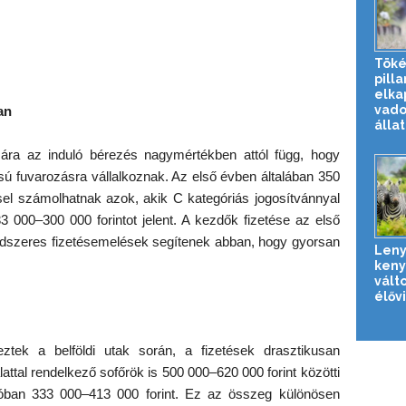
Töké
pill
elka
vado
an
állat
ára az induló bérezés nagymértékben attól függ, hogy
sú fuvarozásra vállalkoznak. Az első évben általában 350
ssel számolhatnak azok, akik C kategóriás jogosítvánnyal
3 000–300 000 forintot jelent. A kezdők fizetése az első
ndszeres fizetésemelések segítenek abban, hogy gyorsan
Leny
keny
vált
élőv
ztek a belföldi utak során, a fizetések drasztikusan
ttal rendelkező sofőrök is 500 000–620 000 forint közötti
ttóban 333 000–413 000 forint. Ez az összeg különösen