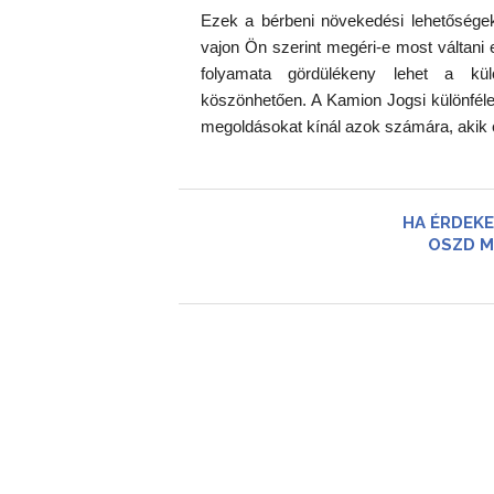
Ezek a bérbeni növekedési lehetősége
vajon Ön szerint megéri-e most váltani
folyamata gördülékeny lehet a kü
köszönhetően. A Kamion Jogsi különféle
megoldásokat kínál azok számára, akik e
HA ÉRDEKE
OSZD M