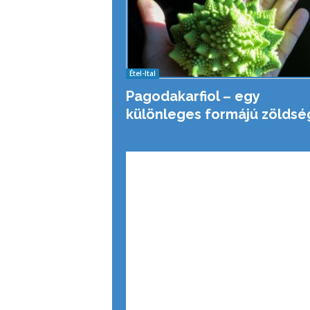
Étel-Ital
Pagodakarfiol – egy
különleges formájú zöldsé