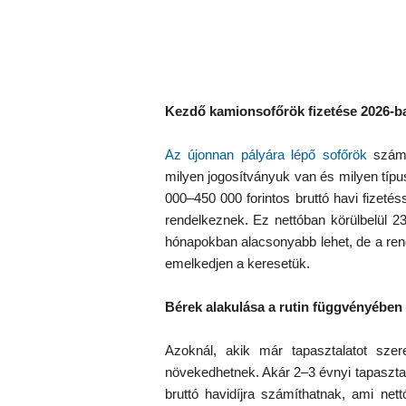
Kezdő kamionsofőrök fizetése 2026-b
Az újonnan pályára lépő sofőrök
szám
milyen jogosítványuk van és milyen típu
000–450 000 forintos bruttó havi fizeté
rendelkeznek. Ez nettóban körülbelül 23
hónapokban alacsonyabb lehet, de a re
emelkedjen a keresetük.
Bérek alakulása a rutin függvényében
Azoknál, akik már tapasztalatot szere
növekedhetnek. Akár 2–3 évnyi tapasztala
bruttó havidíjra számíthatnak, ami ne