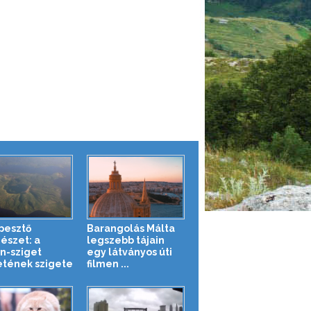
pesztő
Barangolás Málta
észet: a
legszebb tájain
n-sziget
egy látványos úti
etének szigete
filmen ...