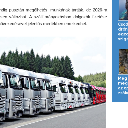
ig pusztán megélhetési munkának tartják, de 2026-ra
en változhat. A szállítmányozásban dolgozók fizetése
növekedésével jelentős mértékben emelkedhet.
Csod
drón
egzo
szige
Még 
meg
az o
zsák