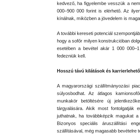
kedvező, ha figyelembe vesszük a nemze
000–900 000 forint is elérhető. Az il
kínálnak, miközben a jövedelem is mag
A további kereseti potenciál szempontjáb
hogy a sofőr milyen konstrukcióban dolgo
esetében a bevétel akár 1 000 000–1 4
fedezniük kell.
Hosszú távú kilátások és karrierlehet
A magyarországi szállítmányozási piac
súlyosbodhat. Az átlagos kamionsofő
munkakör betöltésére új jelentkezők
tárgyalására. Akik most fontolgatják
juthatnak, ha továbbképzik magukat 
Bizonyos speciális áruszállítási e
szállításával, még magasabb bevételre t