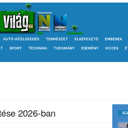
AUTÓ-KÖZLEKEDÉS
TERMÉSZET
ELKÉPESZTŐ
EMBEREK
LT
SPORT
TECHNIKA
TUDOMÁNY
ESEMÉNY
VICCES
É
etése 2026-ban
AJ