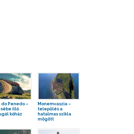
 do Penedo –
Monemvaszia –
sébe illő
település a
ugál kőház
hatalmas szikla
mögött