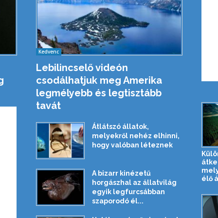
Kedvenc
Lebilincselő videón
g
csodálhatjuk meg Amerika
legmélyebb és legtisztább
tavát
Átlátszó állatok,
melyekről nehéz elhinni,
hogy valóban léteznek
Külö
átke
mely
A bizarr kinézetű
élő 
horgászhal az állatvilág
egyik legfurcsábban
szaporodó él...