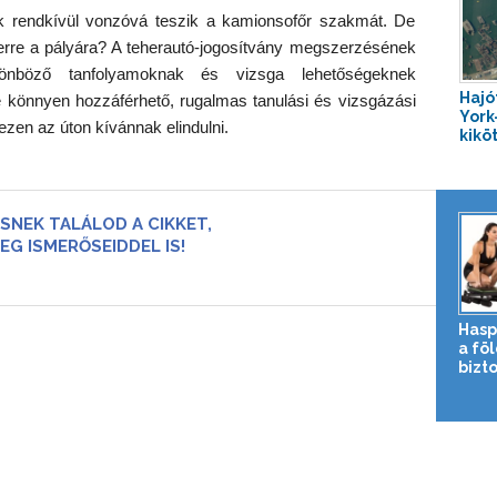
k rendkívül vonzóvá teszik a kamionsofőr szakmát. De
 erre a pályára? A teherautó-jogosítvány megszerzésének
lönböző tanfolyamoknak és vizsga lehetőségeknek
Hajó
 könnyen hozzáférhető, rugalmas tanulási és vizsgázási
York
zen az úton kívánnak elindulni.
kikö
SNEK TALÁLOD A CIKKET,
EG ISMERŐSEIDDEL IS!
Hasp
a fö
bizto