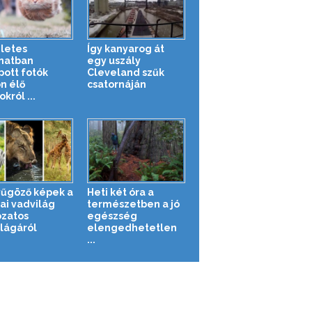
letes
Így kanyarog át
anatban
egy uszály
pott fotók
Cleveland szűk
n élő
csatornáján
okról ...
űgöző képek a
Heti két óra a
ai vadvilág
természetben a jó
ozatos
egészség
ilágáról
elengedhetetlen
...